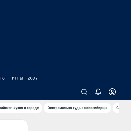
ЛЮТ
ИГРЫ
ZODY
тайская кухня в городе
Экстремально худые новосибирцы
Старт те