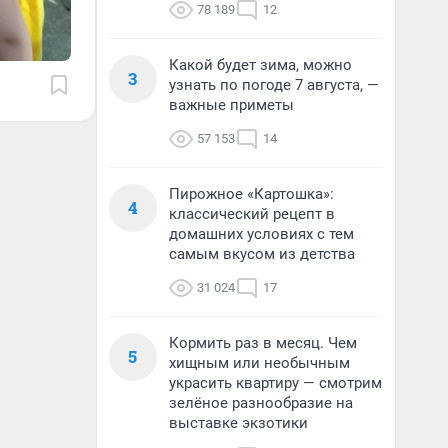
78 189
12
Какой будет зима, можно
3
узнать по погоде 7 августа, —
важные приметы
57 153
14
Пирожное «Картошка»:
4
классический рецепт в
домашних условиях с тем
самым вкусом из детства
31 024
17
Кормить раз в месяц. Чем
5
хищным или необычным
украсить квартиру — смотрим
зелёное разнообразие на
выставке экзотики