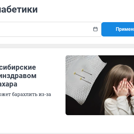
иабетики
Примен
осибирские
минздравом
ахара
ожет барахлить из-за