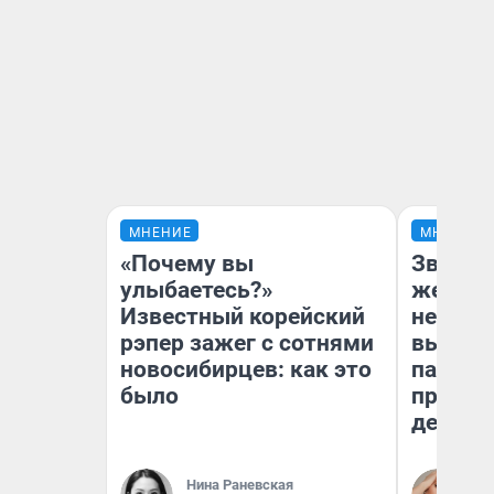
МНЕНИЕ
МНЕНИЕ
«Почему вы
Звезды
улыбаетесь?»
желани
Известный корейский
небесн
рэпер зажег с сотнями
выстро
новосибирцев: как это
параде
было
правил
день
Нина Раневская
Ан