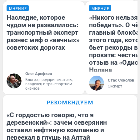
МНЕНИЕ
МНЕНИЕ
Наследие, которое
«Никого нельзя
чудом не развалилось:
победить». О ч
транспортный эксперт
главный блокба
разнес миф о «вечных»
этого года, кот
советских дорогах
бьет рекорды в
прокате: честн
отзыв на «Одис
Нолана
Олег Арефьев
Блогер, предприниматель,
Стас Соколов
владелец в транспортном
Эксперт
бизнесе
РЕКОМЕНДУЕМ
«С гордостью говорю, что я
деревенский»: зачем северянин
оставил нефтяную компанию и
переехал в глушь на Алтай