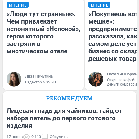
МНЕНИЕ
МНЕНИЕ
«Люди тут странные».
«Покупаешь кот
Чем привлекает
мешке»:
непонятный «Непокой»,
предпринимате
герои которого
рассказала, как
застряли в
самом деле уст
мистическом отеле
бизнес со скла
дешевых товар
Наталья Шорохо
Лиза Пичугина
Открыла кофейну
Редактор NGS.RU
деньги соцразви
РЕКОМЕНДУЕМ
Лицевая гладь для чайников: гайд от
набора петель до первого готового
изделия
17 часов
9 113
Обсудить