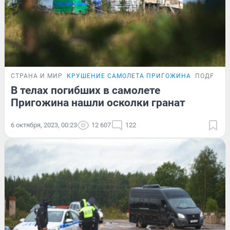
СТРАНА И МИР
КРУШЕНИЕ САМОЛЕТА ПРИГОЖИНА
ПОДРОБН
В телах погибших в самолете
Пригожина нашли осколки гранат
6 октября, 2023, 00:23
12 607
122