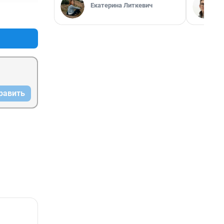
Екатерина Литкевич
+0
–2
равить