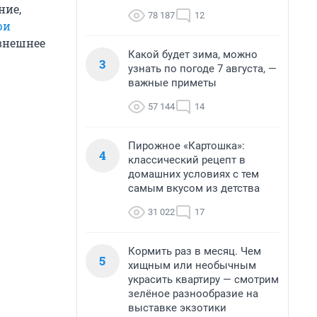
ние,
78 187
12
ри
 внешнее
Какой будет зима, можно
3
узнать по погоде 7 августа, —
важные приметы
57 144
14
Пирожное «Картошка»:
4
классический рецепт в
домашних условиях с тем
самым вкусом из детства
31 022
17
Кормить раз в месяц. Чем
5
хищным или необычным
украсить квартиру — смотрим
зелёное разнообразие на
выставке экзотики