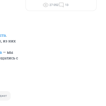
27 052
13
ста
.
, из них
а
— мы
ощались с
джет