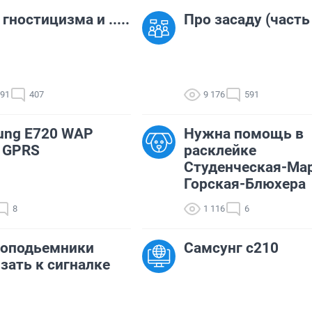
гностицизма и .....
Про засаду (часть
791
407
9 176
591
ung E720 WAP
Нужна помощь в
 GPRS
расклейке
Студенческая-Ма
Горская-Блюхера
8
1 116
6
лоподьемники
Самсунг с210
зать к сигналке