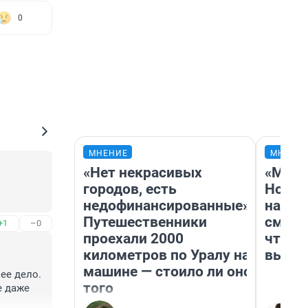
0
МНЕНИЕ
МНЕНИ
«Нет некрасивых
«Мы в
городов, есть
Нолан
недофинансированные».
настр
Путешественники
смотр
+1
–0
проехали 2000
чтобы
километров по Уралу на
выгля
машине — стоило ли оно
е дело. 
того
 даже 