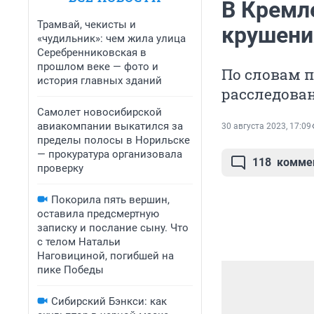
В Кремле
Трамвай, чекисты и
крушени
«чудильник»: чем жила улица
Серебренниковская в
прошлом веке — фото и
По словам п
история главных зданий
расследован
Самолет новосибирской
авиакомпании выкатился за
30 августа 2023, 17:09
пределы полосы в Норильске
— прокуратура организовала
118
комме
проверку
Покорила пять вершин,
оставила предсмертную
записку и послание сыну. Что
с телом Натальи
Наговициной, погибшей на
пике Победы
Сибирский Бэнкси: как