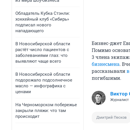
из мира шоу-бизнеса
Обладатель Кубка Стэнли:
хоккейный клуб «Сибирь»
подписал нового
нападающего
Бизнес-джет Е
В Новосибирской области
растёт число пациентов с
Помимо основате
заболеваниями глаз: что
3 члена экипаж
выявляют чаще всего
бизнесмена
. Вч
рассказывали
в
В Новосибирской области
погибшими.
подорожало подсолнечное
масло — инфографика с
ценами
Виктор 
Журналист 
На Черноморском побережье
закрыли пляжи: что там
происходит
Дмитрий Песков