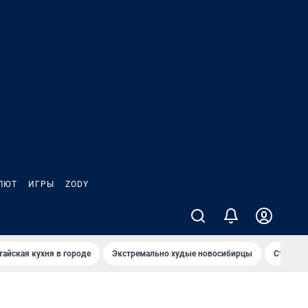
ЛЮТ
ИГРЫ
ZODY
тайская кухня в городе
Экстремально худые новосибирцы
Старт те