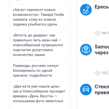
Ересь 
«Август принесет новые
возможности»: Тамара Глоба
назвала, кому из знаков
зодиака улыбнется удача
394 
«Вплоть до диареи»: как
правильно пить иван-чай —
новосибирский нутрициолог
Sams
подсчитал допустимое
через
количество чашек
Переводы россиян начнут
блокировать по одной
723
причине: подробности
Стек
«Два кота уже нашли дом»:
как в Новосибирске проходит
привя
ярмарка «День Хвоста» —
показываем фото животных