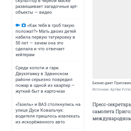
скульптор в черной маске
развешивает загадочные арт-
объекты — видео
«Как тебя в гроб такую
положат?» Мать двоих детей
набила первую татуировку в
50 лет — зачем она это
сделала и что отвечает
хейтерам
Среди копоти и гари.
Двухэтажку в Здвинском
районе серьезно повредил
Бизнес-джет Пригожин
пожар в одной из квартир —
Источник: 
Артём Устю
жуткий быт в карточках
Пресс-секретар
«Газель» и ВАЗ столкнулись на
улице Дуси Ковальчук:
самолета Пригож
водителя пришлось извлекать
международном 
из искорёженного авто