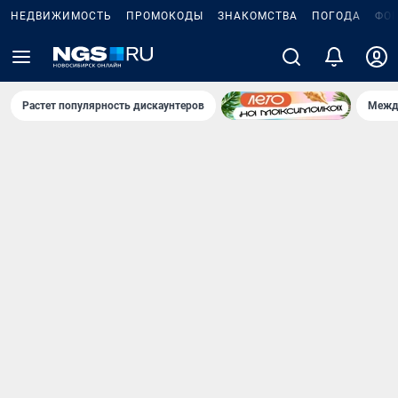
НЕДВИЖИМОСТЬ
ПРОМОКОДЫ
ЗНАКОМСТВА
ПОГОДА
ФО
Растет популярность дискаунтеров
Межд