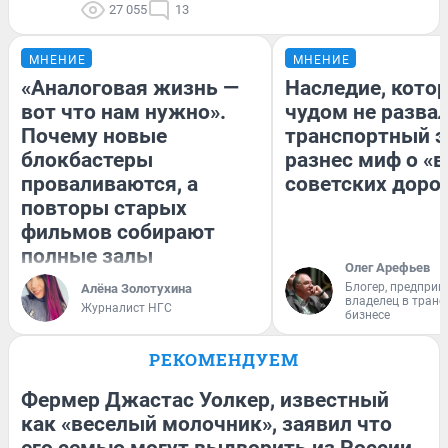
27 055
13
МНЕНИЕ
МНЕНИЕ
«Аналоговая жизнь —
Наследие, кото
вот что нам нужно».
чудом не разва
Почему новые
транспортный э
блокбастеры
разнес миф о «
проваливаются, а
советских доро
повторы старых
фильмов собирают
полные залы
Олег Арефьев
Блогер, предприн
Алёна Золотухина
владелец в тран
Журналист НГС
бизнесе
РЕКОМЕНДУЕМ
Фермер Джастас Уолкер, известный
как «веселый молочник», заявил что
его семью могут выдворить из России