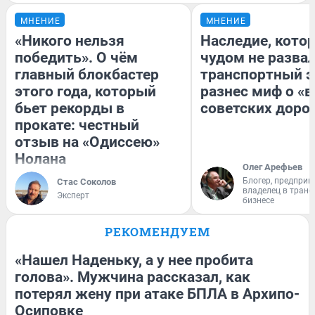
МНЕНИЕ
МНЕНИЕ
«Никого нельзя
Наследие, кото
победить». О чём
чудом не разва
главный блокбастер
транспортный э
этого года, который
разнес миф о «
бьет рекорды в
советских доро
прокате: честный
отзыв на «Одиссею»
Нолана
Олег Арефьев
Блогер, предприн
Стас Соколов
владелец в тран
Эксперт
бизнесе
РЕКОМЕНДУЕМ
«Нашел Наденьку, а у нее пробита
голова». Мужчина рассказал, как
потерял жену при атаке БПЛА в Архипо-
Осиповке