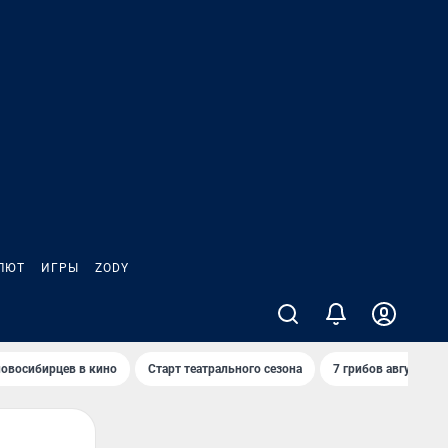
ЛЮТ
ИГРЫ
ZODY
овосибирцев в кино
Старт театрального сезона
7 грибов августа