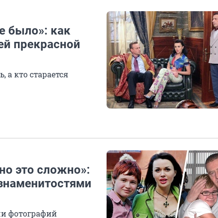
е было»: как
ей прекрасной
, а кто старается
но это сложно»:
 знаменитостями
чи фотографий