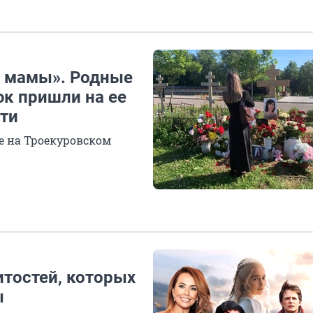
з мамы». Родные
юк пришли на ее
рти
е на Троекуровском
итостей, которых
ы