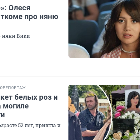
»: Олеся
иткоме про няню
о няни Вики
ТОРЕПОРТАЖ
ет белых роз и
а могиле
ти
расте 52 лет, пришла и