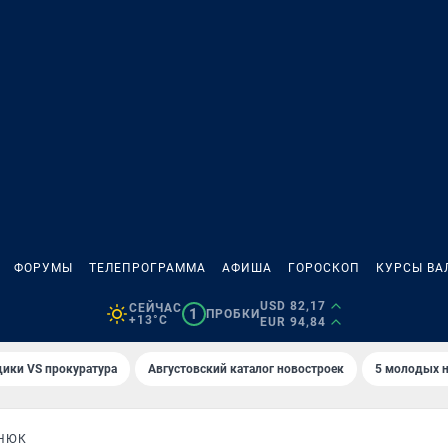
ФОРУМЫ
ТЕЛЕПРОГРАММА
АФИША
ГОРОСКОП
КУРСЫ ВА
USD 82,17
СЕЙЧАС
1
ПРОБКИ
+13°C
EUR 94,84
ики VS прокуратура
Августовский каталог новостроек
5 молодых н
ТНЮК