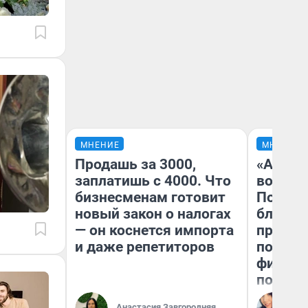
МНЕНИЕ
МНЕНИЕ
Продашь за 3000,
«Анало
заплатишь с 4000. Что
вот чт
бизнесменам готовит
Почему
новый закон о налогах
блокба
— он коснется импорта
провал
и даже репетиторов
повтор
фильмо
полные
Ал
Анастасия Завгородняя