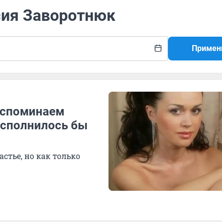
сия Заворотнюк
Примен
 Вспоминаем
исполнилось бы
стье, но как только