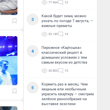
77 964
12
Какой будет зима, можно
3
узнать по погоде 7 августа, —
важные приметы
53 149
14
Пирожное «Картошка»:
4
классический рецепт в
домашних условиях с тем
самым вкусом из детства
30 803
15
Кормить раз в месяц. Чем
5
хищным или необычным
украсить квартиру — смотрим
зелёное разнообразие на
выставке экзотики