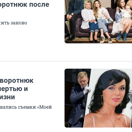
оротнюк после
жить заново
Заворотнюк
мертью и
изни
авались съемки «Моей