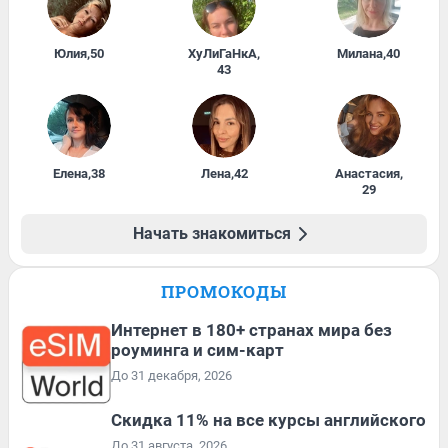
Юлия
,
50
ХуЛиГаНкА
,
Милана
,
40
43
Елена
,
38
Лена
,
42
Анастасия
,
29
Начать знакомиться
ПРОМОКОДЫ
Интернет в 180+ странах мира без
роуминга и сим-карт
До 31 декабря, 2026
Скидка 11% на все курсы английского
До 31 августа, 2026