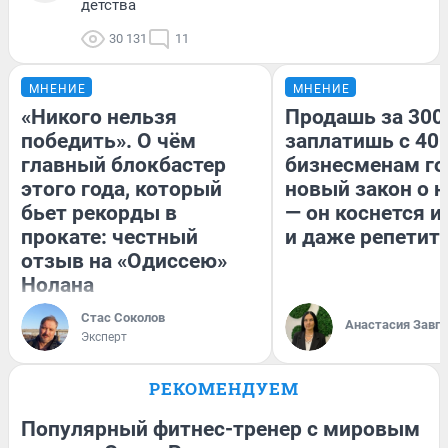
детства
30 131
11
МНЕНИЕ
МНЕНИЕ
«Никого нельзя
Продашь за 300
победить». О чём
заплатишь с 400
главный блокбастер
бизнесменам го
этого года, который
новый закон о н
бьет рекорды в
— он коснется 
прокате: честный
и даже репетит
отзыв на «Одиссею»
Нолана
Стас Соколов
Анастасия Завг
Эксперт
РЕКОМЕНДУЕМ
Популярный фитнес-тренер с мировым