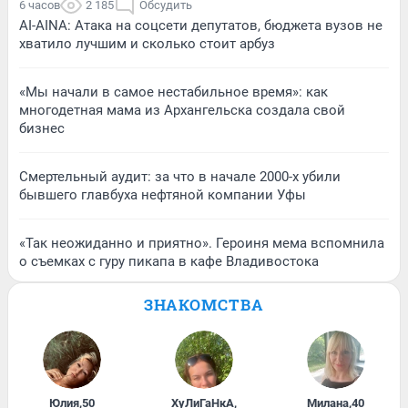
6 часов
2 185
Обсудить
AI-AINA: Атака на соцсети депутатов, бюджета вузов не
хватило лучшим и сколько стоит арбуз
«Мы начали в самое нестабильное время»: как
многодетная мама из Архангельска создала свой
бизнес
Смертельный аудит: за что в начале 2000-х убили
бывшего главбуха нефтяной компании Уфы
«Так неожиданно и приятно». Героиня мема вспомнила
о съемках с гуру пикапа в кафе Владивостока
ЗНАКОМСТВА
Юлия
,
50
ХуЛиГаНкА
,
Милана
,
40