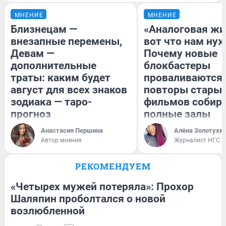
МНЕНИЕ
МНЕНИЕ
Близнецам —
«Аналоговая жи
внезапные перемены,
вот что нам нуж
Девам —
Почему новые
дополнительные
блокбастеры
траты: каким будет
проваливаются,
август для всех знаков
повторы стары
зодиака — таро-
фильмов собир
прогноз
полные залы
Анастасия Першина
Алёна Золотухи
Автор мнения
Журналист НГС
РЕКОМЕНДУЕМ
«Четырех мужей потеряла»: Прохор
Шаляпин проболтался о новой
возлюбленной