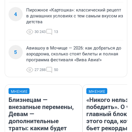
Пирожное «Картошка»: классический рецепт
4
в домашних условиях с тем самым вкусом из
детства
30 243
13
Авиашоу в Мочище — 2026: как добраться до
5
аэродрома, сколько стоят билеты и полная
программа фестиваля «Вива Авиа!»
27 288
50
МНЕНИЕ
МНЕНИЕ
Близнецам —
«Никого нельз
внезапные перемены,
победить». О ч
Девам —
главный блокб
дополнительные
этого года, ко
траты: каким будет
бьет рекорды 