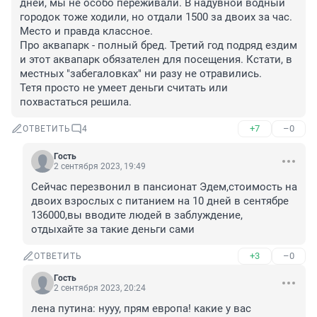
дней, мы не особо переживали. В надувной водный 
городок тоже ходили, но отдали 1500 за двоих за час. 
Место и правда классное.

Про аквапарк - полный бред. Третий год подряд ездим 
и этот аквапарк обязателен для посещения. Кстати, в 
местных "забегаловках" ни разу не отравились. 

Тетя просто не умеет деньги считать или 
похвастаться решила.
+7
–0
ОТВЕТИТЬ
4
Гость
2 сентября 2023, 19:49
Сейчас перезвонил в пансионат Эдем,стоимость на 
двоих взрослых с питанием на 10 дней в сентябре 
136000,вы вводите людей в заблуждение, 
отдыхайте за такие деньги сами
+3
–0
ОТВЕТИТЬ
Гость
2 сентября 2023, 20:24
лена путина: нууу, прям европа! какие у вас 