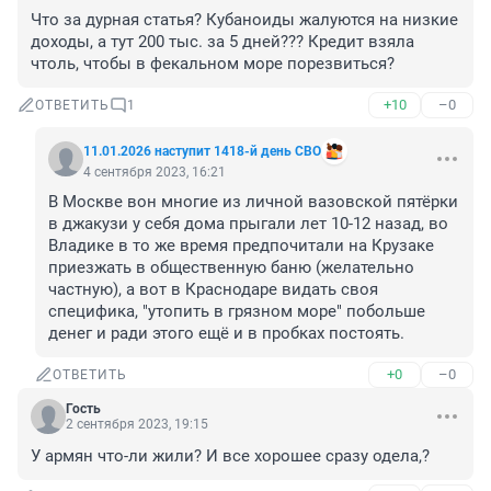
Что за дурная статья? Кубаноиды жалуются на низкие 
доходы, а тут 200 тыс. за 5 дней??? Кредит взяла 
чтоль, чтобы в фекальном море порезвиться?
+10
–0
ОТВЕТИТЬ
1
11.01.2026 наступит 1418-й день СВО
4 сентября 2023, 16:21
В Москве вон многие из личной вазовской пятёрки 
в джакузи у себя дома прыгали лет 10-12 назад, во 
Владике в то же время предпочитали на Крузаке 
приезжать в общественную баню (желательно 
частную), а вот в Краснодаре видать своя 
специфика, "утопить в грязном море" побольше 
денег и ради этого ещё и в пробках постоять.
+0
–0
ОТВЕТИТЬ
Гость
2 сентября 2023, 19:15
У армян что-ли жили? И все хорошее сразу одела,?