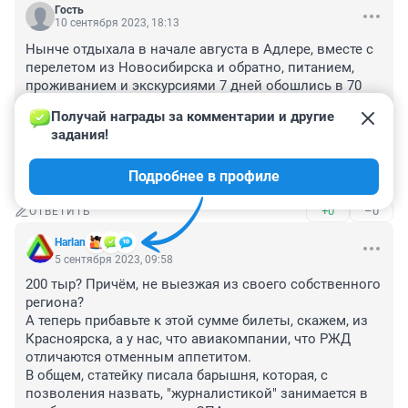
Гость
10 сентября 2023, 18:13
Нынче отдыхала в начале августа в Адлере, вместе с 
перелетом из Новосибирска и обратно, питанием, 
проживанием и экскурсиями 7 дней обошлись в 70 
тыс. Самолет на Авиасейлс, проживание на Авито 
Получай награды за комментарии и другие 
выбрала (евродомик со всеми удобствами, до пляжа 
задания!
20 минут прогулочным шагом). Ну косы за 9900 не 
заплетала конечно и пляж Огонек чистый и 
Подробнее в профиле
бесплатный
+0
–0
ОТВЕТИТЬ
Harlan
5 сентября 2023, 09:58
200 тыр? Причём, не выезжая из своего собственного 
региона?

А теперь прибавьте к этой сумме билеты, скажем, из 
Красноярска, а у нас, что авиакомпании, что РЖД 
отличаются отменным аппетитом.

В общем, статейку писала барышня, которая, с 
позволения назвать, "журналистикой" занимается в 