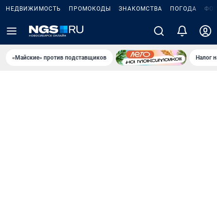
НЕДВИЖИМОСТЬ
ПРОМОКОДЫ
ЗНАКОМСТВА
ПОГОДА
ФО
«Майские» против подставщиков
Налог 