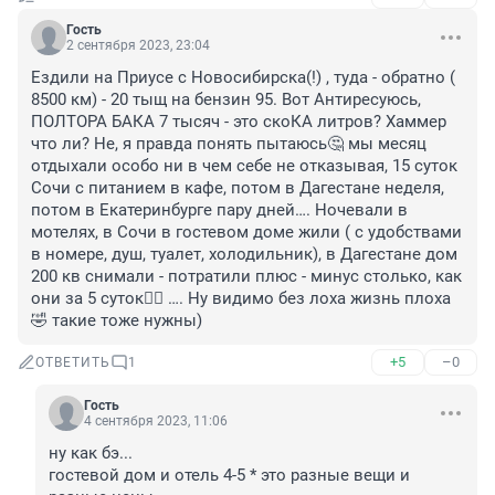
Гость
2 сентября 2023, 23:04
Ездили на Приусе с Новосибирска(!) , туда - обратно ( 
8500 км) - 20 тыщ на бензин 95. Вот Антиресуюсь, 
ПОЛТОРА БАКА 7 тысяч - это скоКА литров? Хаммер 
что ли? Не, я правда понять пытаюсь🤔 мы месяц 
отдыхали особо ни в чем себе не отказывая, 15 суток 
Сочи с питанием в кафе, потом в Дагестане неделя, 
потом в Екатеринбурге пару дней…. Ночевали в 
мотелях, в Сочи в гостевом доме жили ( с удобствами 
в номере, душ, туалет, холодильник), в Дагестане дом 
200 кв снимали - потратили плюс - минус столько, как 
они за 5 суток🤦‍♀️ …. Ну видимо без лоха жизнь плоха
🤣 такие тоже нужны)
+5
–0
ОТВЕТИТЬ
1
Гость
4 сентября 2023, 11:06
ну как бэ...

гостевой дом и отель 4-5 * это разные вещи и 