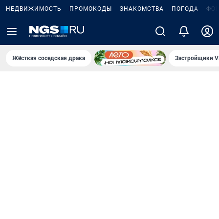
НЕДВИЖИМОСТЬ
ПРОМОКОДЫ
ЗНАКОМСТВА
ПОГОДА
ФО
Жёсткая соседская драка
Застройщики V