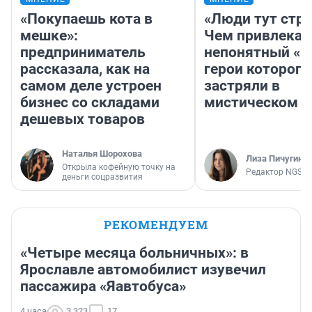
«Покупаешь кота в
«Люди тут стр
мешке»:
Чем привлекае
предприниматель
непонятный «Н
рассказала, как на
герои которого
самом деле устроен
застряли в
бизнес со складами
мистическом о
дешевых товаров
Наталья Шорохова
Лиза Пичугина
Открыла кофейную точку на
Редактор NGS.R
деньги соцразвития
РЕКОМЕНДУЕМ
«Четыре месяца больничных»: в
Ярославле автомобилист изувечил
пассажира «Яавтобуса»
4 часа
3 323
17