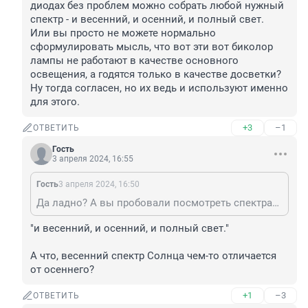
диодах без проблем можно собрать любой нужный 
спектр - и весенний, и осенний, и полный свет.

Или вы просто не можете нормально 
сформулировать мысль, что вот эти вот биколор 
лампы не работают в качестве основного 
освещения, а годятся только в качестве досветки? 
Ну тогда согласен, но их ведь и используют именно 
для этого.
+3
–1
ОТВЕТИТЬ
Гость
3 апреля 2024, 16:55
Гость
3 апреля 2024, 16:50
Да ладно? А вы пробовали посмотреть спектральные данные, прежде чем что-то рассказывать? На каких-нибудь самсунговских диодах без проблем можно собрать любой нужный спектр - и весенний, и осенний, и полный свет. Или вы просто не можете нормально сформулировать мысль, что вот эти вот биколор лампы не работают в качестве основного освещения, а годятся только в качестве досветки? Ну тогда согласен, но их ведь и используют именно для этого.
"и весенний, и осенний, и полный свет."

А что, весенний спектр Солнца чем-то отличается 
от осеннего?
+1
–3
ОТВЕТИТЬ