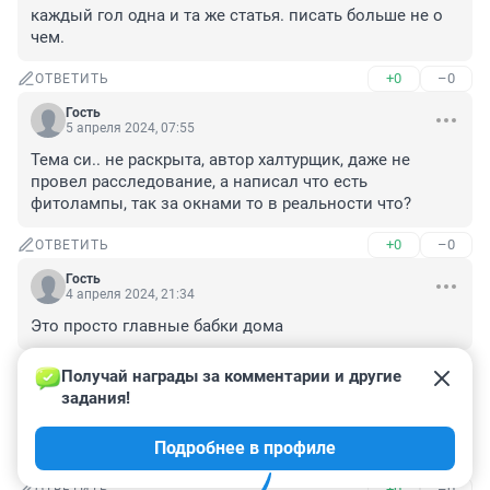
каждый гол одна и та же статья. писать больше не о 
чем.
+0
–0
ОТВЕТИТЬ
Гость
5 апреля 2024, 07:55
Тема си.. не раскрыта, автор халтурщик, даже не 
провел расследование, а написал что есть 
фитолампы, так за окнами то в реальности что?
+0
–0
ОТВЕТИТЬ
Гость
4 апреля 2024, 21:34
Это просто главные бабки дома
+0
–0
ОТВЕТИТЬ
Получай награды за комментарии и другие 
задания!
Гость
4 апреля 2024, 16:00
Подробнее в профиле
Это киберпанк.
+0
–0