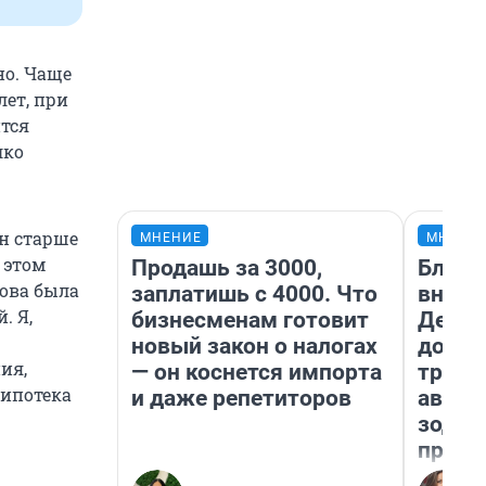
но. Чаще
лет, при
ится
лко
н старше
МНЕНИЕ
МНЕНИ
 этом
Продашь за 3000,
Близн
това была
заплатишь с 4000. Что
внеза
. Я,
бизнесменам готовит
Девам
новый закон о налогах
допол
ия,
— он коснется импорта
траты
 ипотека
и даже репетиторов
август
зодиа
прогн