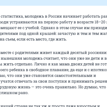
 статистика, молодежь в России начинает работать ра
юди устраиваются на первую работу в возрасте 18–20 
мещают ее с учебой. Однако в этом случае им приход
одителями под одной крышей: зачастую и тем и тем жа
а съем, если есть место, где жить.
 вместе с родителями живет каждый десятый россияни
м нынешняя молодежь считает, что они уже не дети и в
ы жить отдельно. Лично я как мама двоих детей не го
оего ребенка в свободное плавание, да еще и с ипотекой
аю, что они уже становятся самостоятельными и
учатся отвечать за свои поступки и принимать решен
рудовую жизнь — это очень правильно. Но думаю, что
слишком рано.
 нашей стране не так уж и просто даже взрослым и