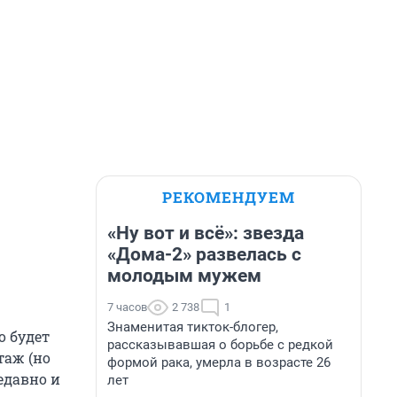
РЕКОМЕНДУЕМ
«Ну вот и всё»: звезда
«Дома-2» развелась с
молодым мужем
7 часов
2 738
1
Знаменитая тикток-блогер,
о будет
рассказывавшая о борьбе с редкой
таж (но
формой рака, умерла в возрасте 26
едавно и
лет