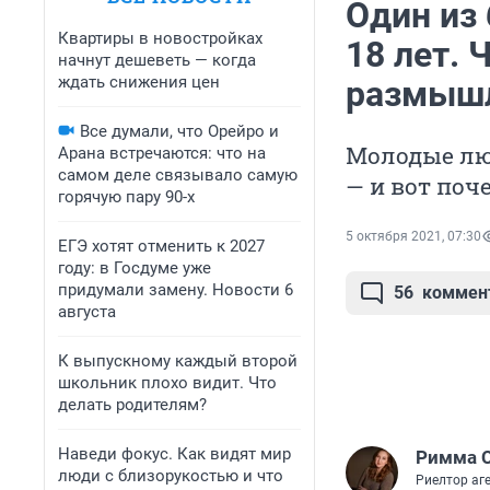
Один из 
Квартиры в новостройках
18 лет. 
начнут дешеветь — когда
ждать снижения цен
размышл
Все думали, что Орейро и
Молодые лю
Арана встречаются: что на
самом деле связывало самую
— и вот поч
горячую пару 90-х
5 октября 2021, 07:30
ЕГЭ хотят отменить к 2027
году: в Госдуме уже
придумали замену. Новости 6
56
коммен
августа
К выпускному каждый второй
школьник плохо видит. Что
делать родителям?
Наведи фокус. Как видят мир
Римма 
люди с близорукостью и что
Риелтор аг