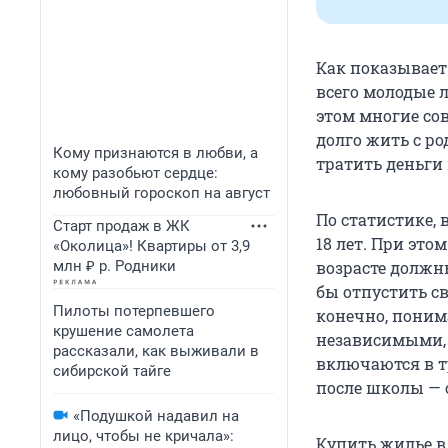
Как показывает
всего молодые л
этом многие сов
долго жить с р
Кому признаются в любви, а
тратить деньги н
кому разобьют сердце:
любовный гороскоп на август
По статистике,
Старт продаж в ЖК
18 лет. При это
«Околица»! Квартиры от 3,9
млн ₽ р. Родники
возрасте должн
бы отпустить св
Пилоты потерпевшего
конечно, поним
крушение самолета
независимыми, 
рассказали, как выживали в
включаются в т
сибирской тайге
после школы — 
«Подушкой надавил на
лицо, чтобы не кричала»:
Купить жилье в