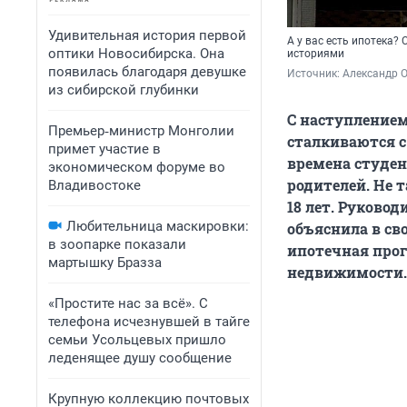
Удивительная история первой
А у вас есть ипотека?
оптики Новосибирска. Она
историями
появилась благодаря девушке
Источник: 
Александр 
из сибирской глубинки
С наступление
Премьер‑министр Монголии
сталкиваются 
примет участие в
времена студен
экономическом форуме во
родителей. Не 
Владивостоке
18 лет. Руково
Любительница маскировки:
объяснила в св
в зоопарке показали
ипотечная прог
мартышку Бразза
недвижимости.
«Простите нас за всё». С
телефона исчезнувшей в тайге
семьи Усольцевых пришло
леденящее душу сообщение
Крупную коллекцию почтовых