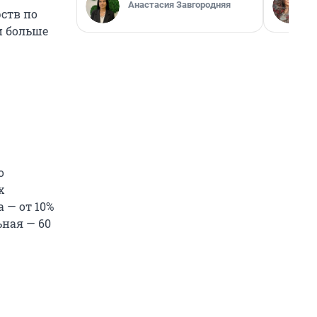
Анастасия Завгородняя
ств по
и больше
о
х
 — от 10%
ная — 60