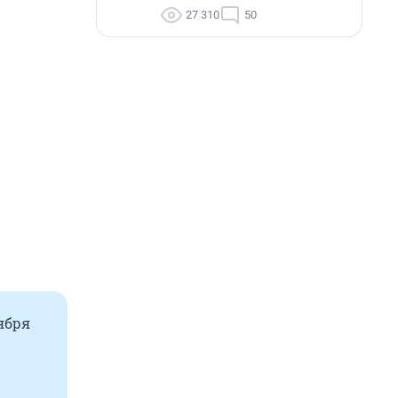
27 310
50
ября