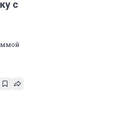
ку с
раммой