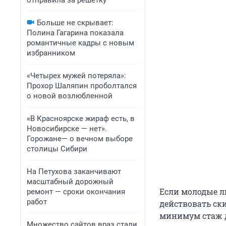
отправила за решетку
Больше не скрывает:
Полина Гагарина показала
романтичные кадры с новым
избранником
«Четырех мужей потеряла»:
Прохор Шаляпин проболтался
о новой возлюбленной
«В Красноярске жираф есть, в
Новосибирске — нет».
Горожане— о вечном выборе
столицы Сибири
На Петухова заканчивают
масштабный дорожный
Если молодые л
ремонт — сроки окончания
работ
действовать ски
минимум стаж д
Множество сайтов враз стали