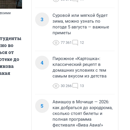
 своими
Суровой или мягкой будет
3
зима, можно узнать по
погоде 5 августа — важные
приметы
студенты
77 361
12
но во
ься от
Пирожное «Картошка»:
отеке до
4
классический рецепт в
никова
домашних условиях с тем
акая
самым вкусом из детства
30 266
13
Авиашоу в Мочище — 2026:
5
как добраться до аэродрома,
сколько стоят билеты и
полная программа
фестиваля «Вива Авиа!»