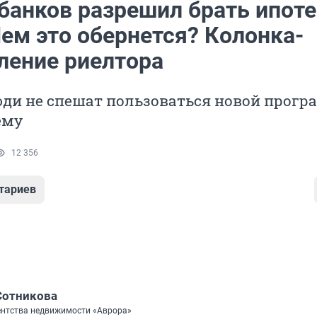
банков разрешил брать ипоте
Чем это обернется? Колонка-
ение риелтора
ди не спешат пользоваться новой прог
ему
12 356
тариев
Сотникова
ентства недвижимости «Аврора»