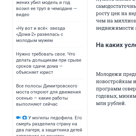
жених убил модель и год
самодостаточны
возил ее труп в чемодане —
росту цен на н
видео
чем на миллион
недвижимости я
«Ну вот и всё»: звезда
«Дома-2» развелась с
молодым мужем
На каких усл
Нужно требовать свое. Что
делать дольщикам при срыве
сроков сдачи дома —
объясняет юрист
Молодежи предл
новостройкам и
Все полосы Димитровского
программ совер
моста откроют для движения
годовых, миним
осенью — какие работы
млн рублей.
выполняют сейчас
У могилы педофила. Его
смерть разделила страну на
два лагеря, а защитника детей