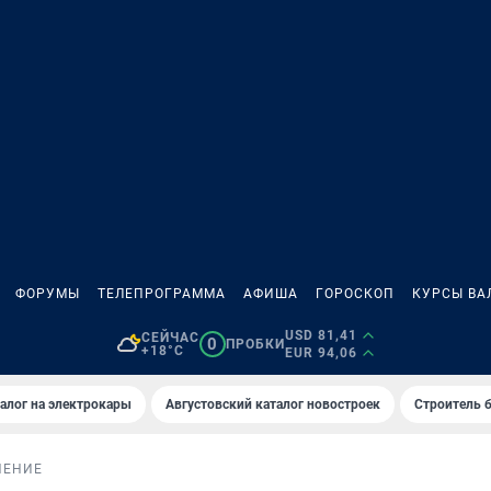
ФОРУМЫ
ТЕЛЕПРОГРАММА
АФИША
ГОРОСКОП
КУРСЫ ВА
USD 81,41
СЕЙЧАС
0
ПРОБКИ
+18°C
EUR 94,06
алог на электрокары
Августовский каталог новостроек
Строитель б
НЕНИЕ