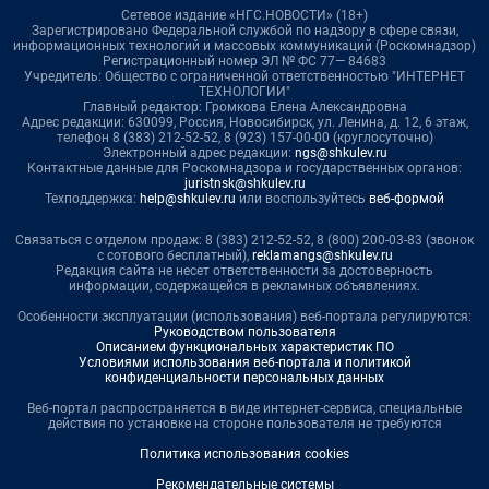
Сетевое издание «НГС.НОВОСТИ» (18+)
Зарегистрировано Федеральной службой по надзору в сфере связи,
информационных технологий и массовых коммуникаций (Роскомнадзор)
Регистрационный номер ЭЛ № ФС 77— 84683
Учредитель: Общество с ограниченной ответственностью "ИНТЕРНЕТ
ТЕХНОЛОГИИ"
Главный редактор: Громкова Елена Александровна
Адрес редакции: 630099, Россия, Новосибирск, ул. Ленина, д. 12, 6 этаж,
телефон 8 (383) 212-52-52, 8 (923) 157-00-00 (круглосуточно)
Электронный адрес редакции:
ngs@shkulev.ru
Контактные данные для Роскомнадзора и государственных органов:
juristnsk@shkulev.ru
Техподдержка:
help@shkulev.ru
или воспользуйтесь
веб-формой
Связаться с отделом продаж: 8 (383) 212-52-52, 8 (800) 200-03-83 (звонок
с сотового бесплатный),
reklamangs@shkulev.ru
Редакция сайта не несет ответственности за достоверность
информации, содержащейся в рекламных объявлениях.
Особенности эксплуатации (использования) веб-портала регулируются:
Руководством пользователя
Описанием функциональных характеристик ПО
Условиями использования веб-портала и политикой
конфиденциальности персональных данных
Веб-портал распространяется в виде интернет-сервиса, специальные
действия по установке на стороне пользователя не требуются
Политика использования cookies
Рекомендательные системы