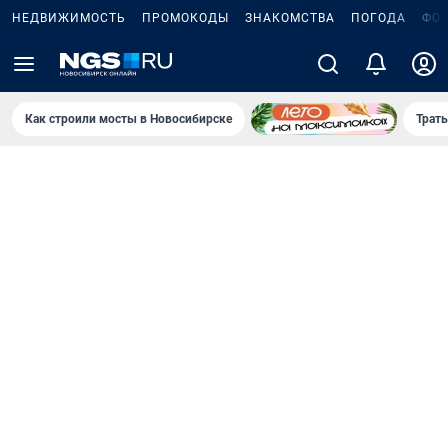
НЕДВИЖИМОСТЬ
ПРОМОКОДЫ
ЗНАКОМСТВА
ПОГОДА
ФО
Как строили мосты в Новосибирске
Траты