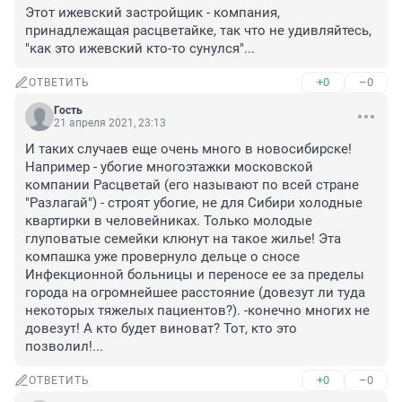
Этот ижевский застройщик - компания, 
принадлежащая расцветайке, так что не удивляйтесь, 
"как это ижевский кто-то сунулся"...
+0
–0
ОТВЕТИТЬ
Гость
21 апреля 2021, 23:13
И таких случаев еще очень много в новосибирске! 
Например - убогие многоэтажки московской 
компании Расцветай (его называют по всей стране 
"Разлагай") - строят убогие, не для Сибири холодные 
квартирки в человейниках. Только молодые 
глуповатые семейки клюнут на такое жилье! Эта 
компашка уже провернуло дельце о сносе 
Инфекционной больницы и переносе ее за пределы 
города на огромнейшее расстояние (довезут ли туда 
некоторых тяжелых пациентов?). -конечно многих не 
довезут! А кто будет виноват? Тот, кто это 
позволил!...
+0
–0
ОТВЕТИТЬ