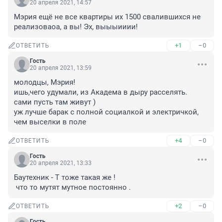
20 апреля 2021, 14:57
Мэрия ещё не все квартиры их 1500 свалившихся не 
реализоваоа, а вы! Эх, выыыииии!
+1
–0
ОТВЕТИТЬ
Гость
20 апреля 2021, 13:59
молодцы, Мэрия!

ишь,чего удумали, из Академа в дыру расселять.

сами пусть там живут )

уж лучше барак с полной социалкой и электричкой,

чем выселки в поле
+4
–0
ОТВЕТИТЬ
Гость
20 апреля 2021, 13:33
Баутехник - Т тоже такая же !

 что то мутят мутное постоянно .
+2
–0
ОТВЕТИТЬ
Гость