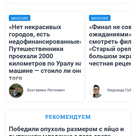
МНЕНИЕ
МНЕНИЕ
«Нет некрасивых
«Финал не совп
городов, есть
ожиданиями»: 
недофинансированные».
смотреть фил
Путешественники
«Старый орел» 
проехали 2000
большом экран
километров по Уралу на
честная рецен
машине — стоило ли оно
того
Екатерина Литкевич
Надежда Губар
РЕКОМЕНДУЕМ
Победили опухоль размером с яйцо и