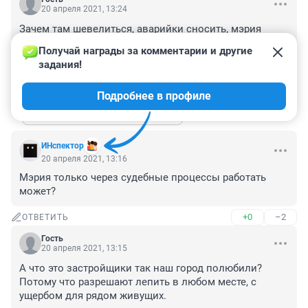
20 апреля 2021, 13:24
Зачем там шевелиться, аварийки сносить, мэрия 
лучше будет искать в центре ещё какую-нибудь дырку, 
Получай награды за комментарии и другие 
чтоб туда высотку впихнуть
задания!
+1
–0
ОТВЕТИТЬ
1
Подробнее в профиле
Показать ещё 1 ответ
ИНспектор
20 апреля 2021, 13:16
Мэрия только через судебные процессы работать 
может?
+0
–2
ОТВЕТИТЬ
Гость
20 апреля 2021, 13:15
А что это застройщики так наш город полюбили? 
Потому что разрешают лепить в любом месте, с 
ущербом для рядом живущих.