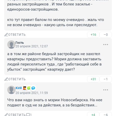
разных застройщиков . И тем более засилье - 
единоросов-застройщиков.

кто тут правит балом по моему очевидно . жаль что 
не всем очевидно - какую цель они преследуют.
+16
–0
ОТВЕТИТЬ
Гость
20 апреля 2021, 12:07
а в том же районе бедный застройщик не захотел 
квартиры предоставить? Мэрия должна заставить 
людей переселяться туда , где "работающий себе в 
убыток" застройщик" квартиру дает?
+31
–1
ОТВЕТИТЬ
Kirill
20 апреля 2021, 11:59
Что вам надо знать о мэрии Новосибирска. На нее 
подают в суд не за действия, а за бездействия...
+4
–6
ОТВЕТИТЬ
1