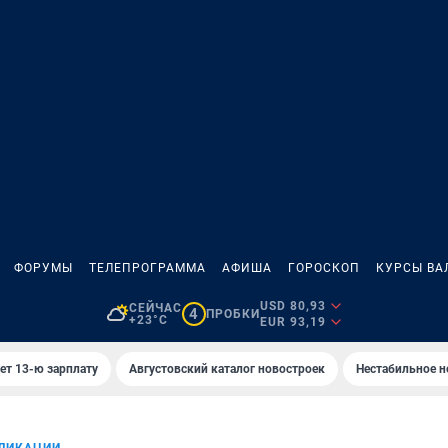
ФОРУМЫ
ТЕЛЕПРОГРАММА
АФИША
ГОРОСКОП
КУРСЫ ВА
USD 80,93
СЕЙЧАС
4
ПРОБКИ
+23°C
EUR 93,19
ет 13-ю зарплату
Августовский каталог новостроек
Нестабильное н