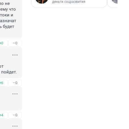
деньги соцразвития
о не 
ему что 
токи и 
азначат 
 будет 
+0
–0
т 
 пойдет.
+6
–0
+4
–0