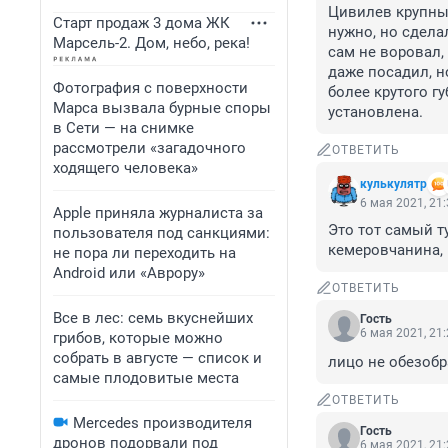
Цивилев крупный
Старт продаж 3 дома ЖК
нужно, но сдела
Марсель-2. Дом, небо, река!
сам не воровал,
даже посадил, н
Фотография с поверхности
более крутого гу
Марса вызвала бурные споры
установлена.
в Сети — на снимке
рассмотрели «загадочного
ОТВЕТИТЬ
ходящего человека»
кулькулятр
6 мая 2021, 21
Apple приняла журналиста за
Это тот самый т
пользователя под санкциями:
кемеровчанина, 
не пора ли переходить на
Android или «Аврору»
ОТВЕТИТЬ
Все в лес: семь вкуснейших
Гость
6 мая 2021, 21
грибов, которые можно
собрать в августе — список и
лицо не обезобр
самые плодовитые места
ОТВЕТИТЬ
Mercedes производителя
Гость
дронов подорвали под
6 мая 2021, 21