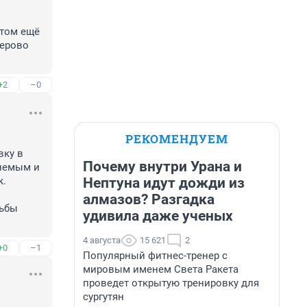
том ещё 
ерово 
+2
–0
РЕКОМЕНДУЕМ
ку в 
Почему внутри Урана и
немым и 
Нептуна идут дожди из
. 
алмазов? Разгадка
ьбы 
удивила даже ученых
4 августа
15 621
2
+0
–1
Популярный фитнес-тренер с
мировым именем Света Ракета
проведет открытую тренировку для
сургутян