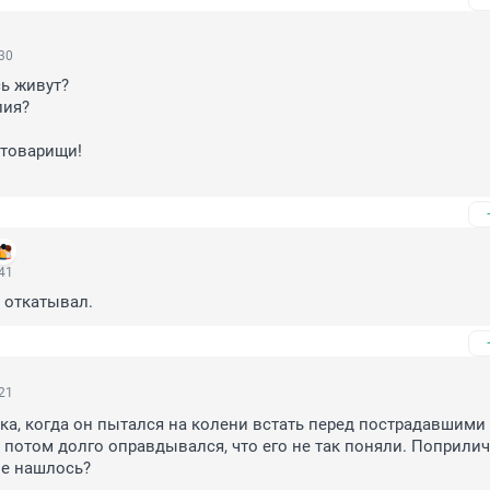
:30
ь живут?

ия?

товарищи!

:41
 откатывал.
:21
ука, когда он пытался на колени встать перед пострадавшими 
 потом долго оправдывался, что его не так поняли. Поприличн
не нашлось?