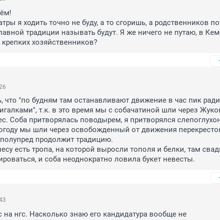
ём!

тры я ходить точно не буду, а то сгоришь, а родственников по
лавной традиции называть будут. Я же ничего не путаю, в Кем
у крепких хозяйственников?
:26
, что "по будням там останавливают движение в час пик ради 
игалками", т.к. в это время мы с собачатиной шли через Жуков
с. Соба притворялась поводырем, я притворялся слепоглухо
огоду мы шли через освобожденный от движения перекресток
полупред продолжит традицию.

лесу есть тропа, на которой выросли тополя и белки, там свад
роваться, и соба неоднократно ловила букет невесты.
:43
 на нгс. Насколько знаю его кандидатура вообще не 