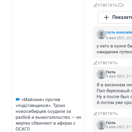
ОТВЕТИТЬ
1
Показат
гость новосиб
6 мая 2021, 22
у него в кузне 
ожидании путенс
ОТВЕТИТЬ
Гость
6 мая 2021, 21
Я в весеннем лес
Пил березовый с
Ну а после был су
«Майские» против
А потом уже сро
«подставщиков». Троих
новосибирцев осудили за
ОТВЕТИТЬ
разбой и вымогательство — их
жертву обвиняют в аферах с
Гость
6 мая 2021, 21
ОСАГО