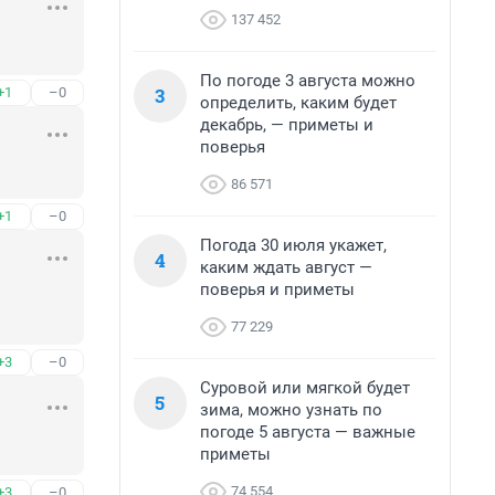
137 452
По погоде 3 августа можно
3
+1
–0
определить, каким будет
декабрь, — приметы и
поверья
86 571
+1
–0
Погода 30 июля укажет,
4
каким ждать август —
поверья и приметы
77 229
+3
–0
Суровой или мягкой будет
5
зима, можно узнать по
погоде 5 августа — важные
приметы
74 554
+3
–0