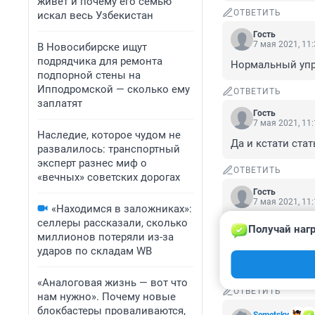
живет и почему его семью
ОТВЕТИТЬ
искал весь Узбекистан
Гость
7 мая 2021, 11
В Новосибирске ищут
подрядчика для ремонта
Нормальный упр
подпорной стены на
Ипподромской — сколько ему
ОТВЕТИТЬ
заплатят
Гость
7 мая 2021, 11
Наследие, которое чудом не
Да и кстати ста
развалилось: транспортный
эксперт разнес миф о
ОТВЕТИТЬ
«вечных» советских дорогах
Гость
7 мая 2021, 11
«Находимся в заложниках»:
Господин Цивиле
селлеры рассказали, сколько
Получай нагр
вишню". А между
миллионов потеряли из-за
И всем новосиби
ударов по складам WB
вас ничего не з
«Аналоговая жизнь — вот что
ОТВЕТИТЬ
нам нужно». Почему новые
блокбастеры проваливаются,