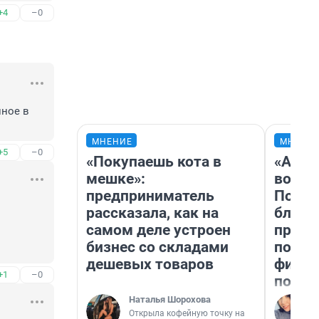
+4
–0
ное в 
МНЕНИЕ
МНЕНИ
+5
–0
«Покупаешь кота в
«Анал
мешке»:
вот ч
предприниматель
Почем
рассказала, как на
блокб
самом деле устроен
прова
бизнес со складами
повто
дешевых товаров
фильм
+1
–0
полны
Наталья Шорохова
Открыла кофейную точку на