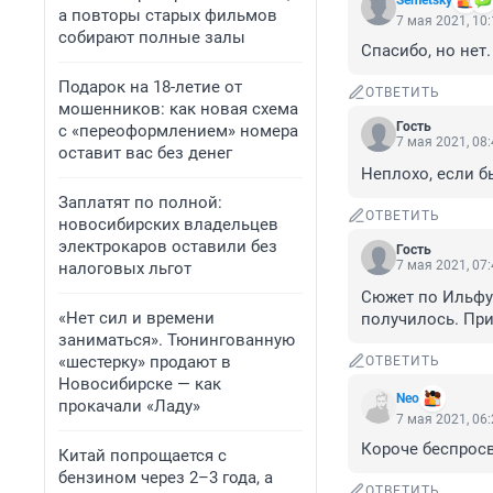
Semetsky
а повторы старых фильмов
7 мая 2021, 10
собирают полные залы
Спасибо, но нет
Подарок на 18-летие от
ОТВЕТИТЬ
мошенников: как новая схема
Гость
с «переоформлением» номера
7 мая 2021, 08
оставит вас без денег
Неплохо, если б
Заплатят по полной:
ОТВЕТИТЬ
новосибирских владельцев
электрокаров оставили без
Гость
7 мая 2021, 07
налоговых льгот
Сюжет по Ильфу 
«Нет сил и времени
получилось. Пр
заниматься». Тюнингованную
«шестерку» продают в
ОТВЕТИТЬ
Новосибирске — как
Nео
прокачали «Ладу»
7 мая 2021, 06
Короче беспрос
Китай попрощается с
бензином через 2–3 года, а
ОТВЕТИТЬ