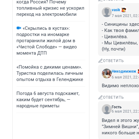
когда Россия? Почему
топливный кризис не ускорил
vasik
переход на электромобили
7 мая 2021, 02
- Синицины здес
«Скрылись в кустах»:
- Как твоя фамил
подростки на иномарке
- Цивилёва.

протаранили жилой дом в
- Мы Цивилёвы, 
«Чистой Слободе» — видео
(Ну, почти)
момента ДТП
ОТВЕТИТЬ
«Помойка с дикими ценами».
Никодимжеж
Туристка поделилась личным
6 мая 2021, 22
опытом отдыха в Геленджике
Видимо неплохо
Погода 6 августа подскажет,
ОТВЕТИТЬ
каким будет сентябрь, —
народные приметы
Гость
6 мая 2021, 22
Видел я этого ж
"Зимней Вишни",
никого больше 