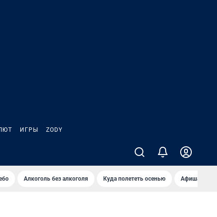
ЛЮТ
ИГРЫ
ZODY
ебо
Алкоголь без алкоголя
Куда полететь осенью
Афиша на ав