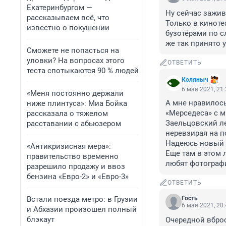
Екатеринбургом —
Ну сейчас зажив
рассказываем всё, что
Только в кинотеа
известно о покушении
бузотёрами по с
же так принято 
Сможете не попасться на
уловки? На вопросах этого
ОТВЕТИТЬ
теста спотыкаются 90 % людей
Коляныч
6 мая 2021, 21
«Меня постоянно держали
А мне нравилось
ниже плинтуса»: Миа Бойка
«Мерседеса» с м
рассказала о тяжелом
Заельцовский ле
расставании с абьюзером
неревзирая на п
Надеюсь новый 
«Антикризисная мера»:
Еще там в этом 
правительство временно
любят фотографи
разрешило продажу и ввоз
бензина «Евро-2» и «Евро-3»
ОТВЕТИТЬ
Встали поезда метро: в Грузии
Гость
6 мая 2021, 20
и Абхазии произошел полный
блэкаут
Очередной вброс