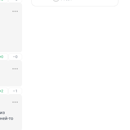
+0
–0
+2
–1
из 
ей-то 