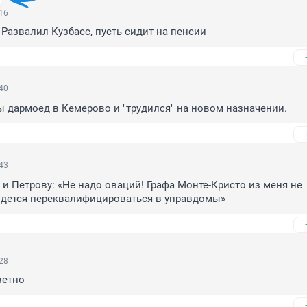
:16
. Развалил Кузбасс, пусть сидит на пенсии
:40
ы дармоед в Кемерово и "трудился" на новом назначении.
:43
и Петрову: «Не надо оваций! Графа Монте-Кристо из меня не 
идется переквалифицироваться в управдомы»
:28
ветно