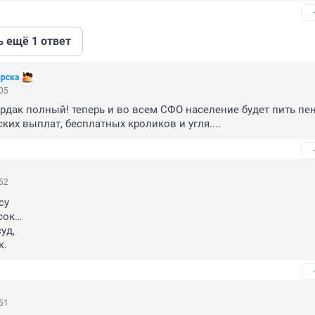
ь ещё 1 ответ
ирска
:05
бардак полный! теперь и во всем СФО население будет пить пен
ких выплат, бесплатных кроликов и угля....
:52
у 

ок…

д,

к.
:51