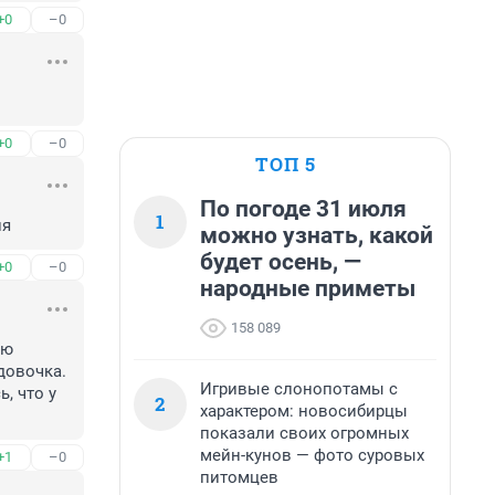
+0
–0
+0
–0
ТОП 5
По погоде 31 июля
1
ия
можно узнать, какой
будет осень, —
+0
–0
народные приметы
158 089
ю 
овочка. 
Игривые слонопотамы с
 что у 
2
характером: новосибирцы
показали своих огромных
мейн-кунов — фото суровых
+1
–0
питомцев