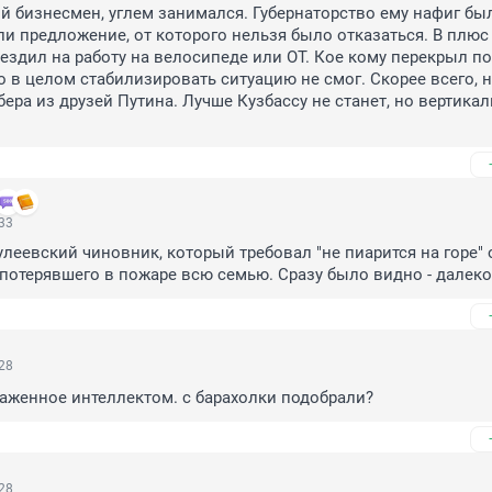
 бизнесмен, углем занимался. Губернаторство ему нафиг был
ли предложение, от которого нельзя было отказаться. В плюс 
 ездил на работу на велосипеде или ОТ. Кое кому перекрыл по
о в целом стабилизировать ситуацию не смог. Скорее всего, н
бера из друзей Путина. Лучше Кузбассу не станет, но вертикаль
:33
улеевский чиновник, который требовал "не пиарится на горе" о
потерявшего в пожаре всю семью. Сразу было видно - далеко
:28
аженное интеллектом. с барахолки подобрали?
:28