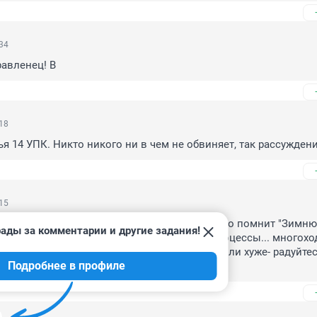
:34
авленец! В
:18
тья 14 УПК. Никто никого ни в чем не обвиняет, так рассужден
:15
в, готов получать поздравления? От всех кто помнит "Зимню
ады за комментарии и другие задания!
 тем над теми ли людьми идут судебные процессы... многоход
рцам рассуждающим о том лучше при нём или хуже- радуйтесь,
Подробнее в профиле
агорелось