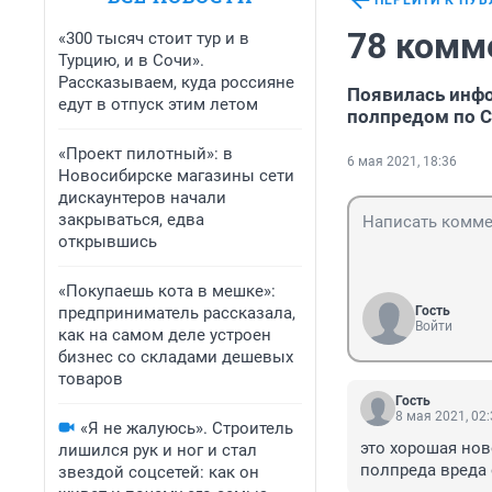
ПЕРЕЙТИ К ПУ
78 комм
«300 тысяч стоит тур и в
Турцию, и в Сочи».
Рассказываем, куда россияне
Появилась инфо
едут в отпуск этим летом
полпредом по С
«Проект пилотный»: в
6 мая 2021, 18:36
Новосибирске магазины сети
дискаунтеров начали
закрываться, едва
открывшись
«Покупаешь кота в мешке»:
предприниматель рассказала,
Гость
Войти
как на самом деле устроен
бизнес со складами дешевых
товаров
Гость
8 мая 2021, 02
«Я не жалуюсь». Строитель
это хорошая ново
лишился рук и ног и стал
полпреда вреда 
звездой соцсетей: как он