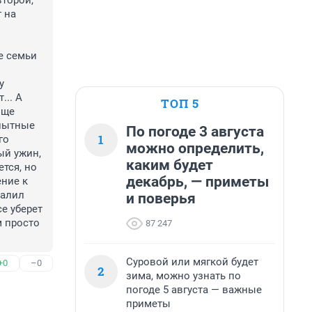
торой, 
на 
 семьи 
 
.. А 
ТОП 5
ще 
пытные 
По погоде 3 августа
1
о 
можно определить,
й ужин, 
каким будет
тся, но 
декабрь, — приметы
ние к 
алил 
и поверья
 уберет 
 просто 
87 247
Суровой или мягкой будет
+0
–0
2
зима, можно узнать по
погоде 5 августа — важные
приметы