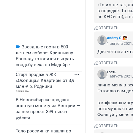
«То им не так, эт
в порядке. То са
не КFС и тп), а 
ОТВЕТИТЬ
Andrey S
1 августа 2021,
Звездные гости в 500-
Для чего и за чт
летнем соборе: Криштиану
Роналду готовится сыграть
ОТВЕТИТЬ
свадьбу века на Мадейре
Гость
Старт продаж в ЖК
1 августа 2021,
«Околица»! Квартиры от 3,9
лично меня в рес
млн ₽ р. Родники
Готовлю сам дома
В Новосибирске продают
в кафешках могу 
золотую монету из Австрии —
потому как я ник
за нее просят 399 тысяч
Фэншуй у меня в 
рублей
ОТВЕТИТЬ
Тело россиянки нашли во