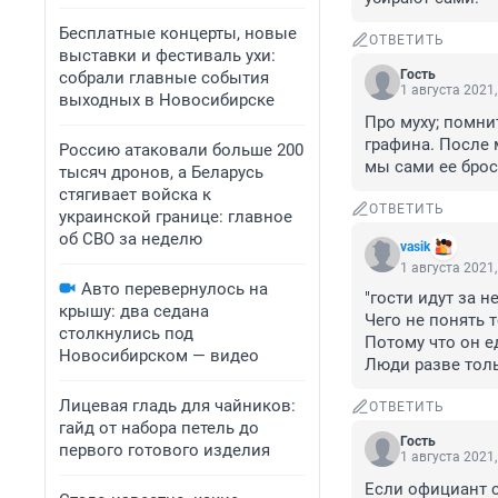
Бесплатные концерты, новые
ОТВЕТИТЬ
выставки и фестиваль ухи:
Гость
собрали главные события
1 августа 2021,
выходных в Новосибирске
Про муху; помни
графина. После 
Россию атаковали больше 200
мы сами ее брос
тысяч дронов, а Беларусь
стягивает войска к
ОТВЕТИТЬ
украинской границе: главное
об СВО за неделю
vasik
1 августа 2021,
Авто перевернулось на
"гости идут за н
крышу: два седана
Чего не понять то
столкнулись под
Потому что он е
Новосибирском — видео
Люди разве толь
Лицевая гладь для чайников:
ОТВЕТИТЬ
гайд от набора петель до
Гость
первого готового изделия
1 августа 2021,
Если официант с