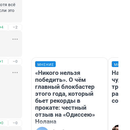
отя всё 
ли это 
+4
–2
+1
–0
МНЕНИЕ
МНЕНИ
«Никого нельзя
Насле
победить». О чём
чудом
главный блокбастер
транс
этого года, который
разне
бьет рекорды в
совет
прокате: честный
отзыв на «Одиссею»
Нолана
+0
–0