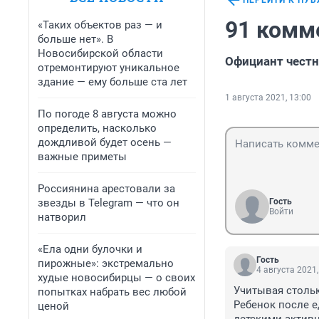
ПЕРЕЙТИ К ПУ
91 комм
«Таких объектов раз — и
больше нет». В
Новосибирской области
Официант честн
отремонтируют уникальное
здание — ему больше ста лет
1 августа 2021, 13:00
По погоде 8 августа можно
определить, насколько
дождливой будет осень —
важные приметы
Россиянина арестовали за
звезды в Telegram — что он
Гость
Войти
натворил
«Ела одни булочки и
Гость
пирожные»: экстремально
4 августа 2021,
худые новосибирцы — о своих
Учитывая столько
попытках набрать вес любой
Ребенок после е
ценой