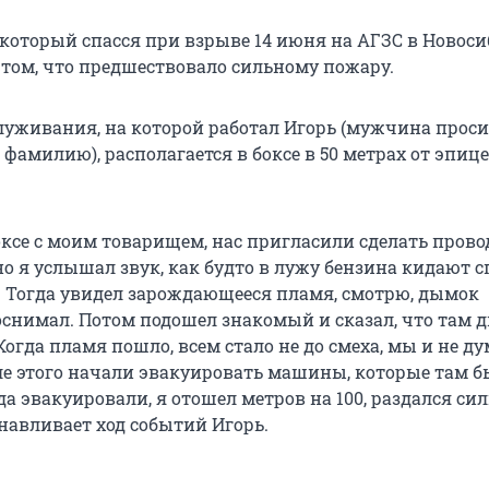
 который спасся при взрыве 14 июня на АГЗС в Новоси
о том, что предшествовало сильному пожару.
луживания, на которой работал Игорь (мужчина проси
фамилию), располагается в боксе в 50 метрах от эпиц
оксе с моим товарищем, нас пригласили сделать прово
о я услышал звук, как будто в лужу бензина кидают с
. Тогда увидел зарождающееся пламя, смотрю, дымок
оснимал. Потом подошел знакомый и сказал, что там д
 Когда пламя пошло, всем стало не до смеха, мы и не ду
ле этого начали эвакуировать машины, которые там б
а эвакуировали, я отошел метров на 100, раздался с
навливает ход событий Игорь.