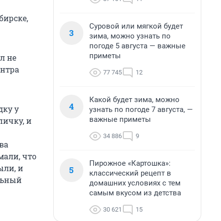
бирске,
Суровой или мягкой будет
3
зима, можно узнать по
погоде 5 августа — важные
приметы
л не
ентра
77 745
12
Какой будет зима, можно
4
дку у
узнать по погоде 7 августа, —
важные приметы
пичку, и
34 886
9
ва
мали, что
Пирожное «Картошка»:
ыли, и
5
классический рецепт в
ильный
домашних условиях с тем
самым вкусом из детства
30 621
15