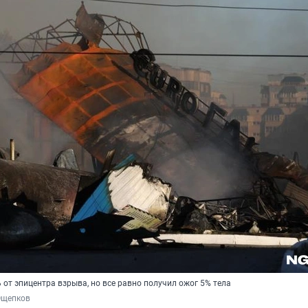
от эпицентра взрыва, но все равно получил ожог 5% тела
Ощепков