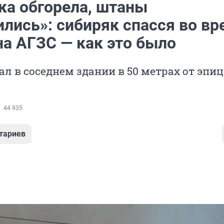
ка обгорела, штаны
ились»: сибиряк спасся во вр
на АГЗС — как это было
ал в соседнем здании в 50 метрах от эпи
44 935
тариев