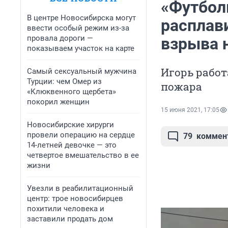
«Футбол
В центре Новосибирска могут
расплав
ввести особый режим из-за
провала дороги —
взрыва 
показываем участок на карте
Игорь работ
Самый сексуальный мужчина
Турции: чем Омер из
пожара
«Клюквенного щербета»
покорил женщин
15 июня 2021, 17:05
Новосибирские хирурги
провели операцию на сердце
79
коммен
14-летней девочке — это
четвертое вмешательство в ее
жизни
Увезли в реабилитационный
центр: трое новосибирцев
похитили человека и
заставили продать дом