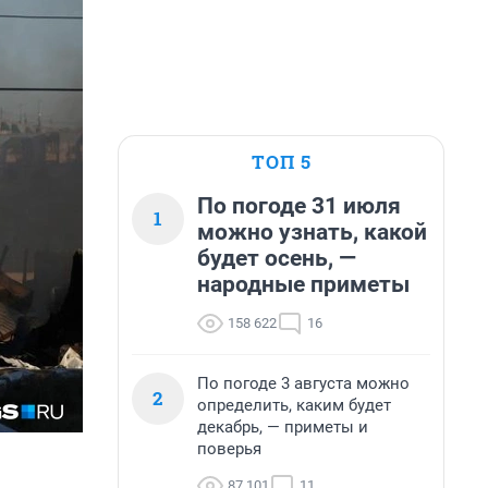
ТОП 5
По погоде 31 июля
1
можно узнать, какой
будет осень, —
народные приметы
158 622
16
По погоде 3 августа можно
2
определить, каким будет
декабрь, — приметы и
поверья
87 101
11