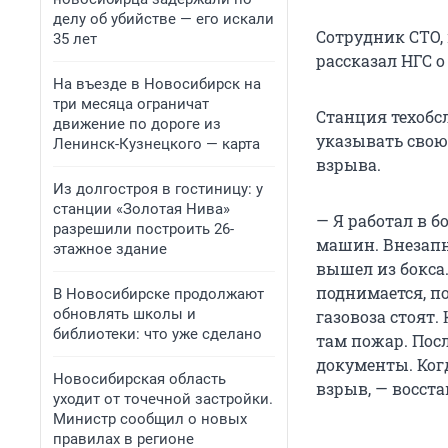
делу об убийстве — его искали
Сотрудник СТО,
35 лет
рассказал НГС 
На въезде в Новосибирск на
три месяца ограничат
Станция техобс
движение по дороге из
указывать свою 
Ленинск-Кузнецкого — карта
взрыва.
Из долгостроя в гостиницу: у
станции «Золотая Нива»
— Я работал в б
разрешили построить 26-
машин. Внезапн
этажное здание
вышел из бокса
поднимается, п
В Новосибирске продолжают
обновлять школы и
газовоза стоят.
библиотеки: что уже сделано
там пожар. Пос
документы. Когд
Новосибирская область
взрыв, — восста
уходит от точечной застройки.
Министр сообщил о новых
правилах в регионе