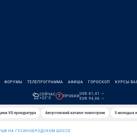
ФОРУМЫ
ТЕЛЕПРОГРАММА
АФИША
ГОРОСКОП
КУРСЫ ВА
USD 81,41
СЕЙЧАС
7
ПРОБКИ
+22°C
EUR 94,06
ики VS прокуратура
Августовский каталог новостроек
5 молодых н
РЫВ НА ГУСИНОБРОДСКОМ ШОССЕ