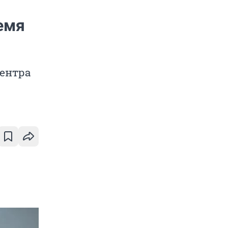
емя
центра