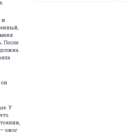
в.
 и
ненный,
 меня
. После
 должна.
ояла
 он
ые. У
 что
стоянии,
 — ожог