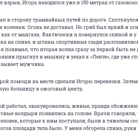
 взрыв, Игорь находился уже в 150 метрах от газовозо
ал в сторону трамвайных путей по дороге. Споткнулся
и коленки. Огонь не доставал. Но гриб был яркий и ог
 как от мангала. Фактически я повернулся спиной и у
лка на спине, и штаны спортивные сзади расплавились
я понимал, что вторая волна сразу за первой быть не
янии прыгнул в машину и уехал к «Ленте», где уже ст
казывает мужчина.
рой помощи на месте сделали Игорю перевязки. Затем
тную больницу в ожоговый центр.
ной работал, эвакуировались, живые, правда обожженн
говые волдыри появились на голове. Врачи говорили,
человек, которые к ним поступали, были в тяжелом со
жогов площади тела было. У меня обгорела спина, руки