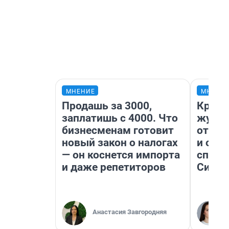
МНЕНИЕ
МНЕНИ
Продашь за 3000,
Красн
заплатишь с 4000. Что
журна
бизнесменам готовит
отпус
новый закон о налогах
и объ
— он коснется импорта
споре
и даже репетиторов
Сибир
Анастасия Завгородняя