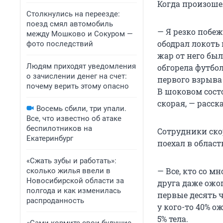
Когда произошел
Столкнулись на переезде:
поезд смял автомобиль
— Я резко побеж
между Мошково и Сокуром —
ободрал локоть 
фото последствий
жар от него был
Людям приходят уведомления
обгорела футбо
о зачислении денег на счет:
первого взрыва 
почему верить этому опасно
В шоковом состо
скорая, — расс
Восемь сбили, три упали.
Все, что известно об атаке
беспилотников на
Сотрудники ско
Екатеринбург
поехал в облас
«Сжать зубы и работать»:
— Все, кто со м
сколько жилья ввели в
Новосибирской области за
друга даже ожо
полгода и как изменилась
первые десять 
распроданность
у кого-то 40% о
5% тела.