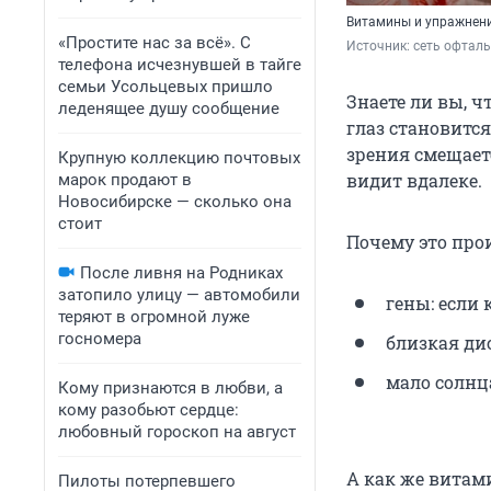
Витамины и упражнени
«Простите нас за всё». С
Источник: 
сеть офталь
телефона исчезнувшей в тайге
семьи Усольцевых пришло
Знаете ли вы, ч
леденящее душу сообщение
глаз становитс
зрения смещает
Крупную коллекцию почтовых
видит вдалеке.
марок продают в
Новосибирске — сколько она
стоит
Почему это про
После ливня на Родниках
затопило улицу — автомобили
гены: если 
теряют в огромной луже
госномера
близкая ди
мало солнца
Кому признаются в любви, а
кому разобьют сердце:
любовный гороскоп на август
А как же витами
Пилоты потерпевшего