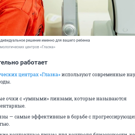
индивидуальное решение именно для вашего ребенка
мологических центров «Глазка»
тельно работает
ческих центрах «Глазка»
используют современные на
оды.
е очки с «умными» линзами, которые называются
ентарные.
зы — самые эффективные в борьбе с прогрессирующе
тью.
кие контактные линзы для контроля близорукости, ко