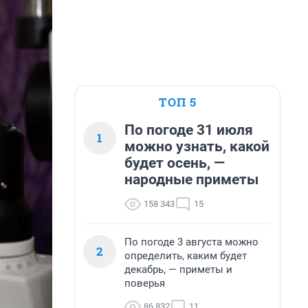
ТОП 5
По погоде 31 июля
1
можно узнать, какой
будет осень, —
народные приметы
158 343
15
По погоде 3 августа можно
2
определить, каким будет
декабрь, — приметы и
поверья
86 832
11