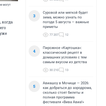
е могут
Суровой или мягкой будет
3
зима, можно узнать по
, когда
погоде 5 августа — важные
приметы
его
хуже
77 207
12
Пирожное «Картошка»:
4
классический рецепт в
домашних условиях с тем
самым вкусом из детства
30 210
13
.
Авиашоу в Мочище — 2026:
5
как добраться до аэродрома,
сколько стоят билеты и
полная программа
фестиваля «Вива Авиа!»