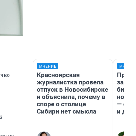
МНЕНИЕ
МНЕНИ
Красноярская
Прода
учно
журналистка провела
запла
отпуск в Новосибирске
бизне
и объяснила, почему в
новый
споре о столице
— он 
Сибири нет смысла
и даж
й
му не