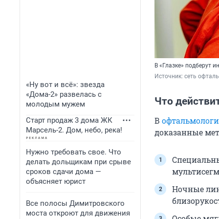
В «Глазке» подберут 
Источник: 
сеть офталь
«Ну вот и всё»: звезда
«Дома-2» развелась с
Что действи
молодым мужем
В
офтальмологи
Старт продаж 3 дома ЖК
Марсель-2. Дом, небо, река!
доказанные мет
Нужно требовать свое. Что
Специальны
делать дольщикам при срыве
мультисегм
сроков сдачи дома —
объясняет юрист
Ночные лин
близорукос
Все полосы Димитровского
моста откроют для движения
Особые мяг