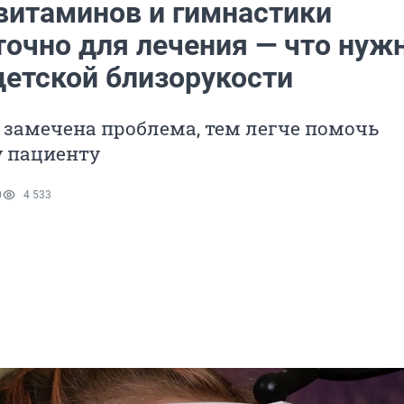
витаминов и гимнастики
точно для лечения — что нуж
детской близорукости
замечена проблема, тем легче помочь
 пациенту
0
4 533