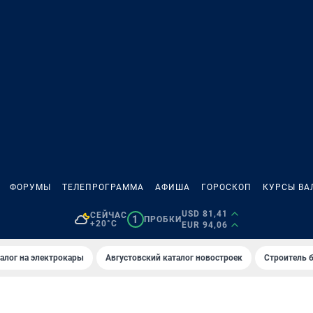
ФОРУМЫ
ТЕЛЕПРОГРАММА
АФИША
ГОРОСКОП
КУРСЫ ВА
USD 81,41
СЕЙЧАС
1
ПРОБКИ
+20°C
EUR 94,06
алог на электрокары
Августовский каталог новостроек
Строитель б