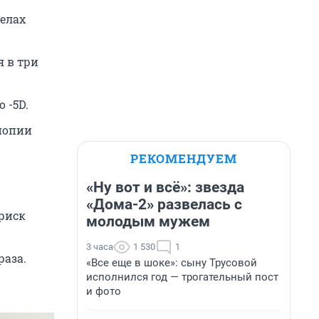
делах
я в три
 -5D.
миопии
РЕКОМЕНДУЕМ
«Ну вот и всё»: звезда
«Дома-2» развелась с
риск
молодым мужем
3 часа
1 530
1
раза.
«Все еще в шоке»: сыну Трусовой
исполнился год — трогательный пост
и фото