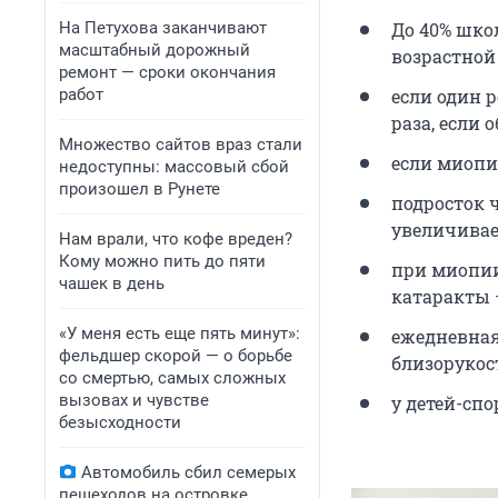
На Петухова заканчивают
До 40% шко
масштабный дорожный
возрастной
ремонт — сроки окончания
работ
если один р
раза, если о
Множество сайтов враз стали
если миопия
недоступны: массовый сбой
произошел в Рунете
подросток 
увеличивает
Нам врали, что кофе вреден?
Кому можно пить до пяти
при миопии
чашек в день
катаракты —
«У меня есть еще пять минут»:
ежедневная
фельдшер скорой — о борьбе
близорукост
со смертью, самых сложных
вызовах и чувстве
у детей-спо
безысходности
Автомобиль сбил семерых
пешеходов на островке