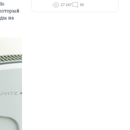
Но
27 247
50
 который
ады на