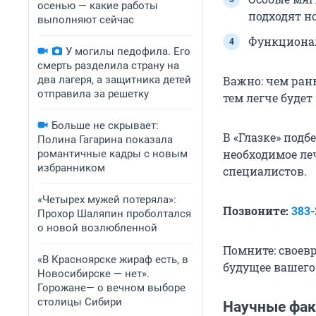
осенью — какие работы
подходят н
выполняют сейчас
Функционал
У могилы педофила. Его
смерть разделила страну на
два лагеря, а защитника детей
Важно: чем ран
отправила за решетку
тем легче буде
Больше не скрывает:
В «Глазке» под
Полина Гагарина показала
необходимое ле
романтичные кадры с новым
избранником
специалистов.
«Четырех мужей потеряла»:
Позвоните:
383-
Прохор Шаляпин проболтался
о новой возлюбленной
Помните: своев
«В Красноярске жираф есть, в
будущее вашего
Новосибирске — нет».
Горожане— о вечном выборе
столицы Сибири
Научные фак