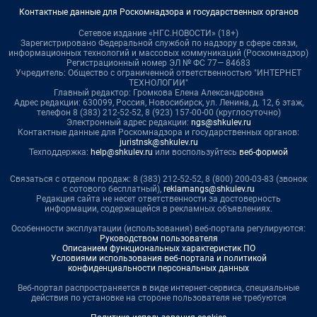
Контактные данные для Роскомнадзора и государственных органов
Сетевое издание «НГС.НОВОСТИ» (18+)
Зарегистрировано Федеральной службой по надзору в сфере связи,
информационных технологий и массовых коммуникаций (Роскомнадзор)
Регистрационный номер ЭЛ № ФС 77— 84683
Учредитель: Общество с ограниченной ответственностью "ИНТЕРНЕТ
ТЕХНОЛОГИИ"
Главный редактор: Громкова Елена Александровна
Адрес редакции: 630099, Россия, Новосибирск, ул. Ленина, д. 12, 6 этаж,
телефон 8 (383) 212-52-52, 8 (923) 157-00-00 (круглосуточно)
Электронный адрес редакции:
ngs@shkulev.ru
Контактные данные для Роскомнадзора и государственных органов:
juristnsk@shkulev.ru
Техподдержка:
help@shkulev.ru
или воспользуйтесь
веб-формой
Связаться с отделом продаж: 8 (383) 212-52-52, 8 (800) 200-03-83 (звонок
с сотового бесплатный),
reklamangs@shkulev.ru
Редакция сайта не несет ответственности за достоверность
информации, содержащейся в рекламных объявлениях.
Особенности эксплуатации (использования) веб-портала регулируются:
Руководством пользователя
Описанием функциональных характеристик ПО
Условиями использования веб-портала и политикой
конфиденциальности персональных данных
Веб-портал распространяется в виде интернет-сервиса, специальные
действия по установке на стороне пользователя не требуются