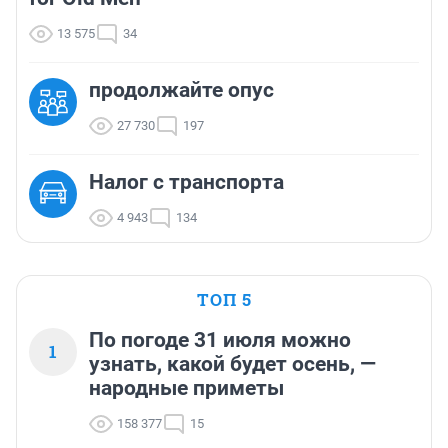
13 575
34
продолжайте опус
27 730
197
Налог с транспорта
4 943
134
ТОП 5
По погоде 31 июля можно
1
узнать, какой будет осень, —
народные приметы
158 377
15