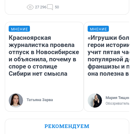
27 296
50
МНЕНИЕ
МНЕНИЕ
Красноярская
«Игрушки боль
журналистка провела
герои истории»
отпуск в Новосибирске
учит пятая час
и объяснила, почему в
популярной де
споре о столице
франшизы и п
Сибири нет смысла
она полезна в
Мария Тищенк
Татьяна Зарва
Обозреватель
РЕКОМЕНДУЕМ