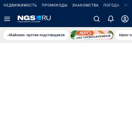
НЕДВИЖИМОСТЬ
ПРОМОКОДЫ
ЗНАКОМСТВА
ПОГОДА
ФО
«Майские» против подставщиков
Налог 