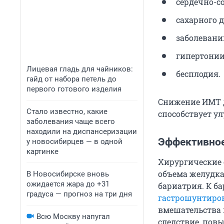
сердечно-с
сахарного д
заболевани
гипертонии
Лицевая гладь для чайников:
бесплодия.
гайд от набора петель до
первого готового изделия
Снижение ИМТ д
Стало известно, какие
способствует у
заболевания чаще всего
находили на диспансеризации
Эффективное
у новосибирцев — в одной
картинке
Хирургические 
объема желудка
В Новосибирске вновь
ожидается жара до +31
бариатрия. К б
градуса — прогноз на три дня
гастрошунтиро
вмешательства 
Всю Москву напугал
следствие, пов