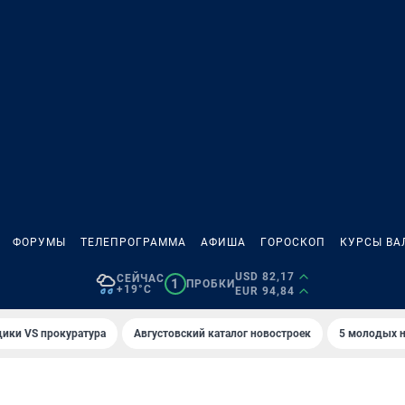
ФОРУМЫ
ТЕЛЕПРОГРАММА
АФИША
ГОРОСКОП
КУРСЫ ВА
USD 82,17
СЕЙЧАС
1
ПРОБКИ
+19°C
EUR 94,84
ики VS прокуратура
Августовский каталог новостроек
5 молодых н