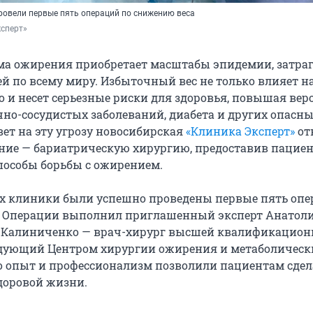
провели первые пять операций по снижению веса
ксперт»
ма ожирения приобретает масштабы эпидемии, затра
 по всему миру. Избыточный вес не только влияет н
о и несет серьезные риски для здоровья, повышая вер
чно-сосудистых заболеваний, диабета и других опасн
вет на эту угрозу новосибирская
«Клиника Эксперт»
от
ние — бариатрическую хирургию, предоставив пацие
особы борьбы с ожирением.
ах клиники были успешно проведены первые пять опе
. Операции выполнил приглашенный эксперт Анатол
 Калиниченко — врач-хирург высшей квалификацион
едующий Центром хирургии ожирения и метаболическ
го опыт и профессионализм позволили пациентам сдел
доровой жизни.