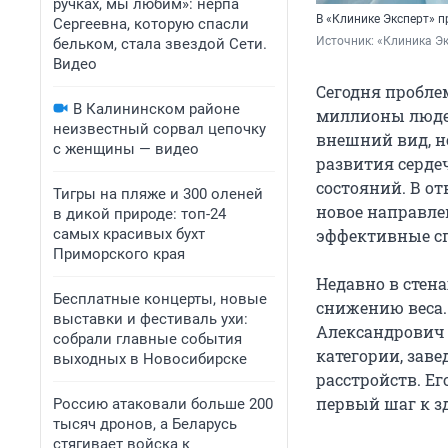
ручках, мы любим»: нерпа
В «Клинике Эксперт» 
Сергеевна, которую спасли
Источник: 
«Клиника Э
бельком, стала звездой Сети.
Видео
Сегодня пробле
В Калининском районе
миллионы людей
неизвестный сорвал цепочку
внешний вид, н
с женщины — видео
развития серде
состояний. В от
Тигры на пляже и 300 оленей
новое направле
в дикой природе: топ-24
самых красивых бухт
эффективные сп
Приморского края
Недавно в стен
Бесплатные концерты, новые
снижению веса
выставки и фестиваль ухи:
Александрович
собрали главные события
категории, зав
выходных в Новосибирске
расстройств. Е
первый шаг к з
Россию атаковали больше 200
тысяч дронов, а Беларусь
стягивает войска к