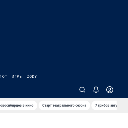
ЛЮТ
ИГРЫ
ZODY
овосибирцев в кино
Старт театрального сезона
7 грибов августа