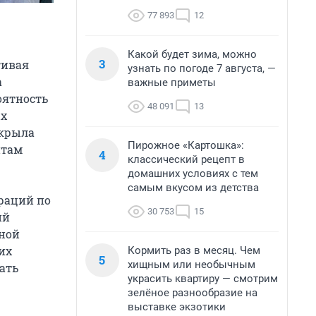
77 893
12
Какой будет зима, можно
3
гивая
узнать по погоде 7 августа, —
а
важные приметы
оятность
48 091
13
ых
крыла
Пирожное «Картошка»:
нтам
4
классический рецепт в
домашних условиях с тем
самым вкусом из детства
раций по
30 753
15
ий
ной
их
Кормить раз в месяц. Чем
5
хищным или необычным
ать
украсить квартиру — смотрим
зелёное разнообразие на
выставке экзотики