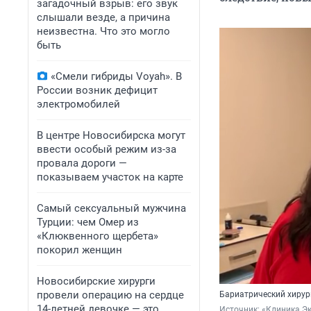
загадочный взрыв: его звук
слышали везде, а причина
неизвестна. Что это могло
быть
«Смели гибриды Voyah». В
России возник дефицит
электромобилей
В центре Новосибирска могут
ввести особый режим из-за
провала дороги —
показываем участок на карте
Самый сексуальный мужчина
Турции: чем Омер из
«Клюквенного щербета»
покорил женщин
Новосибирские хирурги
провели операцию на сердце
Бариатрический хирур
14-летней девочке — это
Источник: 
«Клиника Э