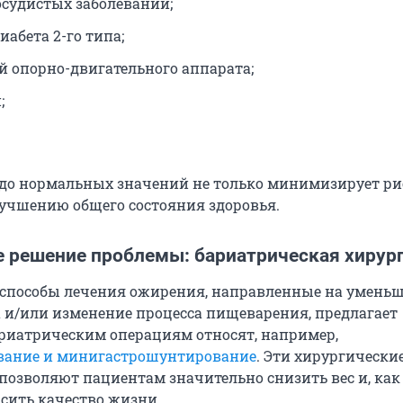
осудистых заболеваний;
иабета 2-го типа;
й опорно-двигательного аппарата;
;
о нормальных значений не только минимизирует рис
лучшению общего состояния здоровья.
 решение проблемы: бариатрическая хирур
способы лечения ожирения, направленные на умень
 и/или изменение процесса пищеварения, предлагает
ариатрическим операциям относят, например,
вание и минигастрошунтирование
. Эти хирургически
позволяют пациентам значительно снизить вес и, как
ысить качество жизни.