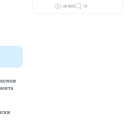
26 855
13
азатели
иента
иски