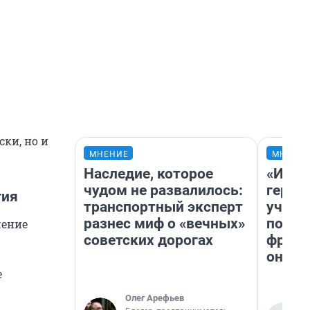
ки, но и
МНЕНИЕ
МНЕНИ
Наследие, которое
«Игру
чудом не развалилось:
герои
гия
транспортный эксперт
учит 
разнес миф о «вечных»
попул
шение
советских дорогах
франш
она п
е
Олег Арефьев