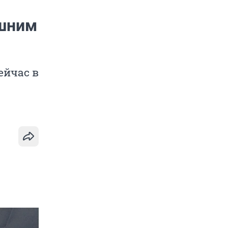
ишним
ейчас в