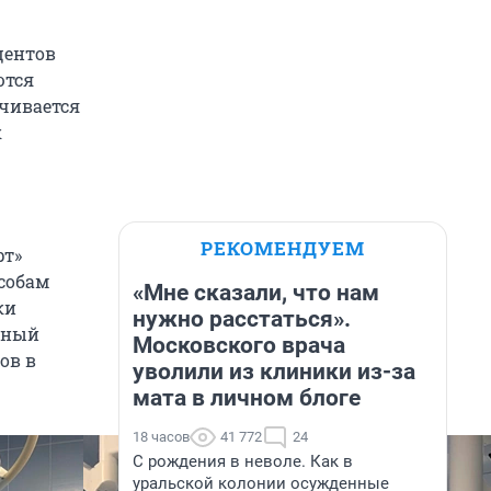
центов
ются
чивается
к
РЕКОМЕНДУЕМ
рт»
собам
«Мне сказали, что нам
ки
нужно расстаться».
ьный
Московского врача
ов в
уволили из клиники из-за
мата в личном блоге
18 часов
41 772
24
С рождения в неволе. Как в
уральской колонии осужденные