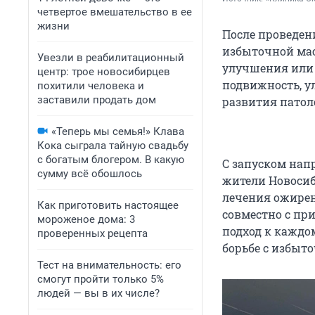
четвертое вмешательство в ее
жизни
После проведен
избыточной мас
Увезли в реабилитационный
улучшения или 
центр: трое новосибирцев
подвижность, у
похитили человека и
заставили продать дом
развития патол
«Теперь мы семья!» Клава
Кока сыграла тайную свадьбу
с богатым блогером. В какую
С запуском нап
сумму всё обошлось
жители Новосиб
лечения ожире
Как приготовить настоящее
совместно с п
мороженое дома: 3
подход к каждо
проверенных рецепта
борьбе с избыт
Тест на внимательность: его
смогут пройти только 5%
людей — вы в их числе?