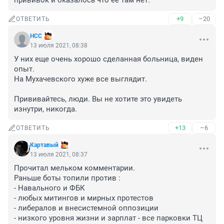
прививок и оказалось что её там нет.
+9
–20
ОТВЕТИТЬ
НСС
13 июля 2021, 08:38
У них еще очень хорошо сделанная больница, виден 
опыт.

На Мухачевского хуже все выглядит.

Прививайтесь, люди. Вы не хотите это увидеть 
изнутри, никогда.
+13
–6
ОТВЕТИТЬ
Картавый
13 июля 2021, 08:37
Прочитал мельком комментарии.

Раньше боты топили против :

- Навального и ФБК

- любых митингов и мирных протестов

- либералов и внесистемной оппозиции

- низкого уровня жизни и зарплат - все парковки ТЦ 