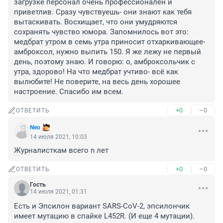
загрузке персонал очень профессионален и 
приветлив. Сразу чувствуешь- они знают как тебя 
вытаскивать. Восхищает, что они умудряются 
сохранять чувство юмора. Запомнилось вот это: 
медбрат утром в семь утра приносит отхаркивающее- 
амброксол, нужно выпить 150. Я же лежу не первый 
день, поэтому знаю. И говорю: о, амброксольчик с 
утра, здорово! На что медбрат учтиво- всё как 
вылюбите! Не поверите, на весь день хорошее 
настроение. Спасибо им всем.
+0
–0
ОТВЕТИТЬ
Nео
14 июля 2021, 10:03
Журналисткам всего n лет
+0
–0
ОТВЕТИТЬ
Гость
14 июля 2021, 01:31
Есть и Эпсилон вариант SARS-CoV-2, эпсилончик 
имеет мутацию в спайке L452R. (И еще 4 мутации). 