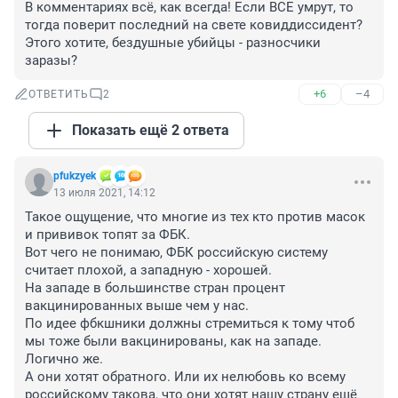
В комментариях всё, как всегда! Если ВСЕ умрут, то 
тогда поверит последний на свете ковиддиссидент? 
Этого хотите, бездушные убийцы - разносчики 
заразы?
+6
–4
ОТВЕТИТЬ
2
Показать ещё 2 ответа
pfukzyek
13 июля 2021, 14:12
Такое ощущение, что многие из тех кто против масок 
и прививок топят за ФБК.

Вот чего не понимаю, ФБК российскую систему 
считает плохой, а западную - хорошей.

На западе в большинстве стран процент 
вакцинированных выше чем у нас.

По идее фбкшники должны стремиться к тому чтоб 
мы тоже были вакцинированы, как на западе. 
Логично же.

А они хотят обратного. Или их нелюбовь ко всему 
российскому такова, что они хотят нашу страну ещё 