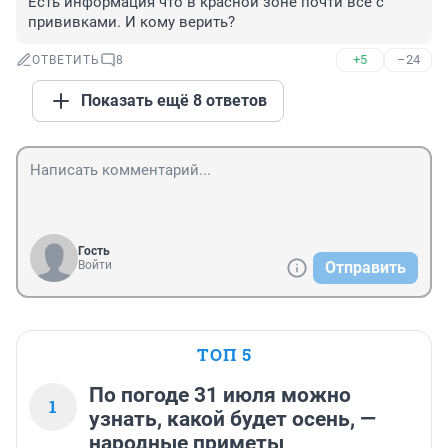
Есть информация что в красной зоне почти все с 
прививками. И кому верить?
+5
–24
ОТВЕТИТЬ
8
Показать ещё 8 ответов
Гость
Войти
Отправить
ТОП 5
По погоде 31 июля можно
1
узнать, какой будет осень, —
народные приметы