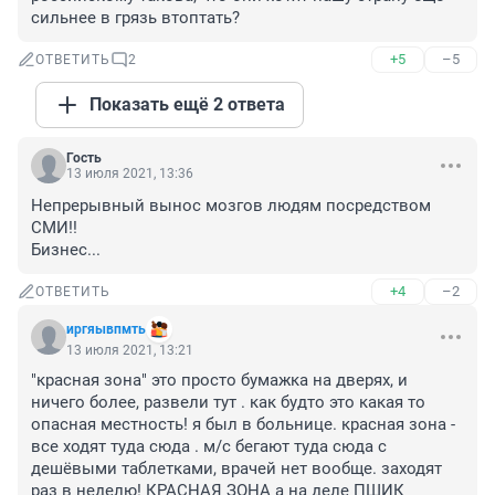
сильнее в грязь втоптать?
+5
–5
ОТВЕТИТЬ
2
Показать ещё 2 ответа
Гость
13 июля 2021, 13:36
Непрерывный вынос мозгов людям посредством 
СМИ!!

Бизнес...
+4
–2
ОТВЕТИТЬ
иргяывпмть
13 июля 2021, 13:21
"красная зона" это просто бумажка на дверях, и 
ничего более, развели тут . как будто это какая то 
опасная местность! я был в больнице. красная зона - 
все ходят туда сюда . м/с бегают туда сюда с 
дешёвыми таблетками, врачей нет вообще. заходят 
раз в неделю! КРАСНАЯ ЗОНА а на деле ПШИК