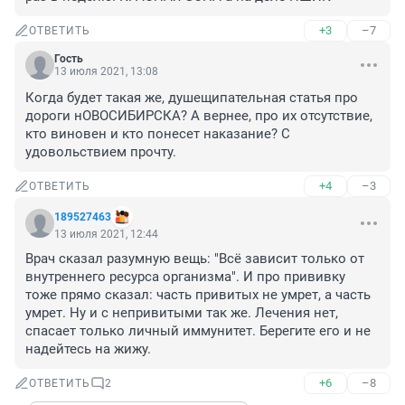
+3
–7
ОТВЕТИТЬ
Гость
13 июля 2021, 13:08
Когда будет такая же, душещипательная статья про 
дороги нОВОСИБИРСКА? А вернее, про их отсутствие, 
кто виновен и кто понесет наказание? С 
удовольствием прочту.
+4
–3
ОТВЕТИТЬ
189527463
13 июля 2021, 12:44
Врач сказал разумную вещь: "Всё зависит только от 
внутреннего ресурса организма". И про прививку 
тоже прямо сказал: часть привитых не умрет, а часть 
умрет. Ну и с непривитыми так же. Лечения нет, 
спасает только личный иммунитет. Берегите его и не 
надейтесь на жижу.
+6
–8
ОТВЕТИТЬ
2