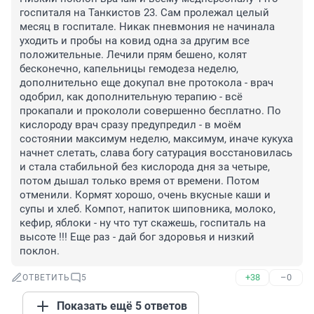
госпиталя на Танкистов 23. Сам пролежал целый 
месяц в госпитале. Никак пневмония не начинала 
уходить и пробы на ковид одна за другим все 
положительные. Лечили прям бешено, колят 
бесконечно, капельницы гемодеза неделю, 
дополнительно еще докупал вне протокола - врач 
одобрил, как дополнительную терапию - всё 
прокапали и прокололи совершенно бесплатно. По 
кислороду врач сразу предупредил - в моём 
состоянии максимум неделю, максимум, иначе кукуха 
начнет слетать, слава богу сатурация восстановилась 
и стала стабильной без кислорода дня за четыре, 
потом дышал только время от времени. Потом 
отменили. Кормят хорошо, очень вкусные каши и 
супы и хлеб. Компот, напиток шиповника, молоко, 
кефир, яблоки - ну что тут скажешь, госпиталь на 
высоте !!! Еще раз - дай бог здоровья и низкий 
поклон.
+38
–0
ОТВЕТИТЬ
5
Показать ещё 5 ответов