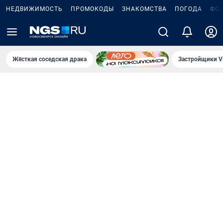
НЕДВИЖИМОСТЬ
ПРОМОКОДЫ
ЗНАКОМСТВА
ПОГОДА
ФО
Жёсткая соседская драка
Застройщики V