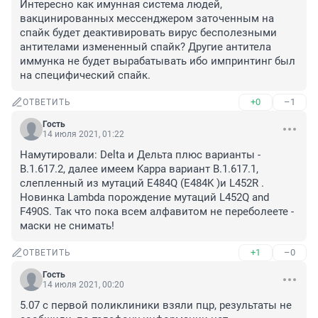
Интересно как имунная система людей, 
вакцинированных мессенджером заточенным на 
спайк будет деактивировать вирус бесполезными 
антителами измененный спайк? Другие антитела 
иммунка не будет вырабатывать ибо импринтинг был 
на специфический спайк.
+0
–1
ОТВЕТИТЬ
Гость
14 июля 2021, 01:22
Намутировали: Delta и Дельта плюс варианты - 
B.1.617.2, далее имеем Kappa вариант B.1.617.1, 
слепленный из мутаций E484Q (E484K )и L452R . 
Новинка Lambda порождение мутаций L452Q and 
F490S. Так что пока всем алфавитом не переболеете - 
маски не снимать!
+1
–0
ОТВЕТИТЬ
Гость
14 июля 2021, 00:20
5.07 с первой поликлиники взяли пцр, результаты не 