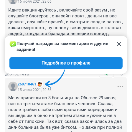
16 июля 2021, 23:06
Идите вакцинируйтесь , включайте свой разум , не 
слушайте блогеров , они хайп ловят , деньги на вас 
делают , слушайте врачей , и смотрите сводки загсов , 
какая смертность, ну почему такая дикость в головах 
людей , откуда эта бравада и не верие в ковид , 
смотришь комментарии и становиться страшно жить 
Получай награды за комментарии и другие 
в этом средневековом обществе .Неужели хотите так 
задания!
жить до конца своей жизни ? Хотя она у вас будет 
может и не долглй, О детях своих тогда подумайте , 
Подробнее в профиле
как достучаться до вас ????????
+0
–0
ОТВЕТИТЬ
260710461
15 июля 2021, 20:56
Меня привезли из 3 больницы на Обьгэсе 29 июня, 
нас на третьем этаже было семь человек. Сказка, 
после тройки с забитыми кроватями коридорами и 
вышедшим в окно на третьем этаже мужчины не в 
себе от гипоксии. Так вот, сказка закончилась за два 
дня- больница была уже битком. Но даже при полной 