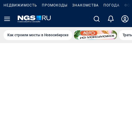
НЕДВИЖИМОСТЬ
ПРОМОКОДЫ
ЗНАКОМСТВА
ПОГОДА
ФО
Как строили мосты в Новосибирске
Траты