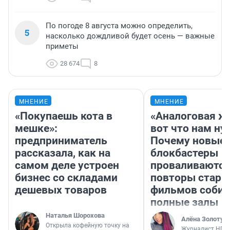
По погоде 8 августа можно определить,
5
насколько дождливой будет осень — важные
приметы
28 674
8
МНЕНИЕ
МНЕНИЕ
«Покупаешь кота в
«Аналоговая ж
мешке»:
вот что нам ну
предприниматель
Почему новые
рассказала, как на
блокбастеры
самом деле устроен
проваливаются,
бизнес со складами
повторы стары
дешевых товаров
фильмов соби
полные залы
Наталья Шорохова
Алёна Золотух
Открыла кофейную точку на
Журналист НГС