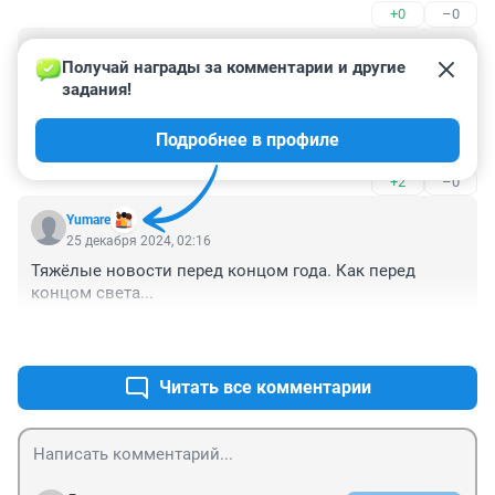
+0
–0
Гость
25 декабря 2024, 06:57
Получай награды за комментарии и другие 
задания!
"Издевательства сибирячки над детьми и гибель двух 
рабочих на стройке — главные события 24 декабря" - а 
Подробнее в профиле
в лавочке энн джи эсс можно ли вообще прочитать 
что-то жизнеутверждающее, положительное, 
+2
–0
вдохновляющее?

Сомневаюсь..
Yumare
25 декабря 2024, 02:16
Тяжёлые новости перед концом года. Как перед 
концом света...
+3
–0
Читать все комментарии