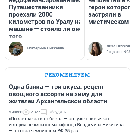
недофинансированные».
непонятный «Н
Путешественники
герои которого
проехали 2000
застряли в
километров по Уралу на
мистическом о
машине — стоило ли оно
того
Лиза Пичугина
Екатерина Литкевич
Редактор NGS.R
РЕКОМЕНДУЕМ
Одна банка — три вкуса: рецепт
овощного ассорти на зиму для
жителей Архангельской области
5 часов
2 922
Обсудить
«Позавтракал и побежал — это уже привычка»:
история пермского марафонца Владимира Никитина
— он стал чемпионом РФ 35 раз