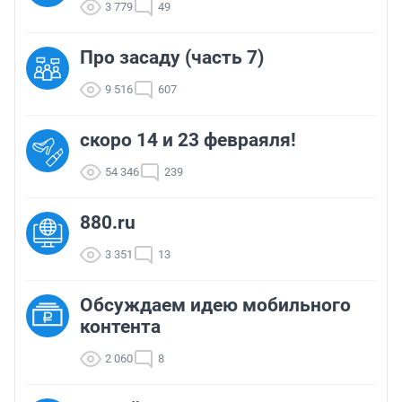
3 779
49
Про засаду (часть 7)
9 516
607
скоро 14 и 23 февраяля!
54 346
239
880.ru
3 351
13
Обсуждаем идею мобильного
контента
2 060
8