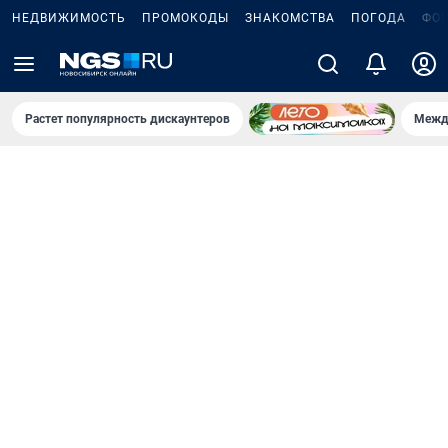
НЕДВИЖИМОСТЬ
ПРОМОКОДЫ
ЗНАКОМСТВА
ПОГОДА
ФО
Растет популярность дискаунтеров
Межд