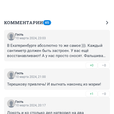
КОММЕНТАРИИ
45
Гость
10 марта 2024, 23:03
В Екатеринбурге абсолютно то же самое:))). Каждый 
сантиметр должен быть застроен. У вас ещё 
восстанавливают! А у нас просто сносят. Фальшивая 
экспертиза, доведение до плохого состояния ( кстати 
+0
–0
статья 243 по -моему УК РФ. До шести лет лишения 
свободы), полное бездействие госоргана по охране ( 
Гость
зарплату исправно получают, однако) плюс - подпись 
10 марта 2024, 21:00
губернатора и равнодушие Минкультуры в Москве. Не 
Терешкову привлечь! И выгнать наконец из мэрии!
нужна по-мнению сторонников Хуснуллина нам ни 
история, ни культура. Какие там нацпроекты, плевали 
+1
–0
они на них.Снесли одну из стариннейших усадеб, и 
сейчас пытаются снести церковь и колокольню 
Гость
10 марта 2024, 20:17
старообрядческой церкви. И это на Урале, который 
староверами построен. Манкурты. ВООПиКам пора 
Локоть и ко столько дел натворил на два 