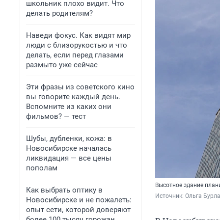
школьник плохо видит. Что
делать родителям?
Наведи фокус. Как видят мир
люди с близорукостью и что
делать, если перед глазами
размыто уже сейчас
Эти фразы из советского кино
вы говорите каждый день.
Вспомните из каких они
фильмов? — тест
Шубы, дубленки, кожа: в
Новосибирске началась
ликвидация — все цены
пополам
Высотное здание план
Как выбрать оптику в
Источник: 
Ольга Бурла
Новосибирске и не пожалеть:
опыт сети, которой доверяют
более 100 тысяч горожан