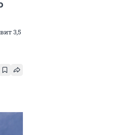
о
ит 3,5