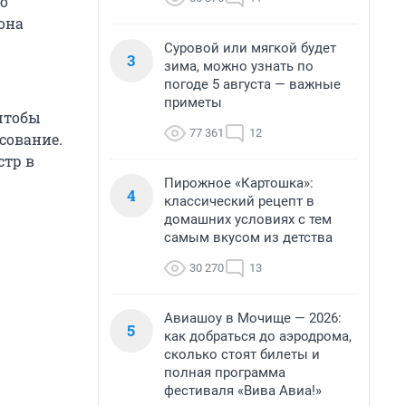
го
она
Суровой или мягкой будет
3
зима, можно узнать по
погоде 5 августа — важные
приметы
 чтобы
77 361
12
сование.
стр в
Пирожное «Картошка»:
4
классический рецепт в
домашних условиях с тем
самым вкусом из детства
30 270
13
Авиашоу в Мочище — 2026:
5
как добраться до аэродрома,
сколько стоят билеты и
полная программа
фестиваля «Вива Авиа!»