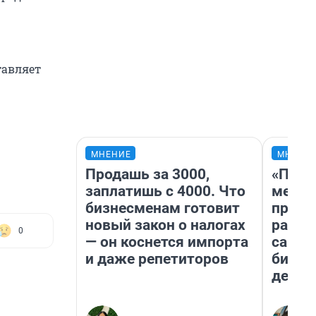
тавляет
МНЕНИЕ
МНЕНИ
Продашь за 3000,
«Поку
заплатишь с 4000. Что
мешке
бизнесменам готовит
предп
новый закон о налогах
расска
0
— он коснется импорта
самом
и даже репетиторов
бизне
дешев