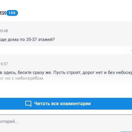
ИИ
188
09:48
роде дома по 35-37 этажей?
16:57
здесь, бесите сразу же. Пусть строят, дорог нет и без небоскрё
ог, но с небоскрёбом.
Читать все комментарии