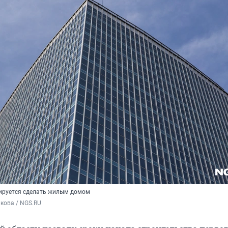
ируется сделать жилым домом
кова / NGS.RU