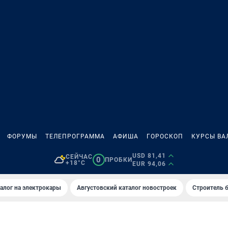
ФОРУМЫ
ТЕЛЕПРОГРАММА
АФИША
ГОРОСКОП
КУРСЫ ВА
USD 81,41
СЕЙЧАС
0
ПРОБКИ
+18°C
EUR 94,06
алог на электрокары
Августовский каталог новостроек
Строитель б