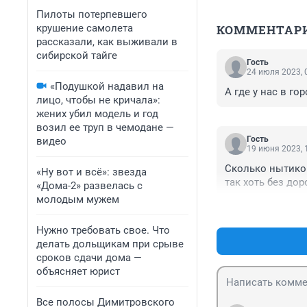
Пилоты потерпевшего
крушение самолета
КОММЕНТАР
рассказали, как выживали в
сибирской тайге
Гость
24 июля 2023, 
«Подушкой надавил на
А где у нас в го
лицо, чтобы не кричала»:
жених убил модель и год
возил ее труп в чемодане —
Гость
видео
19 июня 2023, 
Сколько нытиков 
«Ну вот и всё»: звезда
так хоть без дор
«Дома-2» развелась с
молодым мужем
Нужно требовать свое. Что
делать дольщикам при срыве
сроков сдачи дома —
объясняет юрист
Все полосы Димитровского