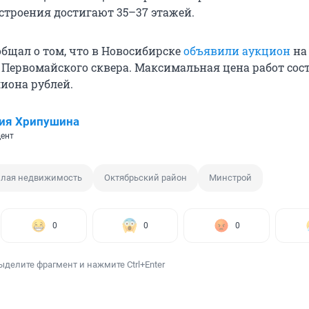
строения достигают 35–37 этажей.
общал о том, что в Новосибирске
объявили аукцион
на
Первомайского сквера. Максимальная цена работ сос
лиона рублей.
ия Хрипушина
ент
лая недвижимость
Октябрьский район
Минстрой
0
0
0
ыделите фрагмент и нажмите Ctrl+Enter