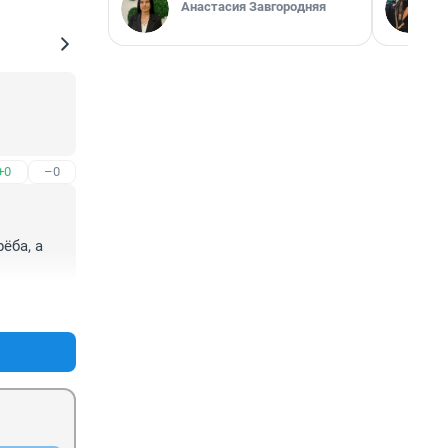
Анастасия Завгородняя
+0
–0
ба, а 
+0
–0