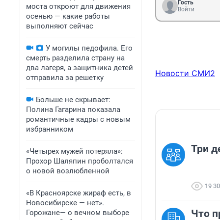
Гость
моста откроют для движения
Войти
осенью — какие работы
выполняют сейчас
У могилы педофила. Его
смерть разделила страну на
два лагеря, а защитника детей
Новости СМИ2
отправила за решетку
Больше не скрывает:
Полина Гагарина показала
романтичные кадры с новым
избранником
Три д
«Четырех мужей потеряла»:
Прохор Шаляпин проболтался
о новой возлюбленной
19 3
«В Красноярске жираф есть, в
Новосибирске — нет».
Что п
Горожане— о вечном выборе