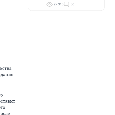
27 315
50
ьства
здание
го
оставит
это
ороде