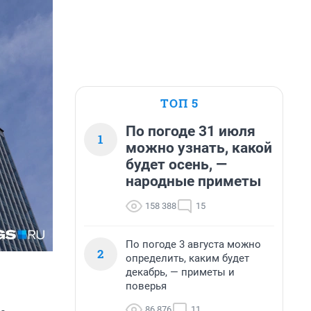
ТОП 5
По погоде 31 июля
1
можно узнать, какой
будет осень, —
народные приметы
158 388
15
По погоде 3 августа можно
2
определить, каким будет
декабрь, — приметы и
поверья
86 876
11