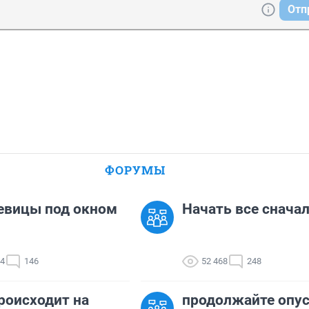
Отп
ФОРУМЫ
евицы под окном
Начать все сначала
04
146
52 468
248
роисходит на
продолжайте опу