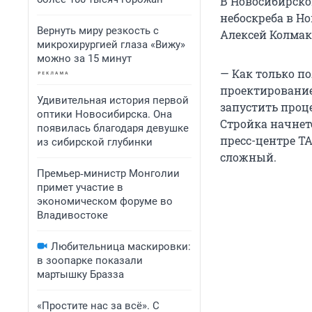
В Новосибирско
небоскреба в Н
Вернуть миру резкость с
Алексей Колмако
микрохирургией глаза «Вижу»
можно за 15 минут
— Как только п
проектирование.
Удивительная история первой
запустить проц
оптики Новосибирска. Она
Стройка начнетс
появилась благодаря девушке
пресс-центре Т
из сибирской глубинки
сложный.
Премьер‑министр Монголии
примет участие в
экономическом форуме во
Владивостоке
Любительница маскировки:
в зоопарке показали
мартышку Бразза
«Простите нас за всё». С