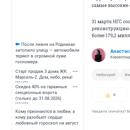
самые высокие 
31 марта НГС со
реконструкцию 
более 179,2 мил
После ливня на Родниках
затопило улицу — автомобили
Анастас
теряют в огромной луже
Корреспонд
госномера
Старт продаж 3 дома ЖК
Небоскреб
Жи
Марсель-2. Дом, небо, река!
Скидка 40% на гаражные
секционные ворота
0
(только до 31.08.2026)
Кому признаются в любви, а
Увидели опечатку? В
кому разобьют сердце:
любовный гороскоп на август