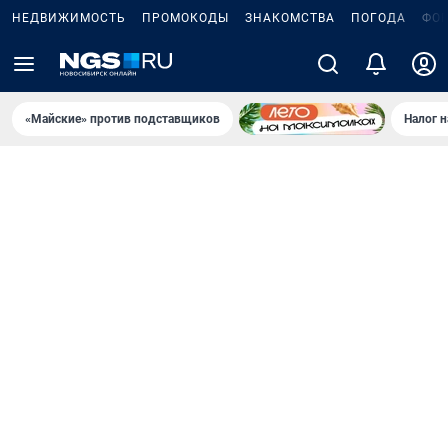
НЕДВИЖИМОСТЬ
ПРОМОКОДЫ
ЗНАКОМСТВА
ПОГОДА
ФО
«Майские» против подставщиков
Налог 