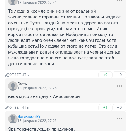
18 февраля 2022, 07:41
Те люди в кремле они не знают реальной 
жизни,сильно оторваны от жизни.Но законы издают 
смешные.Пусть каждый на месяц в деревню пожить 
приедет,без прислуги,чтоб сам что то мог.Их же 
кормят с золотой ложечки.Набиулина поймет,что 
люди едят мало очень,денег нет ,какв 90 годы.Хотя 
кубышка есть.Но людям от этого не легче .Это если 
муж жадный и деньги откладывает на черный день,а 
жена голодает,но она его не волнует,главное чтоб 
деньги целые лежали
+0
–0
ОТВЕТИТЬ
Гость
18 февраля 2022, 07:26
весь мусор на дачу к Анисимовой
+1
–0
ОТВЕТИТЬ
Искендер «К»
18 февраля 2022, 07:09
Эра торжествующих придурков.