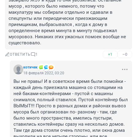
забирало ЖЭУ и куда то они увозились. Остальной 
мусор , которого было немного, потому что 
макулатуру мы собирали отдельно и сдавали в 
спецпунты или периодически приезжающим 
приемщикам, выбрасывался , когда к дому в 
определенное время минута в минуту подьезжал 
мусоровоз. Никаких этих ужасных помоек вообще не 
существовало.
+1
–0
ОТВЕТИТЬ
1
котичек
18 февраля 2022, 03:20
Вы не правы! И в советское время были помойки - 
каждый день приезжала машина со стоящими на 
ней баками-контейнерами - пустой с машины 
снимался, полный ставился. Пустой контейнер был 
ВЫМЫТ!!! Просто в разных домах и районах вывоз 
мусора был организован по- разному - там, где 
было много пространства, имелись пустыри, 
ставились контейнеры сразу на несколько домов. 
Там где дома стояли очень плотно, или окна дома 
выходили на все четыре стороны, или все 