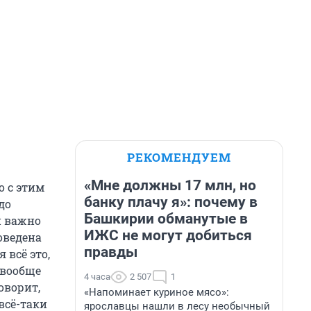
РЕКОМЕНДУЕМ
«Мне должны 17 млн, но
о с этим
банку плачу я»: почему в
до
Башкирии обманутые в
и важно
ИЖС не могут добиться
оведена
правды
 всё это,
 вообще
4 часа
2 507
1
оворит,
«Напоминает куриное мясо»:
всё-таки
ярославцы нашли в лесу необычный