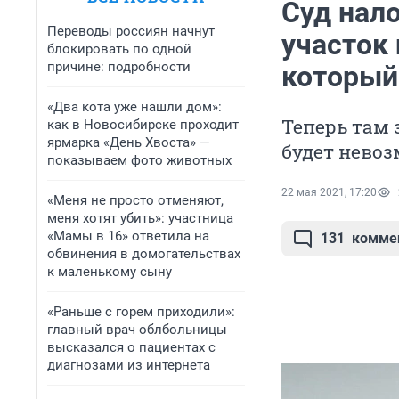
Суд нал
Переводы россиян начнут
участок
блокировать по одной
причине: подробности
который
«Два кота уже нашли дом»:
Теперь там 
как в Новосибирске проходит
ярмарка «День Хвоста» —
будет нево
показываем фото животных
22 мая 2021, 17:20
«Меня не просто отменяют,
меня хотят убить»: участница
«Мамы в 16» ответила на
131
комме
обвинения в домогательствах
к маленькому сыну
«Раньше с горем приходили»:
главный врач облбольницы
высказался о пациентах с
диагнозами из интернета