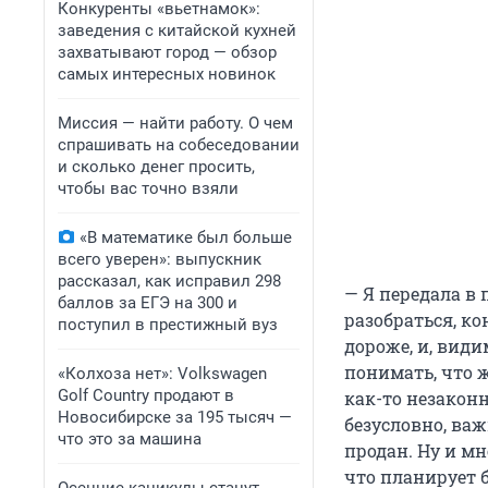
Конкуренты «вьетнамок»:
заведения с китайской кухней
захватывают город — обзор
самых интересных новинок
Миссия — найти работу. О чем
спрашивать на собеседовании
и сколько денег просить,
чтобы вас точно взяли
«В математике был больше
всего уверен»: выпускник
рассказал, как исправил 298
— Я передала в
баллов за ЕГЭ на 300 и
разобраться, ко
поступил в престижный вуз
дороже, и, види
понимать, что ж
«Колхоза нет»: Volkswagen
Golf Сountry продают в
как-то незаконн
Новосибирске за 195 тысяч —
безусловно, важ
что это за машина
продан. Ну и мн
что планирует б