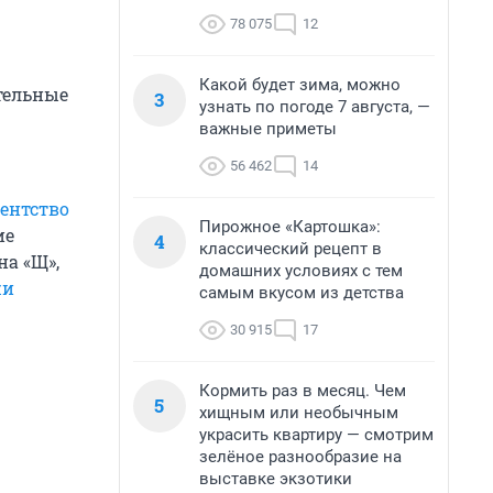
78 075
12
Какой будет зима, можно
тельные
3
узнать по погоде 7 августа, —
важные приметы
56 462
14
гентство
Пирожное «Картошка»:
ие
4
классический рецепт в
на «Щ»,
домашних условиях с тем
жи
самым вкусом из детства
30 915
17
Кормить раз в месяц. Чем
5
хищным или необычным
украсить квартиру — смотрим
зелёное разнообразие на
выставке экзотики