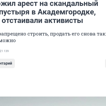
ожил арест на скандальный
 пустыря в Академгородке,
 отстаивали активисты
запрещено строить, продать его снова та
зможно
21 139
нтарий