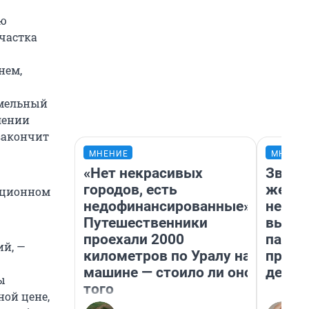
ью
участка
нем,
емельный
лении
 закончит
МНЕНИЕ
МНЕНИ
«Нет некрасивых
Звезд
городов, есть
желан
яционном
недофинансированные».
небес
Путешественники
выстр
проехали 2000
парад
ий, —
километров по Уралу на
прави
машине — стоило ли оно
день
ы
того
ной цене,