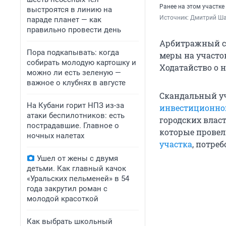
Ранее на этом участк
выстроятся в линию на
Источник: 
Дмитрий Ша
параде планет — как
правильно провести день
Арбитражный с
Пора подкапывать: когда
меры на участо
собирать молодую картошку и
Ходатайство о 
можно ли есть зеленую —
важное о клубнях в августе
Скандальный у
На Кубани горит НПЗ из-за
инвестиционно
атаки беспилотников: есть
городских влас
пострадавшие. Главное о
которые провел
ночных налетах
участка
, потре
Ушел от жены с двумя
детьми. Как главный качок
«Уральских пельменей» в 54
года закрутил роман с
молодой красоткой
Как выбрать школьный