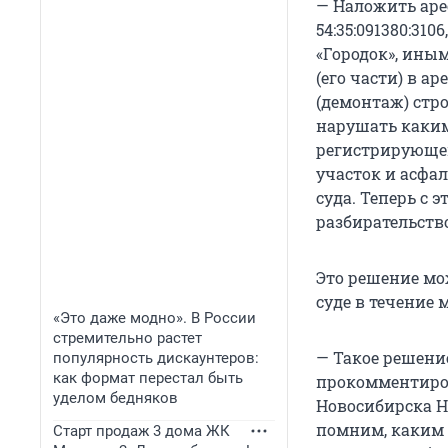
— Наложить аре
54:35:091380:31
«Городок», ины
(его части) в а
(демонтаж) стр
нарушать каким
регистрирующем
участок и асфа
суда. Теперь с 
разбирательств
Это решение м
суде в течение 
«Это даже модно». В России
стремительно растет
— Такое решени
популярность дискаунтеров:
как формат перестал быть
прокомментиров
уделом бедняков
Новосибирска Н
помним, каким 
Старт продаж 3 дома ЖК