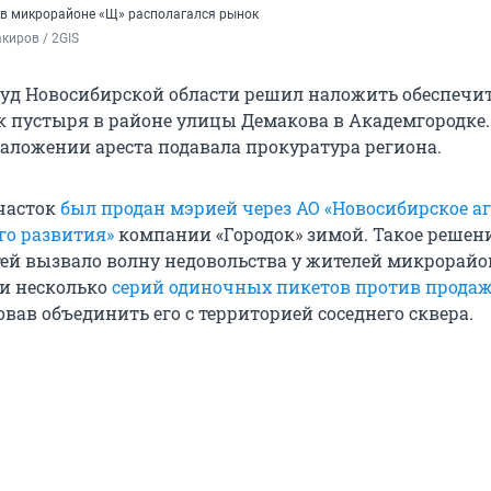
е в микрорайоне «Щ» располагался рынок
киров / 2GIS
уд Новосибирской области решил наложить обеспечи
к пустыря в районе улицы Демакова в Академгородке.
наложении ареста подавала прокуратура региона.
часток
был продан мэрией через АО «Новосибирское а
го развития»
компании «Городок» зимой. Такое решен
тей вызвало волну недовольства у жителей микрорайо
и несколько
серий одиночных пикетов против прода
бовав объединить его с территорией соседнего сквера.