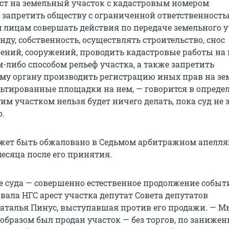
ст на земельный участок с кадастровым номером
06, запретить обществу с ограниченной ответственност
м лицам совершать действия по передаче земельного 
ренду, собственность, осуществлять строительство, снос
оений, сооружений, проводить кадастровые работы на 
-либо способом рельеф участка, а также запретить
у органу производить регистрацию иных прав на з
льтированные площадки на нем, — говорится в опреде
этим участком нельзя будет ничего делать, пока суд не
о.
ожет быть обжаловано в Седьмом арбитражном апелл
месяца после его принятия.
е суда — совершенно естественное продолжение событ
ала НГС арест участка депутат Совета депутатов
аталья Пинус, выступавшая против его продажи. — М
образом был продан участок — без торгов, по занижен