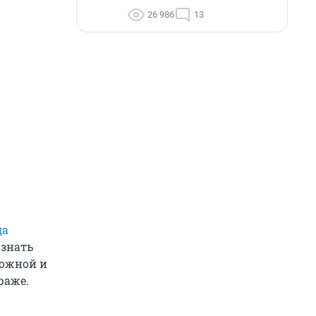
26 986
13
да
изнать
тожной и
раже.