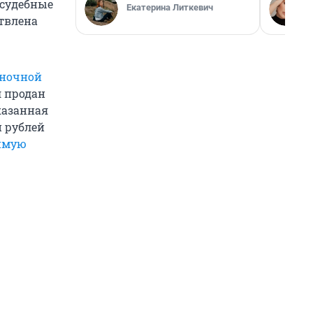
 судебные
Екатерина Литкевич
ствлена
ыночной
л продан
казанная
н рублей
имую