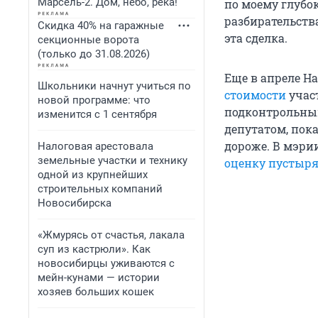
Марсель-2. Дом, небо, река!
по моему глубо
разбирательств
Скидка 40% на гаражные
эта сделка.
секционные ворота
(только до 31.08.2026)
Еще в апреле Н
Школьники начнут учиться по
стоимости
участ
новой программе: что
подконтрольным
изменится с 1 сентября
депутатом, пока
дороже. В мэри
Налоговая арестовала
земельные участки и технику
оценку пустыря
одной из крупнейших
строительных компаний
Новосибирска
«Жмурясь от счастья, лакала
суп из кастрюли». Как
новосибирцы уживаются с
мейн-кунами — истории
хозяев больших кошек