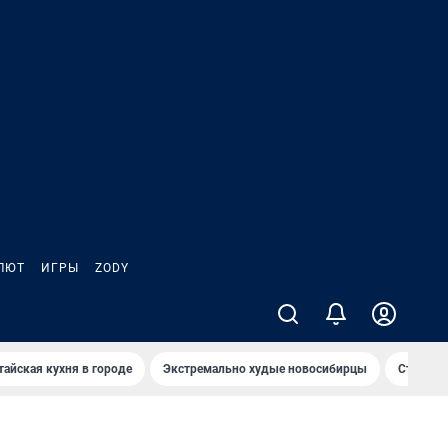
ЛЮТ
ИГРЫ
ZODY
тайская кухня в городе
Экстремально худые новосибирцы
Старт те