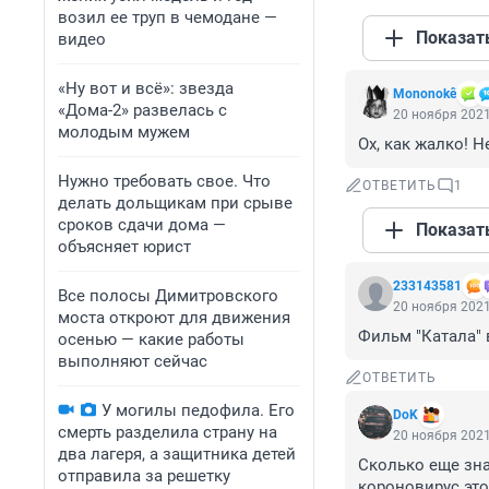
возил ее труп в чемодане —
Показат
видео
«Ну вот и всё»: звезда
Mononokê
«Дома-2» развелась с
20 ноября 2021
молодым мужем
Ох, как жалко! Н
Нужно требовать свое. Что
ОТВЕТИТЬ
1
делать дольщикам при срыве
сроков сдачи дома —
Показат
объясняет юрист
233143581
Все полосы Димитровского
20 ноября 2021
моста откроют для движения
Фильм "Катала" 
осенью — какие работы
выполняют сейчас
ОТВЕТИТЬ
У могилы педофила. Его
DoK
смерть разделила страну на
20 ноября 2021
два лагеря, а защитника детей
Сколько еще зна
отправила за решетку
короновирус это