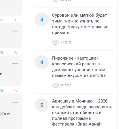
Суровой или мягкой будет
3
+3
–0
зима, можно узнать по
погоде 5 августа — важные
приметы
77 273
+2
–0
Пирожное «Картошка»:
4
классический рецепт в
домашних условиях с тем
и 
самым вкусом из детства
30 227
+2
–5
Авиашоу в Мочище — 2026:
5
как добраться до аэродрома,
сколько стоят билеты и
ть и 
полная программа
фестиваля «Вива Авиа!»