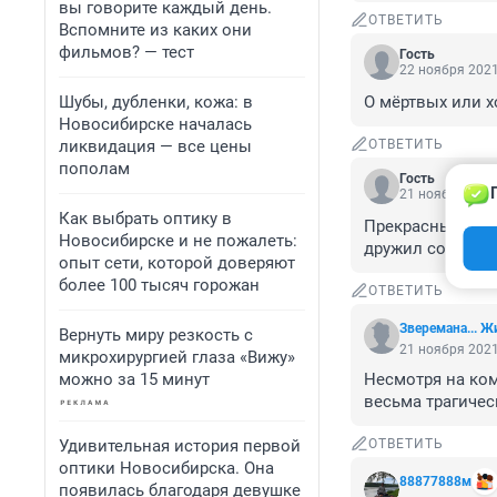
вы говорите каждый день.
ОТВЕТИТЬ
Вспомните из каких они
фильмов? — тест
Гость
22 ноября 2021
Шубы, дубленки, кожа: в
О мёртвых или х
Новосибирске началась
ликвидация — все цены
ОТВЕТИТЬ
пополам
Гость
21 ноября 2021
Как выбрать оптику в
Прекрасный арти
Новосибирске и не пожалеть:
дружил со спорт
опыт сети, которой доверяют
более 100 тысяч горожан
ОТВЕТИТЬ
Зверемана... 
Вернуть миру резкость с
21 ноября 2021
микрохирургией глаза «Вижу»
можно за 15 минут
Несмотря на ком
весьма трагичес
Удивительная история первой
ОТВЕТИТЬ
оптики Новосибирска. Она
88877888м
появилась благодаря девушке