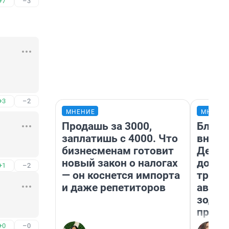
+7
–3
+3
–2
МНЕНИЕ
МНЕНИ
Продашь за 3000,
Близн
заплатишь с 4000. Что
внеза
бизнесменам готовит
Девам
новый закон о налогах
допол
+1
–2
— он коснется импорта
траты
и даже репетиторов
август
зодиа
прогн
+0
–0