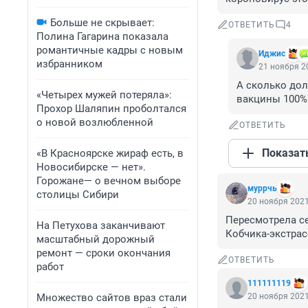
Больше не скрывает:
ОТВЕТИТЬ
4
Полина Гагарина показала
романтичные кадры с новым
Иджис
избранником
21 ноября 20
А сколько дол
«Четырех мужей потеряла»:
вакцины 100% 
Прохор Шаляпин проболтался
о новой возлюбленной
ОТВЕТИТЬ
Показат
«В Красноярске жираф есть, в
Новосибирске — нет».
Горожане— о вечном выборе
муррчь
столицы Сибири
20 ноября 2021
Пересмотрела се
На Петухова заканчивают
Кобчика-экстрас
масштабный дорожный
ремонт — сроки окончания
ОТВЕТИТЬ
работ
111111119
Множество сайтов враз стали
20 ноября 2021