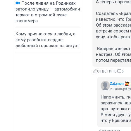
А теперь парочк
После ливня на Родниках
затопило улицу — автомобили
Создатель «Ерал
теряют в огромной луже
известно, что Г
госномера
Об этом рассказ
встреча совсем н
Кому признаются в любви, а
хочу, чтобы рога
кому разобьют сердце:
любовный гороскоп на август
 Ветеран отечественной рок-сцены Петр Мамонов вакцинироваться отказывался 
наотрез. Об этом
потом перестала 
ОТВЕТИТЬ
6
Zatamon
21 ноября 20
Напомнить, гк
заразился нав
про шуточки е
У меня друг -
что у Ершова 