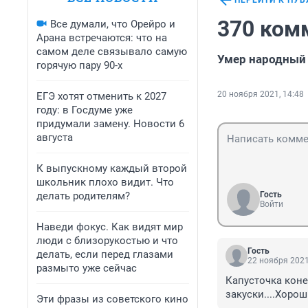
ПЕРЕЙТИ К ПУ
370 ком
Все думали, что Орейро и
Арана встречаются: что на
самом деле связывало самую
Умер народный 
горячую пару 90-х
20 ноября 2021, 14:48
ЕГЭ хотят отменить к 2027
году: в Госдуме уже
придумали замену. Новости 6
августа
К выпускному каждый второй
школьник плохо видит. Что
делать родителям?
Гость
Войти
Наведи фокус. Как видят мир
люди с близорукостью и что
Гость
делать, если перед глазами
22 ноября 2021
размыто уже сейчас
Капусточка коне
закуски....Хорош
Эти фразы из советского кино