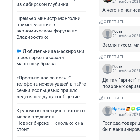
21 ноября 2021
из сибирской глубинки
А чего не напис
Премьер‑министр Монголии
ОТВЕТИТЬ
примет участие в
экономическом форуме во
Гость
21 ноября 2021
Владивостоке
Земля пухом, ми
Любительница маскировки:
в зоопарке показали
ОТВЕТИТЬ
мартышку Бразза
Гость
21 ноября 2021
«Простите нас за всё». С
Да там "артист" 
телефона исчезнувшей в тайге
позорных сериал
семьи Усольцевых пришло
леденящее душу сообщение
ОТВЕТИТЬ
Иджис
Крупную коллекцию почтовых
21 ноября 2021
марок продают в
Новосибирске — сколько она
Господа-товарищ
стоит
был вакцинирова