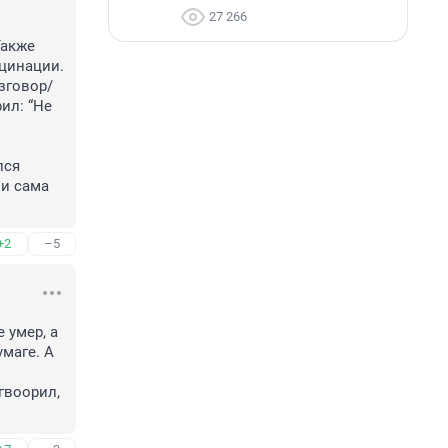
27 266
акже 
инации. 
зговор/
л: “Не 
и сама 
+2
–5
умер, а 
маге. А 
воорил, 