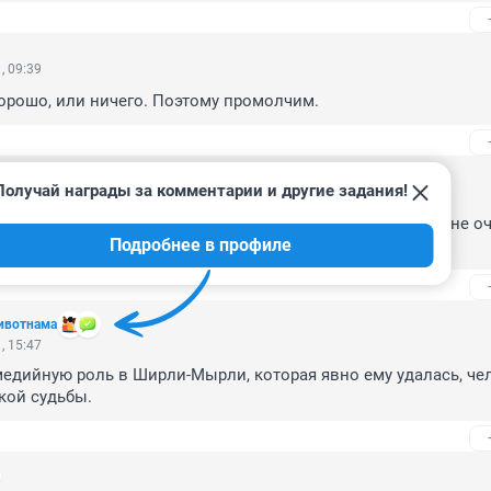
, 09:39
орошо, или ничего. Поэтому промолчим.
Получай награды за комментарии и другие задания!
, 20:31
ст,один из самых любимых и талантливых ,жаль только не оч
Подробнее в профиле
ом и не закалялся ,царство небесное и светлая память .
Животнама
, 15:47
едийную роль в Ширли-Мырли, которая явно ему удалась, чел
кой судьбы.