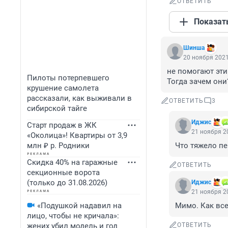
ОТВЕТИТЬ
Показат
Шинша
20 ноября 2021
не помогают эти 
Пилоты потерпевшего
Тогда зачем они
крушение самолета
рассказали, как выживали в
ОТВЕТИТЬ
3
сибирской тайге
Иджис
Старт продаж в ЖК
21 ноября 20
«Околица»! Квартиры от 3,9
млн ₽ р. Родники
Что тяжело пе
Скидка 40% на гаражные
ОТВЕТИТЬ
секционные ворота
(только до 31.08.2026)
Иджис
21 ноября 20
«Подушкой надавил на
Мимо. Как все
лицо, чтобы не кричала»:
жених убил модель и год
ОТВЕТИТЬ