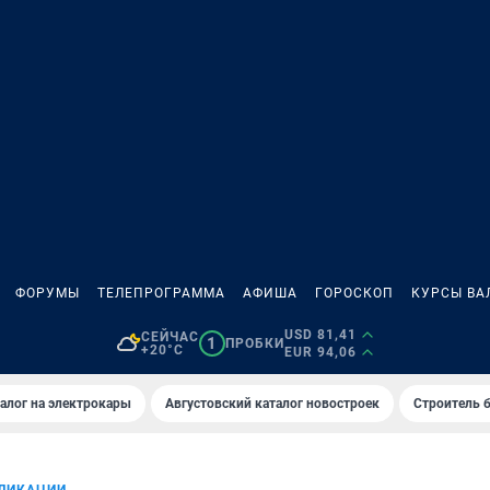
ФОРУМЫ
ТЕЛЕПРОГРАММА
АФИША
ГОРОСКОП
КУРСЫ ВА
USD 81,41
СЕЙЧАС
1
ПРОБКИ
+20°C
EUR 94,06
алог на электрокары
Августовский каталог новостроек
Строитель б