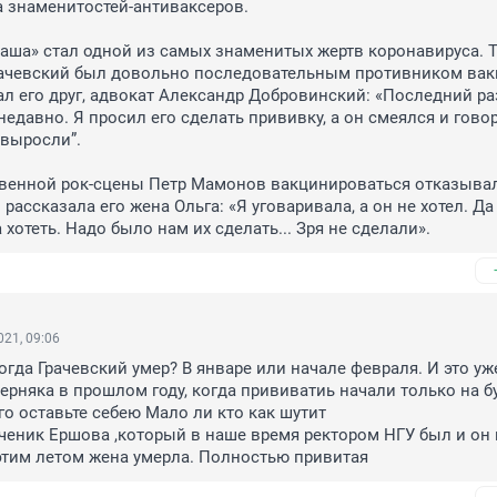
а знаменитостей-антиваксеров.

аша» стал одной из самых знаменитых жертв коронавируса. Т
рачевский был довольно последовательным противником вакц
ал его друг, адвокат Александр Добровинский: «Последний ра
едавно. Я просил его сделать прививку, а он смеялся и говори
 выросли”.

 рассказала его жена Ольга: «Я уговаривала, а он не хотел. Да 
хотеть. Надо было нам их сделать... Зря не сделали».
21, 09:06
огда Грачевский умер? В январе или начале февраля. И это уже 
ерняка в прошлом году, когда прививатиь начали только на бу
го оставьте себею Мало ли кто как шутит

 ученик Ершова ,который в наше время ректором НГУ был и он г
этим летом жена умерла. Полностью привитая