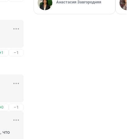
Анастасия Завгородняя
+1
–1
+0
–1
 что 