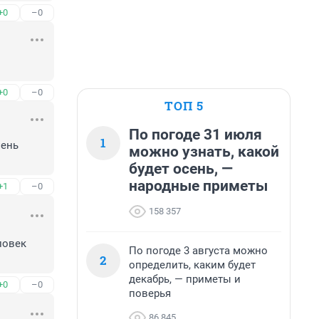
+0
–0
+0
–0
ТОП 5
По погоде 31 июля
1
ень 
можно узнать, какой
будет осень, —
народные приметы
+1
–0
158 357
овек 
По погоде 3 августа можно
2
определить, каким будет
декабрь, — приметы и
+0
–0
поверья
86 845