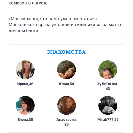
комаров в августе
«Мне сказали, что нам нужно расстаться».
Московского врача уволили из клиники из-за мата в
личном блоге
ЗНАКОМСТВА
Ирина
,
46
Юлия
,
50
ХуЛиГаНкА
,
43
Елена
,
38
Анастасия
,
Mirak777
,
25
29