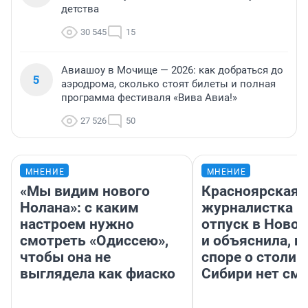
детства
30 545
15
Авиашоу в Мочище — 2026: как добраться до
5
аэродрома, сколько стоят билеты и полная
программа фестиваля «Вива Авиа!»
27 526
50
МНЕНИЕ
МНЕНИЕ
«Мы видим нового
Красноярская
Нолана»: с каким
журналистка п
настроем нужно
отпуск в Ново
смотреть «Одиссею»,
и объяснила, п
чтобы она не
споре о столиц
выглядела как фиаско
Сибири нет см