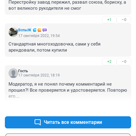
Перестройку завод пережил, развал союза, бориску, а 
вот великого рукодителя не смог
+1
–0
ВспыЖ
17 сентября 2022, 19:54
Стандартная многоходовочка, сами у себя 
арендовали, потом купили
+2
–0
Гость
17 сентября 2022, 18:19
Модератор, я не понял почему комментарий не 
прошел?! Все проверяется и удостоверяется. Повторю 
его.

"Стиллайн" стал из арендатора крупнейшим 
+0
–0
акционером. При этом Степакин был и здесь и там, 
т.е. руководил и "Стиллайном" и заводом.
Читать все комментарии