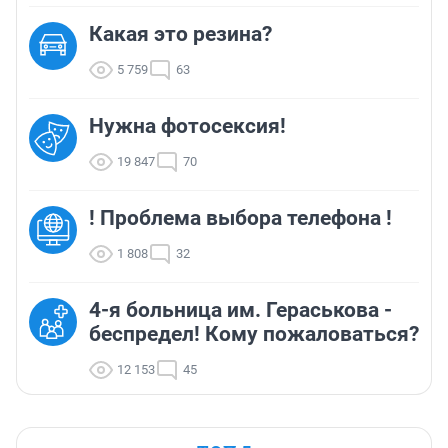
Какая это резина?
5 759
63
Нужна фотосексия!
19 847
70
! Проблема выбора телефона !
1 808
32
4-я больница им. Гераськова -
беспредел! Кому пожаловаться?
12 153
45