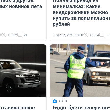
Taos и другие:
Полный привод на
ных новинок лета
минималках: какие
внедорожники можно
купить за полмиллион
рублей
0
10 752
21
12 июня, 2021, 18:00
15 104
15
АВТО
дставила новое
Будут бдеть теперь по-