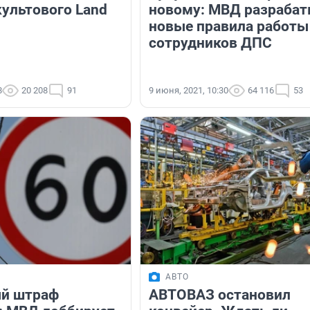
культового Land
новому: МВД разрабат
новые правила работы
сотрудников ДПС
8
20 208
91
9 июня, 2021, 10:30
64 116
53
АВТО
ый штраф
АВТОВАЗ остановил