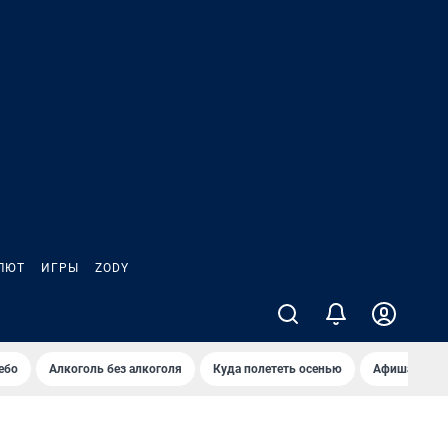
ЛЮТ
ИГРЫ
ZODY
ебо
Алкоголь без алкоголя
Куда полететь осенью
Афиша на ав