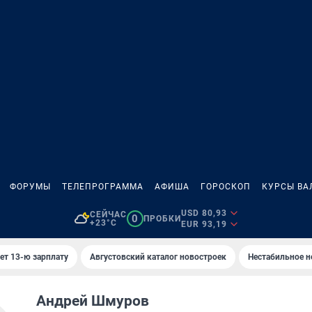
ФОРУМЫ
ТЕЛЕПРОГРАММА
АФИША
ГОРОСКОП
КУРСЫ ВА
USD 80,93
СЕЙЧАС
0
ПРОБКИ
+23°C
EUR 93,19
ет 13-ю зарплату
Августовский каталог новостроек
Нестабильное н
Андрей Шмуров