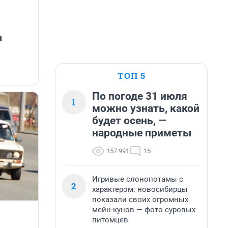
а
ТОП 5
По погоде 31 июля
1
можно узнать, какой
будет осень, —
народные приметы
157 991
15
Игривые слонопотамы с
2
характером: новосибирцы
показали своих огромных
мейн-кунов — фото суровых
питомцев