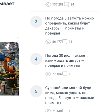
ывает
137 288
34
По погоде 3 августа можно
3
определить, каким будет
декабрь, — приметы и
поверья
86 477
11
Погода 30 июля укажет,
4
каким ждать август —
поверья и приметы
77 166
13
Суровой или мягкой будет
5
зима, можно узнать по
погоде 5 августа — важные
приметы
71 148
10