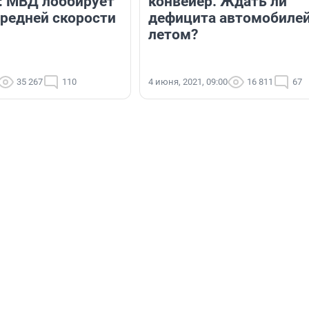
: МВД лоббирует
конвейер. Ждать ли
редней скорости
дефицита автомобиле
летом?
35 267
110
4 июня, 2021, 09:00
16 811
67