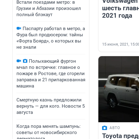
Volkswagen 
Встали поездами метро: в
шесть глав
Грузии и Абхазии произошел
полный блэкаут
2021 года
Паспарту работал в метро, а
Фура был продюсером: тайны
«Форта Боярд», о которых вы
15 июня, 2021, 15:0
не знали
Полыхающий фургон
мчал по встречке: главное о
пожаре в Ростове, где сгорели
заправка и 21 припаркованная
машина
Смертную казнь предложили
вернуть — для кого. Новости 5
августа
Когда пора менять шампунь:
АВТО
советы от новосибирского
Toyota пре
дерматолога