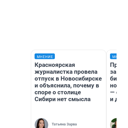
МНЕНИЕ
МНЕНИ
Красноярская
Прода
журналистка провела
запла
отпуск в Новосибирске
бизне
и объяснила, почему в
новый
споре о столице
— он 
Сибири нет смысла
и даж
Татьяна Зарва