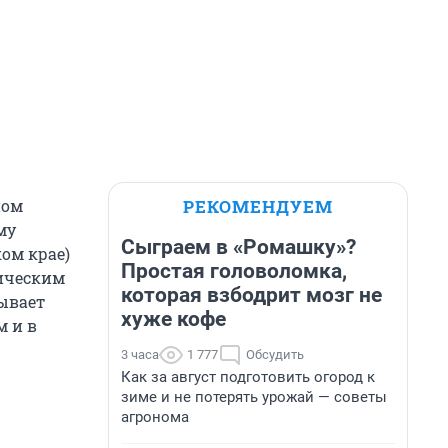
РЕКОМЕНДУЕМ
ном
му
Сыграем в «Ромашку»?
ком крае)
Простая головоломка,
фическим
которая взбодрит мозг не
ывает
хуже кофе
м и в
3 часа
1 777
Обсудить
Как за август подготовить огород к
зиме и не потерять урожай — советы
агронома