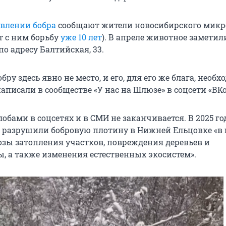
влении бобра
сообщают жители новосибирского микр
т с ним борьбу
уже 10 лет
). В апреле животное заметил
о адресу Балтийская, 33.
бру здесь явно не место, и его, для его же блага, необ
написали в сообществе «У нас на Шлюзе» в соцсети «ВКо
обами в соцсетях и в СМИ не заканчивается. В 2025 го
 разрушили бобровую плотину в Нижней Ельцовке «в 
озы затопления участков, повреждения деревьев и
, а также изменения естественных экосистем».