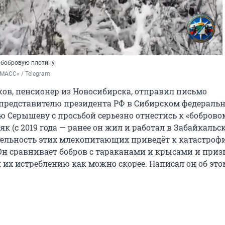
 бобровую плотину
МАСС» / Telegram
ов, пенсионер из Новосибирска, отправил письмо
редставителю президента РФ в Сибирском федераль
ю Серышеву с просьбой серьезно отнестись к «боброво
як (с 2019 года — ранее он жил и работал в Забайкальс
ятельность этих млекопитающих приведёт к катастро
Он сравнивает бобров с тараканами и крысами и приз
 их истреблению как можно скорее. Написал он об это