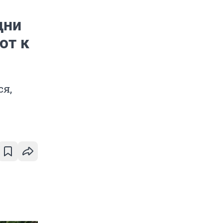
дни
ют к
ся,