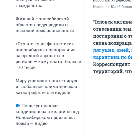
Бобры валят деревья, 
гражданства
Источник: 
Юрий Орлов 
Жителей Новосибирской
Человек активн
области предупредили о
отвоевания зем
высокой пожароопасности
постиронии о т
снова возвраща
«Это что-то из фантастики»:
лягушек
,
змей
,
новосибирцы поспорили из-
за средней зарплаты в
карантина по б
регионе — кому платят больше
Корреспондент
170 тысяч
территорий, чт
Миру угрожают новые вирусы
и глобальная климатическая
катастрофа: итоги недели
После установки
кондиционера в квартире под
Новосибирском произошел
пожар — видео