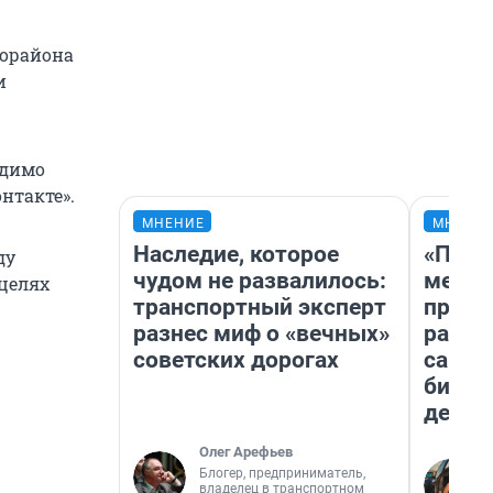
орайона
и
ходимо
нтакте».
МНЕНИЕ
МНЕНИ
Наследие, которое
«Поку
ду
чудом не развалилось:
мешке
целях
транспортный эксперт
предп
разнес миф о «вечных»
расска
советских дорогах
самом
бизне
дешев
Олег Арефьев
Блогер, предприниматель,
владелец в транспортном