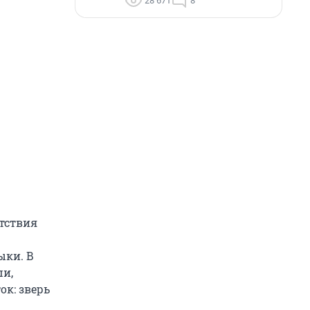
28 671
8
тствия
ыки. В
ши,
ок: зверь