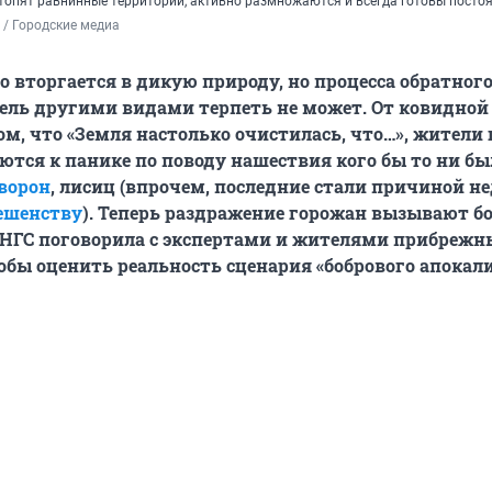
топят равнинные территории, активно размножаются и всегда готовы постоя
/ Городские медиа
о вторгается в дикую природу, но процесса обратног
ель другими видами терпеть не может. От ковидной
ом, что «Земля настолько очистилась, что…», жители 
ются к панике по поводу нашествия кого бы то ни бы
ворон
, лисиц (впрочем, последние стали причиной н
ешенству
). Теперь раздражение горожан вызывают б
 НГС поговорила с экспертами и жителями прибрежн
обы оценить реальность сценария «бобрового апокали