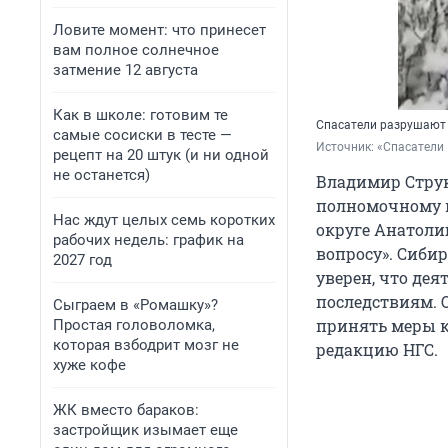
Ловите момент: что принесет
вам полное солнечное
затмение 12 августа
Как в школе: готовим те
Спасатели разрушают
самые сосиски в тесте —
Источник: 
«Спасатели 
рецепт на 20 штук (и ни одной
не останется)
Владимир Струк
полномочному п
Нас ждут целых семь коротких
округе Анатоли
рабочих недель: график на
вопросу». Сибир
2027 год
уверен, что де
последствиям. 
Сыграем в «Ромашку»?
принять меры к
Простая головоломка,
которая взбодрит мозг не
редакцию НГС.
хуже кофе
ЖК вместо бараков:
застройщик изымает еще