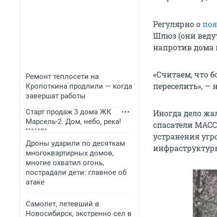
Регулярно о
поя
Шлюз (они веду
напротив дома п
«Считаем, что бо
Ремонт теплосети на
переселить», — 
Кропоткина продлили — когда
завершат работы
Старт продаж 3 дома ЖК
Иногда дело жал
Марсель-2. Дом, небо, река!
спасатели МАСС
устранения угр
Дроны ударили по десяткам
инфраструктуры
многоквартирных домов,
многие охватил огонь,
пострадали дети: главное об
атаке
Самолет, летевший в
Новосибирск, экстренно сел в