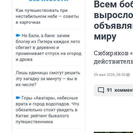
Всем бо
Как путешествовать при
выросло
нестабильном небе — советы
в карточках
объявля
миру
Не Бали, а баня: зачем
блогер из Питера каждое лето
сбегает в деревню и
Сибиряков «
променивает отпуск на огород
и дрова
действитель
Лишь единицы смогут решить
29 мая 2026, 08:30
эту загадку за минуту — вы в
их числе?
91
коммен
Горы «Аватара», небесные
врата и город водопадов. Что
обязательно стоит увидеть в
Китае: рейтинг бывалого
путешественника