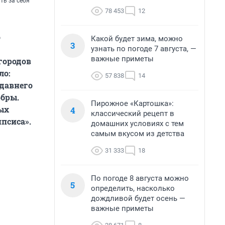
ть за себя
78 453
12
о
Какой будет зима, можно
3
узнать по погоде 7 августа, —
важные приметы
городов
ло:
57 838
14
едавнего
обры.
Пирожное «Картошка»:
ых
4
классический рецепт в
псиса».
домашних условиях с тем
самым вкусом из детства
31 333
18
По погоде 8 августа можно
5
определить, насколько
дождливой будет осень —
важные приметы