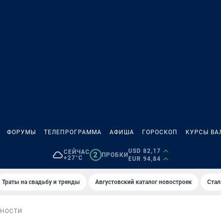
ФОРУМЫ
ТЕЛЕПРОГРАММА
АФИША
ГОРОСКОП
КУРСЫ ВА
USD 82,17
СЕЙЧАС
2
ПРОБКИ
+27°C
EUR 94,84
Траты на свадьбу и тренды
Августовский каталог новостроек
Стал
НОСТИ