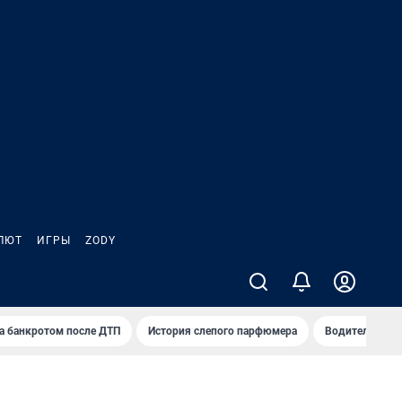
ЛЮТ
ИГРЫ
ZODY
а банкротом после ДТП
История слепого парфюмера
Водители пер