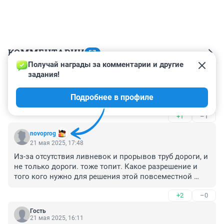
КОММЕНТАРИИ
57
Получай награды за комментарии и другие 
задания!
Гость
21 мая 2025, 17:49
Подробнее в профиле
Жалко бобров, у них сейчас дети. И, вообще, жалко...
+1
–1
novoprog
21 мая 2025, 17:48
Из-за отсутствия ливневок и прорывов труб дороги, и 
не только дороги. тоже топит. Какое разрешение и 
того кого нужно для решения этой повсеместной 
проблемы?
+2
–0
Гость
21 мая 2025, 16:11