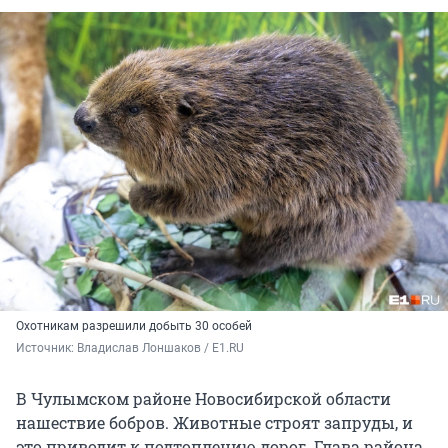
Охотникам разрешили добыть 30 особей
Источник: 
Владислав Лоншаков / E1.RU
В Чулымском районе Новосибирской области
нашествие бобров. Животные строят запруды, и
это приводит к подтоплению дорог. Глава района