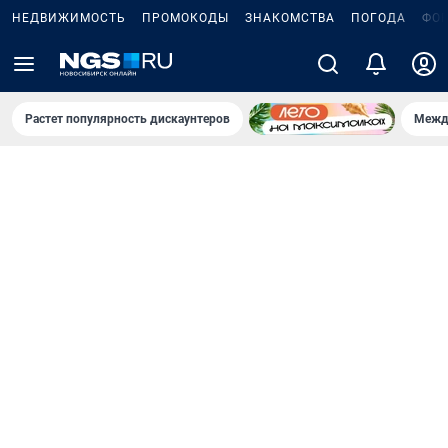
НЕДВИЖИМОСТЬ
ПРОМОКОДЫ
ЗНАКОМСТВА
ПОГОДА
ФО
Растет популярность дискаунтеров
Межд