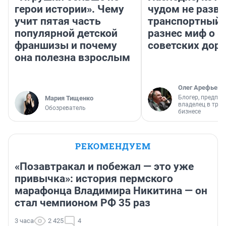
герои истории». Чему
чудом не разва
учит пятая часть
транспортный 
популярной детской
разнес миф о 
франшизы и почему
советских доро
она полезна взрослым
Олег Арефьев
Блогер, предпри
Мария Тищенко
владелец в тра
Обозреватель
бизнесе
РЕКОМЕНДУЕМ
«Позавтракал и побежал — это уже
привычка»: история пермского
марафонца Владимира Никитина — он
стал чемпионом РФ 35 раз
3 часа
2 425
4