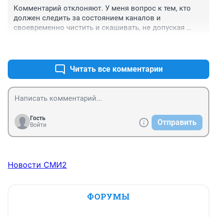
Комментарий отклоняют. У меня вопрос к тем, кто 
должен следить за состоянием каналов и 
своевременно чистить и скашивать, не допуская 
наличия кормовой базы для бобров. Бобры не 
+1
–2
селятся там, где нет пищи! И второй вопрос. Бобрята 
рождаются в мае-июне, пару месяцев питаются 
материнским молоком. Это как?
Читать все комментарии
Гость
Отправить
Войти
Новости СМИ2
ФОРУМЫ