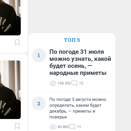
ТОП 5
По погоде 31 июля
1
можно узнать, какой
будет осень, —
народные приметы
158 392
15
По погоде 3 августа можно
2
определить, каким будет
декабрь, — приметы и
поверья
86 883
11