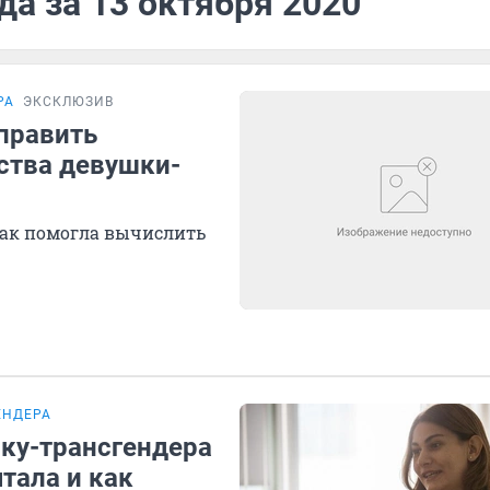
да за 13 октября 2020
РА
ЭКСКЛЮЗИВ
тправить
ства девушки-
как помогла вычислить
ЕНДЕРА
шку-трансгендера
тала и как