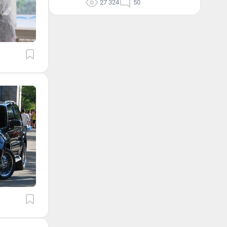
27 324
50