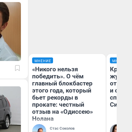
МНЕНИЕ
МНЕНИЕ
«Никого нельзя
Красно
победить». О чём
журнал
главный блокбастер
отпуск
этого года, который
и объя
бьет рекорды в
споре 
прокате: честный
Сибири
отзыв на «Одиссею»
Нолана
Стас Соколов
Та