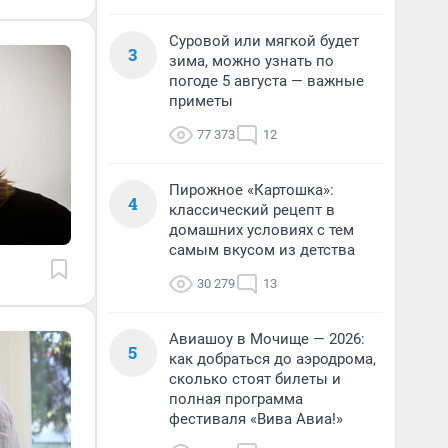
Суровой или мягкой будет
3
зима, можно узнать по
погоде 5 августа — важные
приметы
77 373
12
Пирожное «Картошка»:
4
классический рецепт в
домашних условиях с тем
самым вкусом из детства
30 279
13
Авиашоу в Мочище — 2026:
5
как добраться до аэродрома,
сколько стоят билеты и
полная программа
фестиваля «Вива Авиа!»