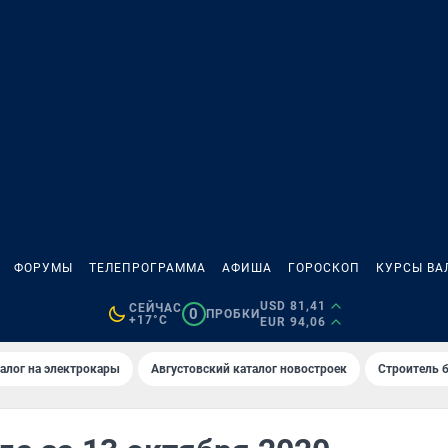
ФОРУМЫ
ТЕЛЕПРОГРАММА
АФИША
ГОРОСКОП
КУРСЫ ВА
USD 81,41
СЕЙЧАС
0
ПРОБКИ
+17°C
EUR 94,06
алог на электрокары
Августовский каталог новостроек
Строитель б