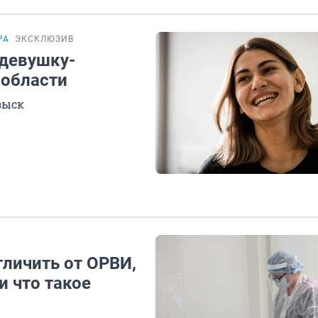
РА
ЭКСКЛЮЗИВ
 девушку-
 области
зыск
тличить от ОРВИ,
и что такое