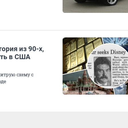
ория из 90-х,
ить в США
хитрую схему с
оде