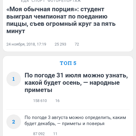
ЕДА
СПОРТ
ФОТОРЕПОРТАЖ
«Моя обычная порция»: студент
выиграл чемпионат по поеданию
пиццы, съев огромный круг за пять
минут
24 ноября, 2018, 17:19
25 293
72
ТОП 5
По погоде 31 июля можно узнать,
1
какой будет осень, — народные
приметы
158 610
16
По погоде 3 августа можно определить, каким
2
будет декабрь, — приметы и поверья
87 092
11