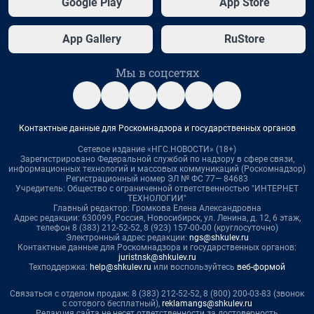
Google Play
App Store
App Gallery
RuStore
Мы в соцсетях
Контактные данные для Роскомнадзора и государственных органов
Сетевое издание «НГС.НОВОСТИ» (18+)
Зарегистрировано Федеральной службой по надзору в сфере связи,
информационных технологий и массовых коммуникаций (Роскомнадзор)
Регистрационный номер ЭЛ № ФС 77— 84683
Учредитель: Общество с ограниченной ответственностью "ИНТЕРНЕТ
ТЕХНОЛОГИИ"
Главный редактор: Громкова Елена Александровна
Адрес редакции: 630099, Россия, Новосибирск, ул. Ленина, д. 12, 6 этаж,
телефон 8 (383) 212-52-52, 8 (923) 157-00-00 (круглосуточно)
Электронный адрес редакции:
ngs@shkulev.ru
Контактные данные для Роскомнадзора и государственных органов:
juristnsk@shkulev.ru
Техподдержка:
help@shkulev.ru
или воспользуйтесь
веб-формой
Связаться с отделом продаж: 8 (383) 212-52-52, 8 (800) 200-03-83 (звонок
с сотового бесплатный),
reklamangs@shkulev.ru
Редакция сайта не несет ответственности за достоверность