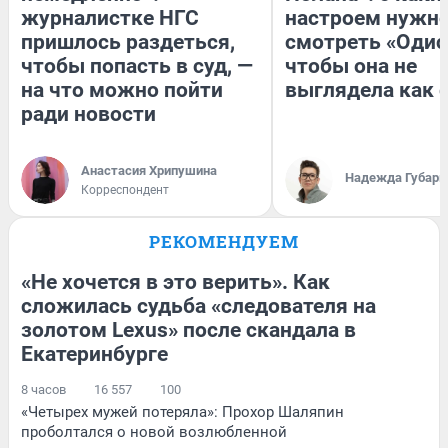
журналистке НГС
настроем нужн
пришлось раздеться,
смотреть «Одис
чтобы попасть в суд, —
чтобы она не
на что можно пойти
выглядела как 
ради новости
Анастасия Хрипушина
Надежда Губарь
Корреспондент
РЕКОМЕНДУЕМ
«Не хочется в это верить». Как
сложилась судьба «следователя на
золотом Lexus» после скандала в
Екатеринбурге
8 часов
16 557
100
«Четырех мужей потеряла»: Прохор Шаляпин
проболтался о новой возлюбленной