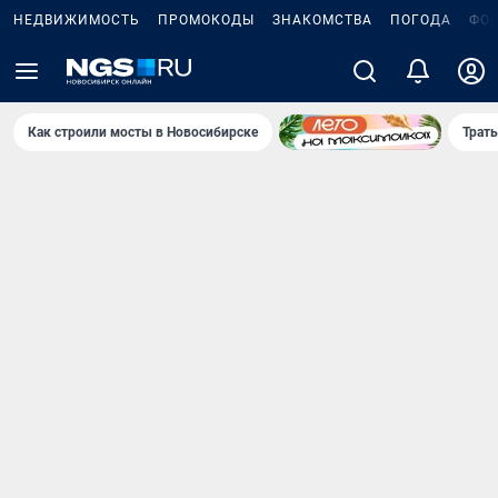
НЕДВИЖИМОСТЬ
ПРОМОКОДЫ
ЗНАКОМСТВА
ПОГОДА
ФО
Как строили мосты в Новосибирске
Траты