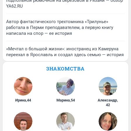
подпольной рюмочной на Березовой в Рязани — обзор
YA62.RU
Автор фантастического трехтомника «Трилунье»
работала в Перми преподавателем, а первую книгу
написала на спор — ее история
«Мечтал о большой жизни»: иностранец из Камеруна
переехал в Ярославль и создал здесь семью — история
ЗНАКОМСТВА
Ирина
,
44
Марина
,
54
Александр
,
42