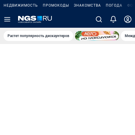
НЕДВИЖИМОСТЬ
ПРОМОКОДЫ
ЗНАКОМСТВА
ПОГОДА
ФО
Растет популярность дискаунтеров
Межд