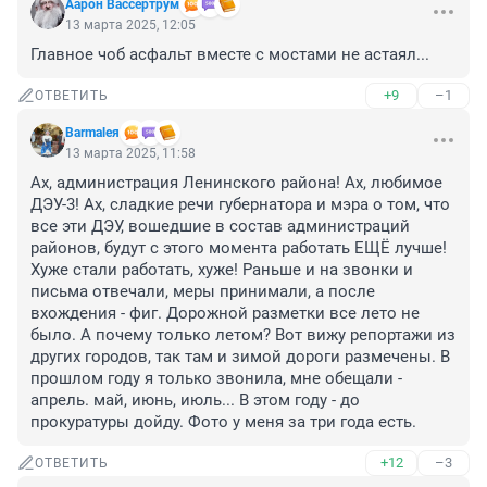
Аарон Вассертрум
13 марта 2025, 12:05
Главное чоб асфальт вместе с мостами не астаял...
+9
–1
ОТВЕТИТЬ
Barmaleя
13 марта 2025, 11:58
Ах, администрация Ленинского района! Ах, любимое 
ДЭУ-3! Ах, сладкие речи губернатора и мэра о том, что 
все эти ДЭУ, вошедшие в состав администраций 
районов, будут с этого момента работать ЕЩЁ лучше! 
Хуже стали работать, хуже! Раньше и на звонки и 
письма отвечали, меры принимали, а после 
вхождения - фиг. Дорожной разметки все лето не 
было. А почему только летом? Вот вижу репортажи из 
других городов, так там и зимой дороги размечены. В 
прошлом году я только звонила, мне обещали - 
апрель. май, июнь, июль... В этом году - до 
прокуратуры дойду. Фото у меня за три года есть.
+12
–3
ОТВЕТИТЬ