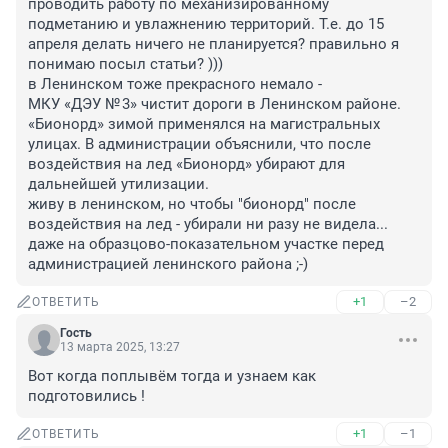
проводить работу по механизированному 
подметанию и увлажнению территорий. Т.е. до 15 
апреля делать ничего не планируется? правильно я 
понимаю посыл статьи? )))

в Ленинском тоже прекрасного немало - 

МКУ «ДЭУ № 3» чистит дороги в Ленинском районе. 
«Бионорд» зимой применялся на магистральных 
улицах. В администрации объяснили, что после 
воздействия на лед «Бионорд» убирают для 
дальнейшей утилизации.

живу в ленинском, но чтобы "бионорд" после 
воздействия на лед - убирали ни разу не видела... 
даже на образцово-показательном участке перед 
администрацией ленинского района ;-)
+1
–2
ОТВЕТИТЬ
Гость
13 марта 2025, 13:27
Вот когда поплывём тогда и узнаем как 
подготовились !
+1
–1
ОТВЕТИТЬ