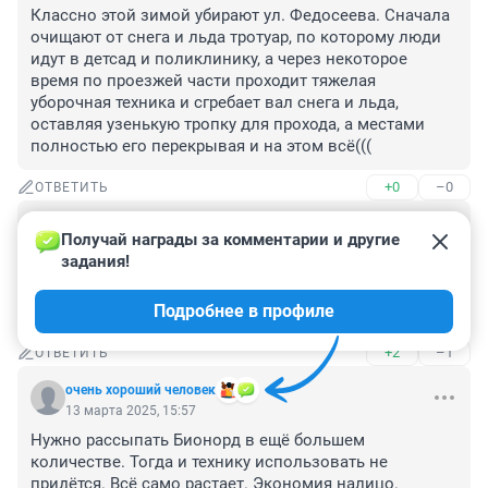
Классно этой зимой убирают ул. Федосеева. Сначала 
очищают от снега и льда тротуар, по которому люди 
идут в детсад и поликлинику, а через некоторое 
время по проезжей части проходит тяжелая 
уборочная техника и сгребает вал снега и льда, 
оставляя узенькую тропку для прохода, а местами 
полностью его перекрывая и на этом всё(((
+0
–0
ОТВЕТИТЬ
Гость
13 марта 2025, 16:50
Получай награды за комментарии и другие 
задания!
" Весной и летом период технику переоборудуют для 
уборки смета и грязи."

Подробнее в профиле
Когда уже читать научитесь, что пишите.
+2
–1
ОТВЕТИТЬ
очень хороший человек
13 марта 2025, 15:57
Нужно рассыпать Бионорд в ещё большем 
количестве. Тогда и технику использовать не 
придётся. Всё само растает. Экономия налицо. 