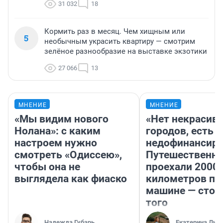
31 032
18
Кормить раз в месяц. Чем хищным или
5
необычным украсить квартиру — смотрим
зелёное разнообразие на выставке экзотики
27 066
13
МНЕНИЕ
МНЕНИЕ
«Мы видим нового
«Нет некрасив
Нолана»: с каким
городов, есть
настроем нужно
недофинансиро
смотреть «Одиссею»,
Путешественн
чтобы она не
проехали 2000
выглядела как фиаско
километров по 
машине — стои
того
Надежда Губарь
Екатерина Лит