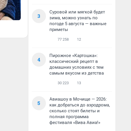
Суровой или мягкой будет
3
зима, можно узнать по
погоде 5 августа — важные
приметы
77 258
12
Пирожное «Картошка»:
4
классический рецепт в
домашних условиях с тем
самым вкусом из детства
30 223
13
Авиашоу в Мочище — 2026:
5
как добраться до аэродрома,
сколько стоят билеты и
полная программа
фестиваля «Вива Авиа!»