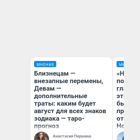
МНЕНИЕ
МНЕНИЕ
Близнецам —
«Никог
внезапные перемены,
победи
Девам —
главны
дополнительные
этого г
траты: каким будет
бьет р
август для всех знаков
прокат
зодиака — таро-
отзыв 
прогноз
Нолана
Анастасия Першина
Ст