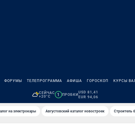
ФОРУМЫ
ТЕЛЕПРОГРАММА
АФИША
ГОРОСКОП
КУРСЫ ВА
USD 81,41
СЕЙЧАС
1
ПРОБКИ
+20°C
EUR 94,06
алог на электрокары
Августовский каталог новостроек
Строитель б