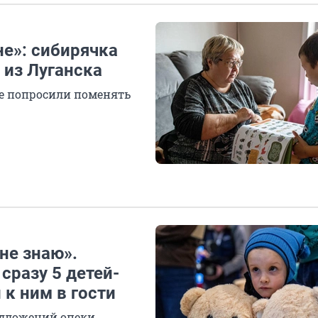
е»: сибирячка
 из Луганска
 ее попросили поменять
не знаю».
сразу 5 детей-
 к ним в гости
едложений опеки