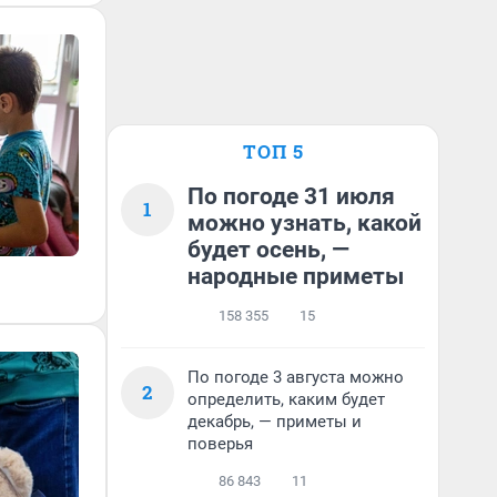
ТОП 5
По погоде 31 июля
1
можно узнать, какой
будет осень, —
народные приметы
158 355
15
По погоде 3 августа можно
2
определить, каким будет
декабрь, — приметы и
поверья
86 843
11