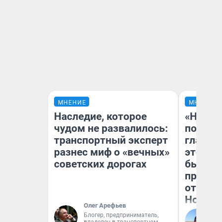
МНЕНИЕ
МНЕНИЕ
Наследие, которое
«Никог
чудом не развалилось:
победи
транспортный эксперт
главны
разнес миф о «вечных»
этого г
советских дорогах
бьет р
прокат
отзыв 
Нолана
Олег Арефьев
Блогер, предприниматель,
Ст