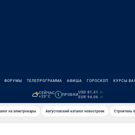
ФОРУМЫ
ТЕЛЕПРОГРАММА
АФИША
ГОРОСКОП
КУРСЫ ВА
USD 81,41
СЕЙЧАС
1
ПРОБКИ
+20°C
EUR 94,06
алог на электрокары
Августовский каталог новостроек
Строитель б