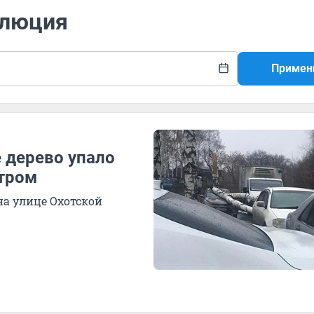
олюция
Примен
 дерево упало
етром
а улице Охотской