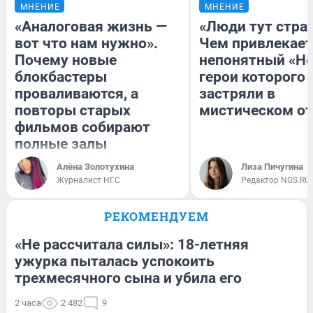
МНЕНИЕ
МНЕНИЕ
«Аналоговая жизнь —
«Люди тут стра
вот что нам нужно».
Чем привлекает
Почему новые
непонятный «Не
блокбастеры
герои которого
проваливаются, а
застряли в
повторы старых
мистическом от
фильмов собирают
полные залы
Алёна Золотухина
Лиза Пичугина
Журналист НГС
Редактор NGS.RU
РЕКОМЕНДУЕМ
«Не рассчитала силы»: 18-летняя
ужурка пыталась успокоить
трехмесячного сына и убила его
2 часа
2 482
9