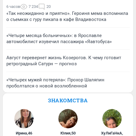
6 часов
7 234
20
«Так неожиданно и приятно». Героиня мема вспомнила
о съемках с гуру пикапа в кафе Владивостока
«Четыре месяца больничных»: в Ярославле
автомобилист изувечил пассажира «Яавтобуса»
Август перевернет жизнь Козерогов. К чему готовит
ретроградный Сатурн — прогноз
«Четырех мужей потеряла»: Прохор Шаляпин
проболтался о новой возлюбленной
ЗНАКОМСТВА
Ирина
,
46
Юлия
,
50
ХуЛиГаНкА
,