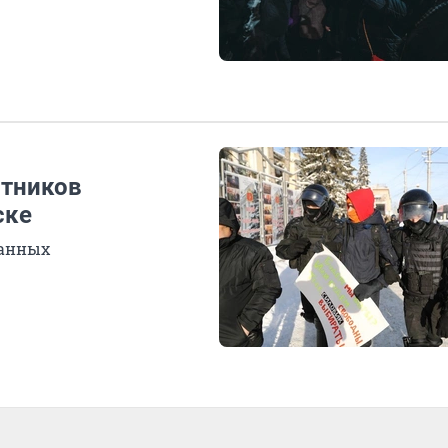
стников
ске
жанных