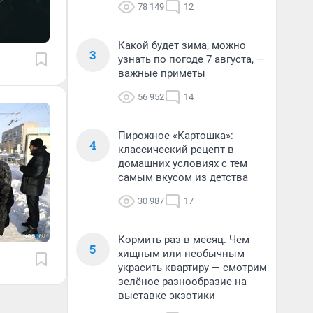
78 149
12
Какой будет зима, можно
3
узнать по погоде 7 августа, —
важные приметы
56 952
14
Пирожное «Картошка»:
4
классический рецепт в
домашних условиях с тем
самым вкусом из детства
30 987
17
Кормить раз в месяц. Чем
5
хищным или необычным
украсить квартиру — смотрим
зелёное разнообразие на
выставке экзотики