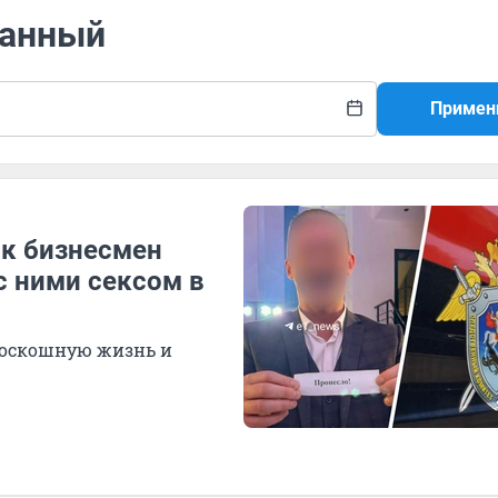
жанный
Примен
ак бизнесмен
с ними сексом в
роскошную жизнь и