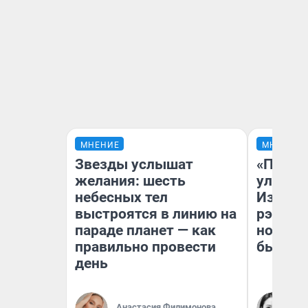
МНЕНИЕ
МНЕНИЕ
Звезды услышат
«Почем
желания: шесть
улыбае
небесных тел
Извест
выстроятся в линию на
рэпер 
параде планет — как
новоси
правильно провести
было
день
Ни
Анастасия Филимонова