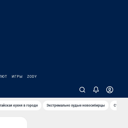
ЛЮТ
ИГРЫ
ZODY
тайская кухня в городе
Экстремально худые новосибирцы
Старт те