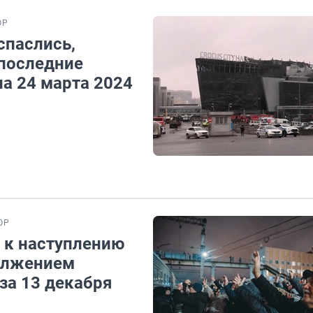
ОР
спаслись,
 последние
на 24 марта 2024
ОР
 к наступлению
должением
за 13 декабря