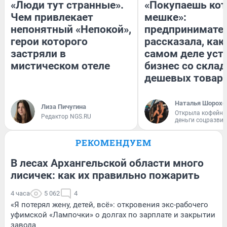
«Люди тут странные».
«Покупаешь кот
Чем привлекает
мешке»:
непонятный «Непокой»,
предпринимате
герои которого
рассказала, как
застряли в
самом деле уст
мистическом отеле
бизнес со скла
дешевых товар
Наталья Шорохо
Лиза Пичугина
Открыла кофейну
Редактор NGS.RU
деньги соцразви
РЕКОМЕНДУЕМ
В лесах Архангельской области много
лисичек: как их правильно пожарить
4 часа
5 062
4
«Я потерял жену, детей, всё»: откровения экс-рабочего
уфимской «Лампочки» о долгах по зарплате и закрытии
завода