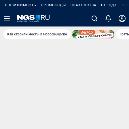
НЕДВИЖИМОСТЬ
ПРОМОКОДЫ
ЗНАКОМСТВА
ПОГОДА
ФО
Как строили мосты в Новосибирске
Траты