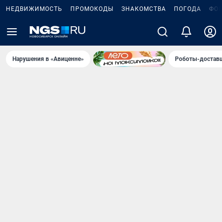
НЕДВИЖИМОСТЬ
ПРОМОКОДЫ
ЗНАКОМСТВА
ПОГОДА
ФО
Нарушения в «Авиценне»
Роботы-доставщ