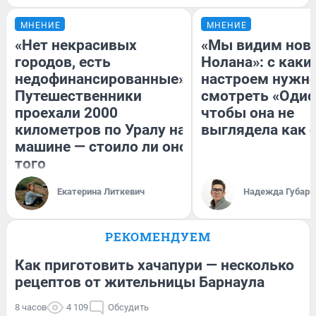
МНЕНИЕ
МНЕНИЕ
«Нет некрасивых
«Мы видим нов
городов, есть
Нолана»: с каки
недофинансированные».
настроем нужн
Путешественники
смотреть «Одис
проехали 2000
чтобы она не
километров по Уралу на
выглядела как 
машине — стоило ли оно
того
Екатерина Литкевич
Надежда Губарь
РЕКОМЕНДУЕМ
Как приготовить хачапури — несколько
рецептов от жительницы Барнаула
8 часов
4 109
Обсудить