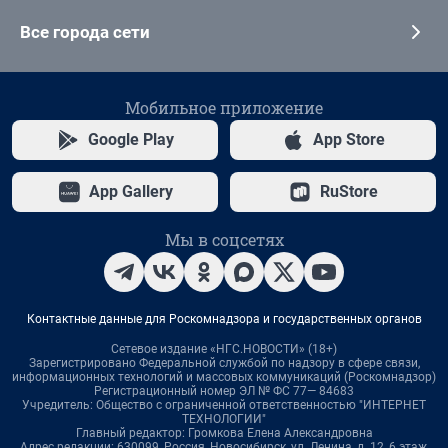
Все города сети
Мобильное приложение
Google Play
App Store
App Gallery
RuStore
Мы в соцсетях
Контактные данные для Роскомнадзора и государственных органов
Сетевое издание «НГС.НОВОСТИ» (18+)
Зарегистрировано Федеральной службой по надзору в сфере связи,
информационных технологий и массовых коммуникаций (Роскомнадзор)
Регистрационный номер ЭЛ № ФС 77— 84683
Учредитель: Общество с ограниченной ответственностью "ИНТЕРНЕТ
ТЕХНОЛОГИИ"
Главный редактор: Громкова Елена Александровна
Адрес редакции: 630099, Россия, Новосибирск, ул. Ленина, д. 12, 6 этаж,