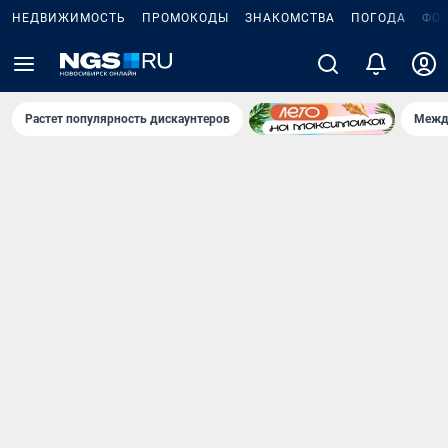
НЕДВИЖИМОСТЬ
ПРОМОКОДЫ
ЗНАКОМСТВА
ПОГОДА
ФО
Растет популярность дискаунтеров
Межд