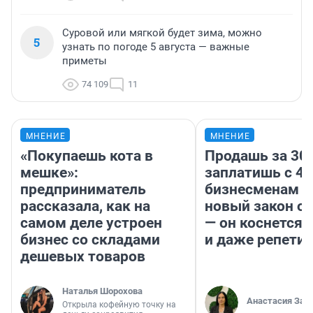
Суровой или мягкой будет зима, можно
5
узнать по погоде 5 августа — важные
приметы
74 109
11
МНЕНИЕ
МНЕНИЕ
«Покупаешь кота в
Продашь за 300
мешке»:
заплатишь с 40
предприниматель
бизнесменам г
рассказала, как на
новый закон о 
самом деле устроен
— он коснется 
бизнес со складами
и даже репети
дешевых товаров
Наталья Шорохова
Анастасия Зав
Открыла кофейную точку на