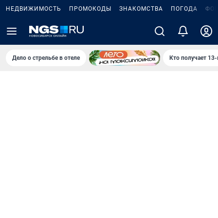
НЕДВИЖИМОСТЬ
ПРОМОКОДЫ
ЗНАКОМСТВА
ПОГОДА
ФО
Дело о стрельбе в отеле
Кто получает 13-