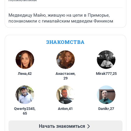
Медведицу Майю, жившую на цепи в Приморье,
познакомили с гималайским медведем Фиником
ЗНАКОМСТВА
Лена
,
42
Анастасия
,
Mirak777
,
25
29
Qwerty2345
,
Anton
,
41
Danikr
,
27
65
Начать знакомиться