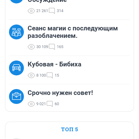
21 261
314
Сеанс магии с последующим
разоблачением.
30 109
165
Кубовая - Бибиха
8 100
15
Срочно нужен совет!
9 021
60
ТОП 5