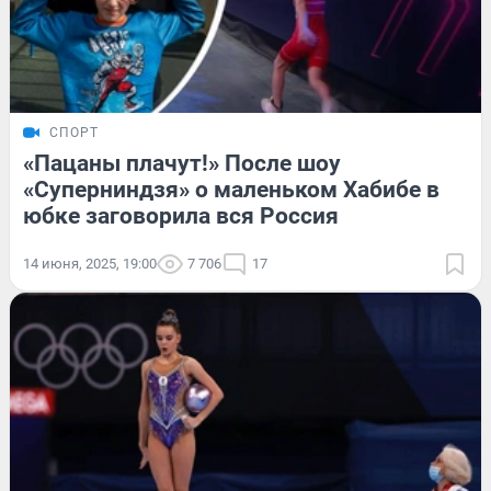
СПОРТ
«Пацаны плачут!» После шоу
«Суперниндзя» о маленьком Хабибе в
юбке заговорила вся Россия
14 июня, 2025, 19:00
7 706
17