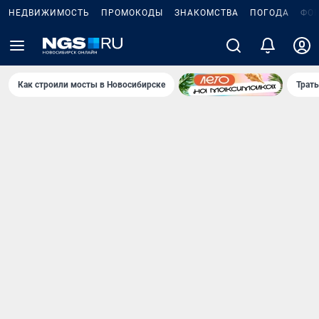
НЕДВИЖИМОСТЬ
ПРОМОКОДЫ
ЗНАКОМСТВА
ПОГОДА
ФО
Как строили мосты в Новосибирске
Траты