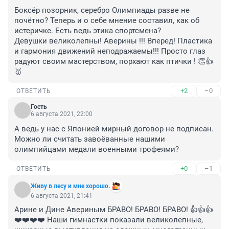
Боксёр позорник, серебро Олимпиады разве не 
почётно? Теперь и о себе мнение составил, как об 
истеричке. Есть ведь этика спортсмена?

Девушки великолепны! Аверины !!! Вперед! Пластика 
и гармония движений неподражаемы!!! Просто глаз 
радуют своим мастерством, порхают как птички ! 👏👍
🥇
+2
–0
ОТВЕТИТЬ
Гость
6 августа 2021, 22:00
А ведь у нас с Японией мирный договор не подписан.

Можно ли считать завоёванные нашими 
олимпийцами медали военными трофеями?
+0
–1
ОТВЕТИТЬ
Живу в лесу и мне хорошо.
6 августа 2021, 21:41
Арине и Дине Авериным БРАВО! БРАВО! БРАВО! 👍👍👍
❤️❤️❤️❤️ Наши гимнастки показали великолепные, 