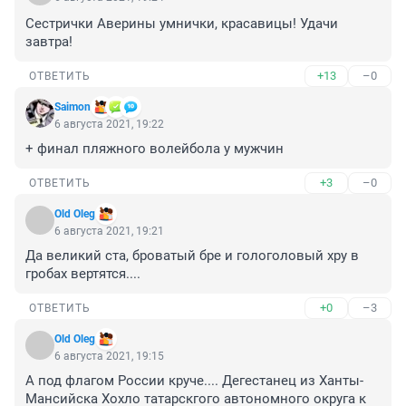
Сестрички Аверины умнички, красавицы! Удачи 
завтра!
+13
–0
ОТВЕТИТЬ
Saimon
6 августа 2021, 19:22
+ финал пляжного волейбола у мужчин
+3
–0
ОТВЕТИТЬ
Old Oleg
6 августа 2021, 19:21
Да великий ста, броватый бре и гологоловый хру в 
гробах вертятся....
+0
–3
ОТВЕТИТЬ
Old Oleg
6 августа 2021, 19:15
А под флагом России круче.... Дегестанец из Ханты-
Мансийска Хохло татарскгого автономного округа к 