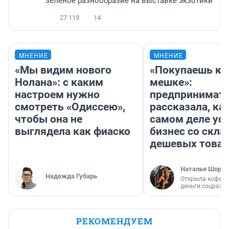
зелёное разнообразие на выставке экзотики
27 119
14
МНЕНИЕ
МНЕНИЕ
«Мы видим нового
«Покупаешь ко
Нолана»: с каким
мешке»:
настроем нужно
предпринимат
смотреть «Одиссею»,
рассказала, как
чтобы она не
самом деле ус
выглядела как фиаско
бизнес со скл
дешевых това
Наталья Шорох
Надежда Губарь
Открыла кофейн
деньги соцразв
РЕКОМЕНДУЕМ