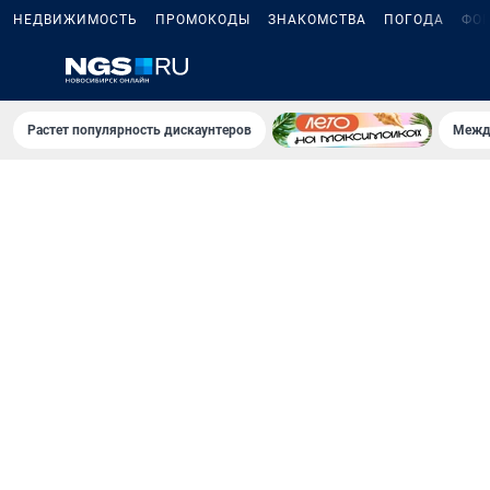
НЕДВИЖИМОСТЬ
ПРОМОКОДЫ
ЗНАКОМСТВА
ПОГОДА
ФО
Растет популярность дискаунтеров
Межд