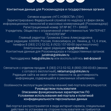
Контактные данные для Роскомнадзора и государственных органов
Сетевое издание «НГС.НОВОСТИ» (18+)
Зарегистрировано Федеральной службой по надзору в сфере связи,
информационных технологий и массовых коммуникаций (Роскомнадзор)
Регистрационный номер ЭЛ № ФС 77— 84683
Учредитель: Общество с ограниченной ответственностью "ИНТЕРНЕТ
ТЕХНОЛОГИИ"
Главный редактор: Громкова Елена Александровна
Адрес редакции: 630099, Россия, Новосибирск, ул. Ленина, д. 12, 6 этаж,
телефон 8 (383) 212-52-52, 8 (923) 157-00-00 (круглосуточно)
Электронный адрес редакции:
ngs@shkulev.ru
Контактные данные для Роскомнадзора и государственных органов:
juristnsk@shkulev.ru
Техподдержка:
help@shkulev.ru
или воспользуйтесь
веб-формой
Связаться с отделом продаж: 8 (383) 212-52-52, 8 (800) 200-03-83 (звонок
с сотового бесплатный),
reklamangs@shkulev.ru
Редакция сайта не несет ответственности за достоверность
информации, содержащейся в рекламных объявлениях.
Особенности эксплуатации (использования) веб-портала регулируются:
Руководством пользователя
Описанием функциональных характеристик ПО
Условиями использования веб-портала и политикой
конфиденциальности персональных данных
Веб-портал распространяется в виде интернет-сервиса, специальные
действия по установке на стороне пользователя не требуются