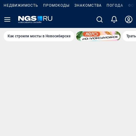
НЕДВИЖИМОСТЬ
ПРОМОКОДЫ
ЗНАКОМСТВА
ПОГОДА
ФО
Как строили мосты в Новосибирске
Траты