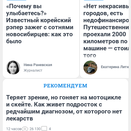
«Почему вы
«Нет некрасивы
улыбаетесь?»
городов, есть
Известный корейский
недофинансиро
рэпер зажег с сотнями
Путешественни
новосибирцев: как это
проехали 2000
было
километров по 
машине — стоил
того
Нина Раневская
Екатерина Литк
Журналист
РЕКОМЕНДУЕМ
Теряет зрение, но гоняет на мотоцикле
и скейте. Как живет подросток с
редчайшим диагнозом, от которого нет
лекарств
12 часов
26 130
4