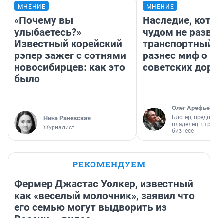
МНЕНИЕ
МНЕНИЕ
«Почему вы
Наследие, кото
улыбаетесь?»
чудом не разва
Известный корейский
транспортный 
рэпер зажег с сотнями
разнес миф о 
новосибирцев: как это
советских доро
было
Олег Арефьев
Блогер, предпри
Нина Раневская
владелец в тра
Журналист
бизнесе
РЕКОМЕНДУЕМ
Фермер Джастас Уолкер, известный
как «веселый молочник», заявил что
его семью могут выдворить из