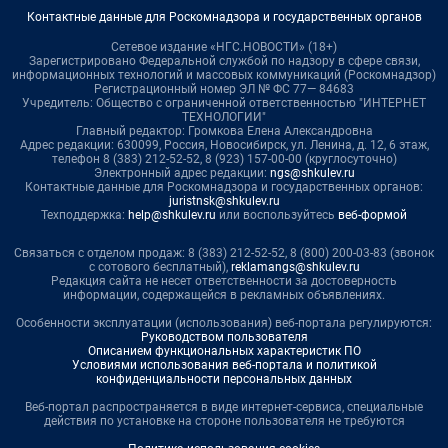
Контактные данные для Роскомнадзора и государственных органов
Сетевое издание «НГС.НОВОСТИ» (18+)
Зарегистрировано Федеральной службой по надзору в сфере связи,
информационных технологий и массовых коммуникаций (Роскомнадзор)
Регистрационный номер ЭЛ № ФС 77— 84683
Учредитель: Общество с ограниченной ответственностью "ИНТЕРНЕТ
ТЕХНОЛОГИИ"
Главный редактор: Громкова Елена Александровна
Адрес редакции: 630099, Россия, Новосибирск, ул. Ленина, д. 12, 6 этаж,
телефон 8 (383) 212-52-52, 8 (923) 157-00-00 (круглосуточно)
Электронный адрес редакции:
ngs@shkulev.ru
Контактные данные для Роскомнадзора и государственных органов:
juristnsk@shkulev.ru
Техподдержка:
help@shkulev.ru
или воспользуйтесь
веб-формой
Связаться с отделом продаж: 8 (383) 212-52-52, 8 (800) 200-03-83 (звонок
с сотового бесплатный),
reklamangs@shkulev.ru
Редакция сайта не несет ответственности за достоверность
информации, содержащейся в рекламных объявлениях.
Особенности эксплуатации (использования) веб-портала регулируются:
Руководством пользователя
Описанием функциональных характеристик ПО
Условиями использования веб-портала и политикой
конфиденциальности персональных данных
Веб-портал распространяется в виде интернет-сервиса, специальные
действия по установке на стороне пользователя не требуются