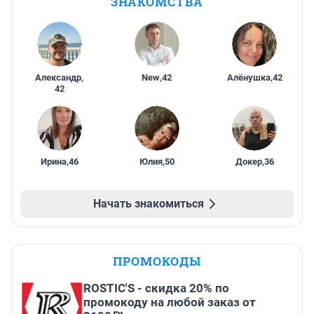
ЗНАКОМСТВА
Александр
,
New
,
42
Алёнушка
,
42
42
Ирина
,
46
Юлия
,
50
Докер
,
36
Начать знакомиться
ПРОМОКОДЫ
ROSTIC'S - скидка 20% по
промокоду на любой заказ от