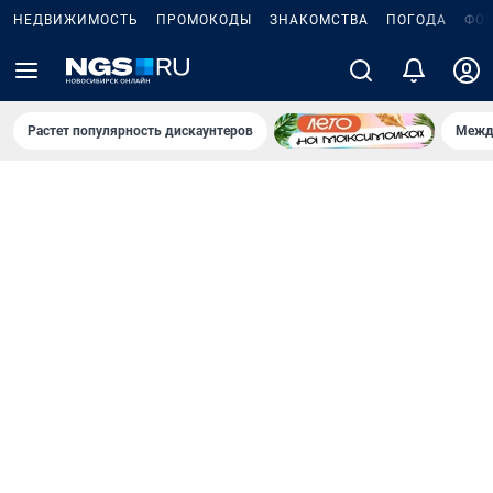
НЕДВИЖИМОСТЬ
ПРОМОКОДЫ
ЗНАКОМСТВА
ПОГОДА
ФО
Растет популярность дискаунтеров
Межд