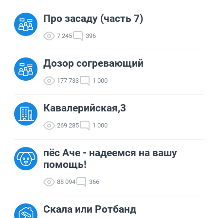
Про засаду (часть 7)
7 245
396
Дозор согревающий
177 733
1 000
Кавалерийская,3
269 285
1 000
пёс Аче - надеемся на вашу
помощь!
88 094
366
Скала или Ротбанд