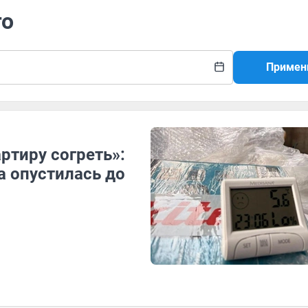
го
Примен
ртиру согреть»:
а опустилась до