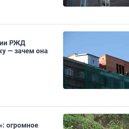
нии РЖД
у — зачем она
»: огромное