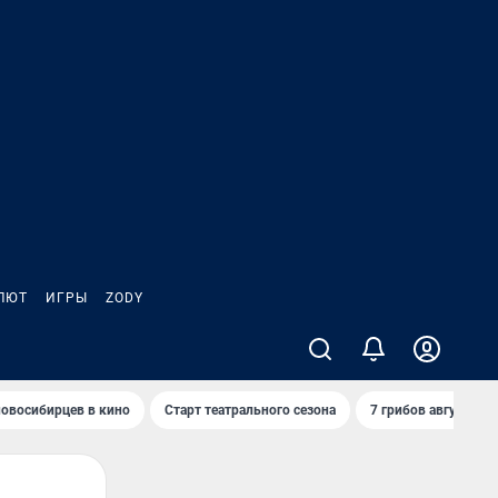
ЛЮТ
ИГРЫ
ZODY
овосибирцев в кино
Старт театрального сезона
7 грибов августа