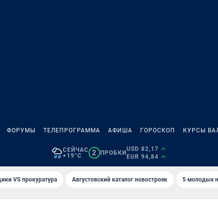
ФОРУМЫ
ТЕЛЕПРОГРАММА
АФИША
ГОРОСКОП
КУРСЫ ВА
USD 82,17
СЕЙЧАС
2
ПРОБКИ
+19°C
EUR 94,84
ики VS прокуратура
Августовский каталог новостроек
5 молодых н