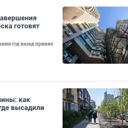
 завершения
ска готовят
дания год назад принял
ины: как
 где высадили