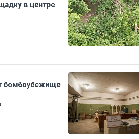
щадку в центре
ют бомбоубежище
й