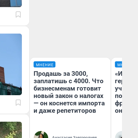
МНЕНИЕ
МНЕНИЕ
Продашь за 3000,
«Игруш
заплатишь с 4000. Что
герои 
бизнесменам готовит
учит пя
новый закон о налогах
популя
— он коснется импорта
франши
и даже репетиторов
она по
Ма
Анастасия Завгородняя