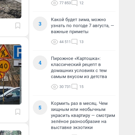
77 853
12
Какой будет зима, можно
3
узнать по погоде 7 августа, —
важные приметы
44 511
13
Пирожное «Картошка»:
4
классический рецепт в
домашних условиях с тем
самым вкусом из детства
30 731
15
Кормить раз в месяц. Чем
5
хищным или необычным
украсить квартиру — смотрим
зелёное разнообразие на
выставке экзотики