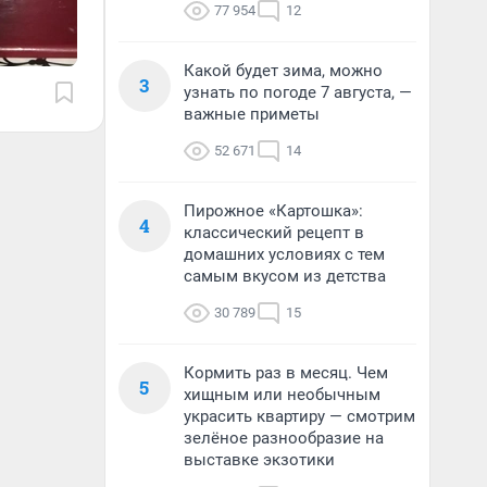
77 954
12
Какой будет зима, можно
3
узнать по погоде 7 августа, —
важные приметы
52 671
14
Пирожное «Картошка»:
4
классический рецепт в
домашних условиях с тем
самым вкусом из детства
30 789
15
Кормить раз в месяц. Чем
5
хищным или необычным
украсить квартиру — смотрим
зелёное разнообразие на
выставке экзотики