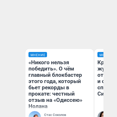
МНЕНИЕ
МНЕНИЕ
«Никого нельзя
Красно
победить». О чём
журнал
главный блокбастер
отпуск
этого года, который
и объя
бьет рекорды в
споре 
прокате: честный
Сибири
отзыв на «Одиссею»
Нолана
Стас Соколов
Та