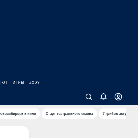
ЛЮТ
ИГРЫ
ZODY
овосибирцев в кино
Старт театрального сезона
7 грибов августа