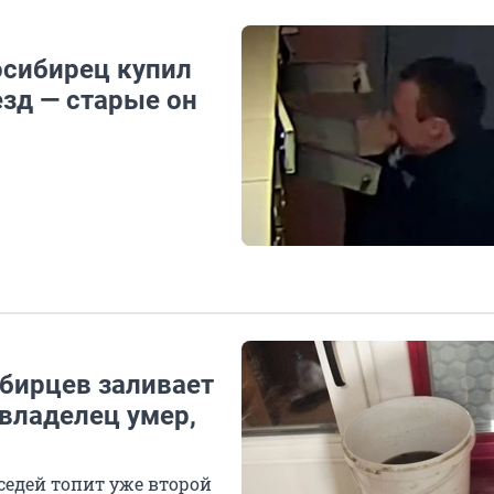
осибирец купил
зд — старые он
ибирцев заливает
 владелец умер,
седей топит уже второй