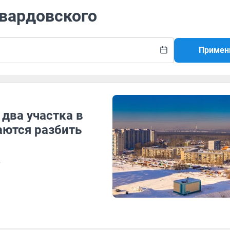
Твардовского
Примен
два участка в
ются разбить
о