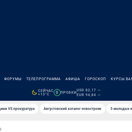
ФОРУМЫ
ТЕЛЕПРОГРАММА
АФИША
ГОРОСКОП
КУРСЫ ВА
USD 82,17
СЕЙЧАС
0
ПРОБКИ
+13°C
EUR 94,84
ики VS прокуратура
Августовский каталог новостроек
5 молодых н
О