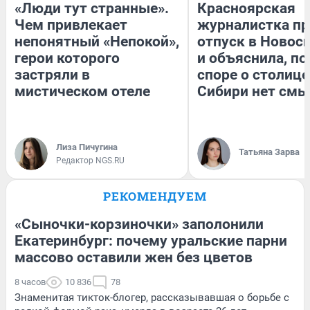
«Люди тут странные».
Красноярская
Чем привлекает
журналистка пр
непонятный «Непокой»,
отпуск в Новос
герои которого
и объяснила, по
застряли в
споре о столице
мистическом отеле
Сибири нет смы
Лиза Пичугина
Татьяна Зарва
Редактор NGS.RU
РЕКОМЕНДУЕМ
«Сыночки-корзиночки» заполонили
Екатеринбург: почему уральские парни
массово оставили жен без цветов
8 часов
10 836
78
Знаменитая тикток-блогер, рассказывавшая о борьбе с